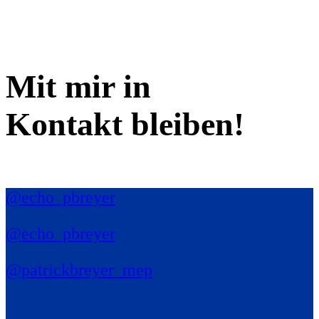
Mit mir in
Kontakt bleiben!
@echo_pbreyer
@echo_pbreyer
@patrickbreyer_mep