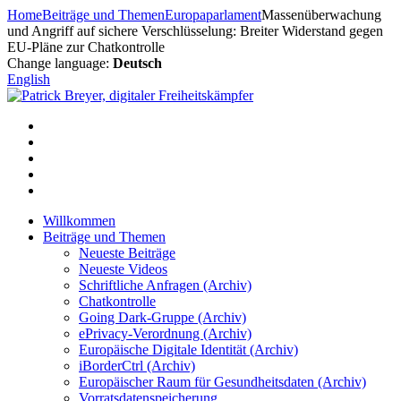
Zum
Home
Beiträge und Themen
Europaparlament
Massenüberwachung
Inhalt
und Angriff auf sichere Verschlüsselung: Breiter Widerstand gegen
springen
EU-Pläne zur Chatkontrolle
Change language:
Deutsch
English
Willkommen
Beiträge und Themen
Neueste Beiträge
Neueste Videos
Schriftliche Anfragen (Archiv)
Chatkontrolle
Going Dark-Gruppe (Archiv)
ePrivacy-Verordnung (Archiv)
Europäische Digitale Identität (Archiv)
iBorderCtrl (Archiv)
Europäischer Raum für Gesundheitsdaten (Archiv)
Vorratsdatenspeicherung