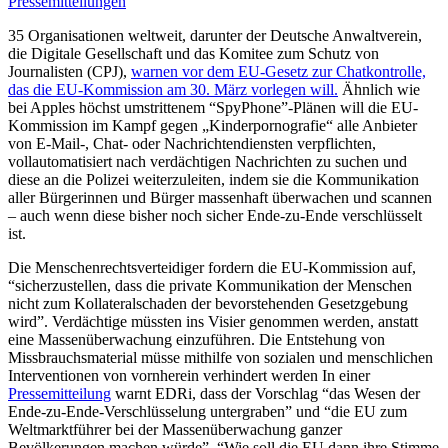
Pressemitteilungen
35 Organisationen weltweit, darunter der Deutsche Anwaltverein,
die Digitale Gesellschaft und das Komitee zum Schutz von
Journalisten (CPJ),
warnen vor dem EU-Gesetz zur Chatkontrolle,
das die EU-Kommission am 30. März vorlegen will.
Ähnlich wie
bei Apples höchst umstrittenem “SpyPhone”-Plänen will die EU-
Kommission im Kampf gegen „Kinderpornografie“ alle Anbieter
von E-Mail-, Chat- oder Nachrichtendiensten verpflichten,
vollautomatisiert nach verdächtigen Nachrichten zu suchen und
diese an die Polizei weiterzuleiten, indem sie die Kommunikation
aller Bürgerinnen und Bürger massenhaft überwachen und scannen
– auch wenn diese bisher noch sicher Ende-zu-Ende verschlüsselt
ist.
Die Menschenrechtsverteidiger fordern die EU-Kommission auf,
“sicherzustellen, dass die private Kommunikation der Menschen
nicht zum Kollateralschaden der bevorstehenden Gesetzgebung
wird”. Verdächtige müssten ins Visier genommen werden, anstatt
eine Massenüberwachung einzuführen. Die Entstehung von
Missbrauchsmaterial müsse mithilfe von sozialen und menschlichen
Interventionen von vornherein verhindert werden In einer
Pressemitteilung
warnt EDRi, dass der Vorschlag “das Wesen der
Ende-zu-Ende-Verschlüsselung untergraben” und “die EU zum
Weltmarktführer bei der Massenüberwachung ganzer
Bevölkerungen machen würde”. “Wie soll die EU dann ihre Stimme