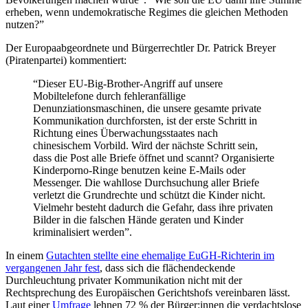
erheben, wenn undemokratische Regimes die gleichen Methoden
nutzen?”
Der Europaabgeordnete und Bürgerrechtler Dr. Patrick Breyer
(Piratenpartei) kommentiert:
“Dieser EU-Big-Brother-Angriff auf unsere
Mobiltelefone durch fehleranfällige
Denunziationsmaschinen, die unsere gesamte private
Kommunikation durchforsten, ist der erste Schritt in
Richtung eines Überwachungsstaates nach
chinesischem Vorbild. Wird der nächste Schritt sein,
dass die Post alle Briefe öffnet und scannt? Organisierte
Kinderporno-Ringe benutzen keine E-Mails oder
Messenger. Die wahllose Durchsuchung aller Briefe
verletzt die Grundrechte und schützt die Kinder nicht.
Vielmehr besteht dadurch die Gefahr, dass ihre privaten
Bilder in die falschen Hände geraten und Kinder
kriminalisiert werden”.
In einem
Gutachten stellte eine ehemalige EuGH-Richterin im
vergangenen Jahr fest
, dass sich die flächendeckende
Durchleuchtung privater Kommunikation nicht mit der
Rechtsprechung des Europäischen Gerichtshofs vereinbaren lässt.
Laut einer
Umfrage
lehnen 72 % der Bürger:innen die verdachtslose