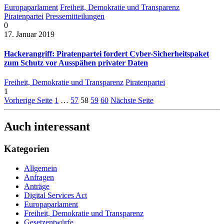
Europaparlament
Freiheit, Demokratie und Transparenz
Piratenpartei
Pressemitteilungen
0
17. Januar 2019
Hackerangriff: Piratenpartei fordert Cyber-Sicherheitspaket
zum Schutz vor Ausspähen privater Daten
Freiheit, Demokratie und Transparenz
Piratenpartei
1
Vorherige Seite
1
…
57
58
59
60
Nächste Seite
Auch interessant
Kategorien
Allgemein
Anfragen
Anträge
Digital Services Act
Europaparlament
Freiheit, Demokratie und Transparenz
Gesetzentwürfe