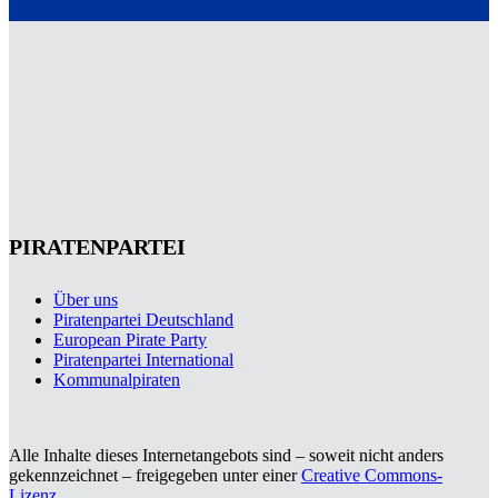
PIRATENPARTEI
Über uns
Piratenpartei Deutschland
European Pirate Party
Piratenpartei International
Kommunalpiraten
Alle Inhalte dieses Internetangebots sind – soweit nicht anders
gekennzeichnet – freigegeben unter einer
Creative Commons-
Lizenz
.