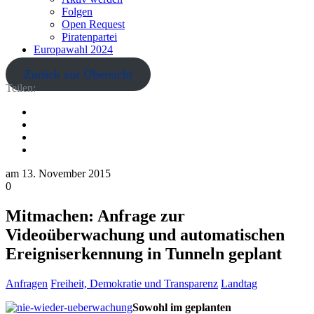
Folgen
Open Request
Piratenpartei
Europawahl 2024
Zurück zur Übersicht
Teilen:
am
13. November 2015
0
Mitmachen: Anfrage zur
Videoüberwachung und automatischen
Ereigniserkennung in Tunneln geplant
Anfragen
Freiheit, Demokratie und Transparenz
Landtag
Sowohl im geplanten