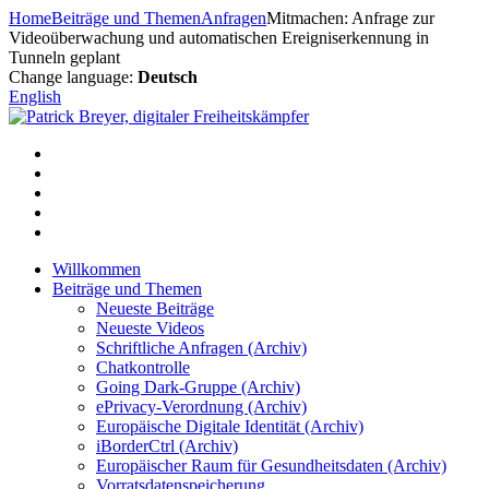
Zum
Home
Beiträge und Themen
Anfragen
Mitmachen: Anfrage zur
Inhalt
Videoüberwachung und automatischen Ereigniserkennung in
springen
Tunneln geplant
Change language:
Deutsch
English
Willkommen
Beiträge und Themen
Neueste Beiträge
Neueste Videos
Schriftliche Anfragen (Archiv)
Chatkontrolle
Going Dark-Gruppe (Archiv)
ePrivacy-Verordnung (Archiv)
Europäische Digitale Identität (Archiv)
iBorderCtrl (Archiv)
Europäischer Raum für Gesundheitsdaten (Archiv)
Vorratsdatenspeicherung