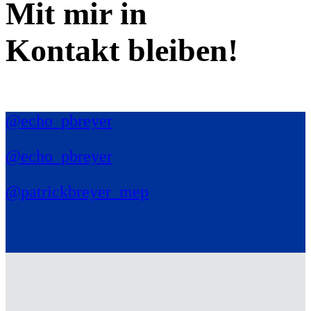
Mit mir in
Kontakt bleiben!
@echo_pbreyer
@echo_pbreyer
@patrickbreyer_mep