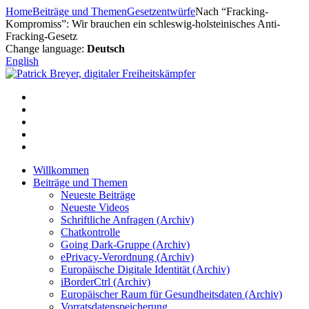
Zum
Home
Beiträge und Themen
Gesetzentwürfe
Nach “Fracking-
Inhalt
Kompromiss”: Wir brauchen ein schleswig-holsteinisches Anti-
springen
Fracking-Gesetz
Change language:
Deutsch
English
Willkommen
Beiträge und Themen
Neueste Beiträge
Neueste Videos
Schriftliche Anfragen (Archiv)
Chatkontrolle
Going Dark-Gruppe (Archiv)
ePrivacy-Verordnung (Archiv)
Europäische Digitale Identität (Archiv)
iBorderCtrl (Archiv)
Europäischer Raum für Gesundheitsdaten (Archiv)
Vorratsdatenspeicherung