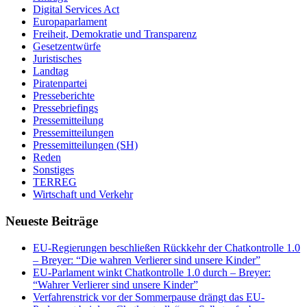
Digital Services Act
Europaparlament
Freiheit, Demokratie und Transparenz
Gesetzentwürfe
Juristisches
Landtag
Piratenpartei
Presseberichte
Pressebriefings
Pressemitteilung
Pressemitteilungen
Pressemitteilungen (SH)
Reden
Sonstiges
TERREG
Wirtschaft und Verkehr
Neueste Beiträge
EU-Regierungen beschließen Rückkehr der Chatkontrolle 1.0
– Breyer: “Die wahren Verlierer sind unsere Kinder”
EU-Parlament winkt Chatkontrolle 1.0 durch – Breyer:
“Wahrer Verlierer sind unsere Kinder”
Verfahrenstrick vor der Sommerpause drängt das EU-