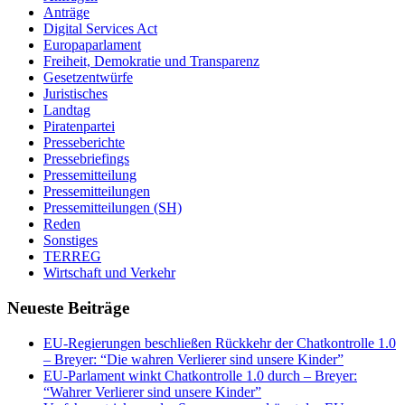
Anträge
Digital Services Act
Europaparlament
Freiheit, Demokratie und Transparenz
Gesetzentwürfe
Juristisches
Landtag
Piratenpartei
Presseberichte
Pressebriefings
Pressemitteilung
Pressemitteilungen
Pressemitteilungen (SH)
Reden
Sonstiges
TERREG
Wirtschaft und Verkehr
Neueste Beiträge
EU-Regierungen beschließen Rückkehr der Chatkontrolle 1.0
– Breyer: “Die wahren Verlierer sind unsere Kinder”
EU-Parlament winkt Chatkontrolle 1.0 durch – Breyer:
“Wahrer Verlierer sind unsere Kinder”