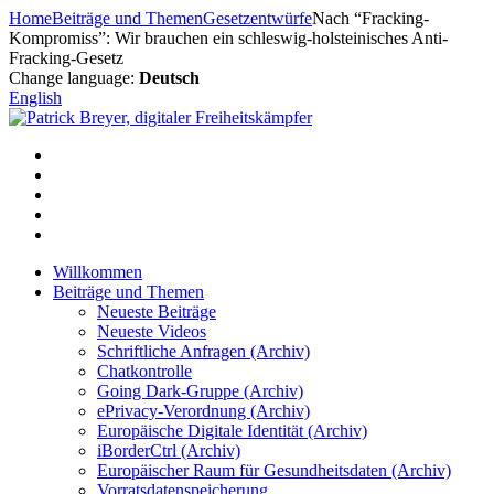
Zum
Home
Beiträge und Themen
Gesetzentwürfe
Nach “Fracking-
Inhalt
Kompromiss”: Wir brauchen ein schleswig-holsteinisches Anti-
springen
Fracking-Gesetz
Change language:
Deutsch
English
Willkommen
Beiträge und Themen
Neueste Beiträge
Neueste Videos
Schriftliche Anfragen (Archiv)
Chatkontrolle
Going Dark-Gruppe (Archiv)
ePrivacy-Verordnung (Archiv)
Europäische Digitale Identität (Archiv)
iBorderCtrl (Archiv)
Europäischer Raum für Gesundheitsdaten (Archiv)
Vorratsdatenspeicherung