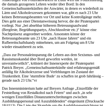
die damals gezogenen Lehren wieder über Bord: In den
Gemeinschaftsunterkünften der Anwärter, in denen es wiederholt zu
Lärm und Alkoholexzessen gekommen war, gibt es nach 23 Uhr
keinen Betreuungsbeamten vor Ort und keine Kontrollgänge mehr.
Dies geht aus einer Dienstanweisung hervor, die der Piratenpartei
vorliegt. Nur „bei absehbar höherem Betreuungsaufwand
(Bergfeste, Begrüßungspartys, Abschlussfeste etc.)“ könne eine
Nachtpräsenz angeordnet werden. Ansonsten könne der
Betreuungsbeamte um 23 Uhr „nach Hause fahren“ und ein
Rufbereitschaftshandy mitnehmen, um am Folgetag um 8 Uhr
wieder einsatzbereit zu sein.
„Dass zur Personaleinsparung die Lehren aus dem Sexismus- und
Rassismusskandal über Bord geworfen werden, ist
unverantwortlich“, kritisiert der Innenexperte der Piratenpartei
Patrick Breyer. „Gemeinschaftsunterkünfte sind erfahrungsgemäß
anfällig für Alkoholexzesse und Verfehlungen im Zustand der
Trunkenheit. Eine ’sturmfreie Bude‘ zu schaffen ist grob fahrlässig –
gerade nach 23 Uhr.“vr
Das Innenministerium hatte auf Breyers Anfrage „Einzelfälle der
Feststellung von Restalkohol nach Feiern“ und auch „in sehr
wenigen Einzelfällen Distanzunterschreitungen zwischen
Ausbildungspersonal und Auszubildenden“ eingeräumt (Drucksache
18/4113). Die Liste der Skandale um die Ausbildungseinrichtung ist