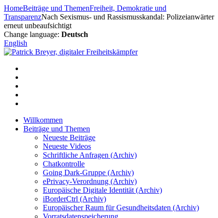
Zum
Home
Beiträge und Themen
Freiheit, Demokratie und
Inhalt
Transparenz
Nach Sexismus- und Rassismusskandal: Polizeianwärter
springen
erneut unbeaufsichtigt
Change language:
Deutsch
English
Willkommen
Beiträge und Themen
Neueste Beiträge
Neueste Videos
Schriftliche Anfragen (Archiv)
Chatkontrolle
Going Dark-Gruppe (Archiv)
ePrivacy-Verordnung (Archiv)
Europäische Digitale Identität (Archiv)
iBorderCtrl (Archiv)
Europäischer Raum für Gesundheitsdaten (Archiv)
Vorratsdatenspeicherung