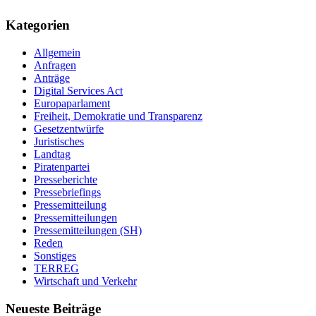
Kategorien
Allgemein
Anfragen
Anträge
Digital Services Act
Europaparlament
Freiheit, Demokratie und Transparenz
Gesetzentwürfe
Juristisches
Landtag
Piratenpartei
Presseberichte
Pressebriefings
Pressemitteilung
Pressemitteilungen
Pressemitteilungen (SH)
Reden
Sonstiges
TERREG
Wirtschaft und Verkehr
Neueste Beiträge