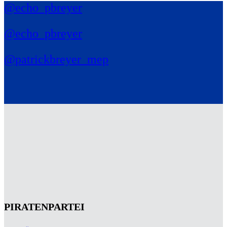
@echo_pbreyer
@echo_pbreyer
@patrickbreyer_mep
PIRATENPARTEI