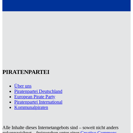
PIRATENPARTEI
Über uns
Piratenpartei Deutschland
European Pirate Party
Piratenpartei International
Kommunalpiraten
Alle Inhalte dieses Internetangebots sind – soweit nicht anders
gekennzeichnet – freigegeben unter einer
Creative Commons-