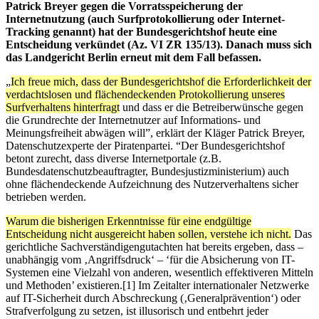
Patrick Breyer gegen die Vorratsspeicherung der
Internetnutzung (auch Surfprotokollierung oder Internet-
Tracking genannt) hat der Bundesgerichtshof heute eine
Entscheidung verkündet (Az. VI ZR 135/13). Danach muss sich
das Landgericht Berlin erneut mit dem Fall befassen.
„
Ich freue mich, dass der Bundesgerichtshof die Erforderlichkeit der
verdachtslosen und flächendeckenden Protokollierung unseres
Surfverhaltens hinterfragt
und dass er die Betreiberwünsche gegen
die Grundrechte der Internetnutzer auf Informations- und
Meinungsfreiheit abwägen will”, erklärt der Kläger Patrick Breyer,
Datenschutzexperte der Piratenpartei. “Der Bundesgerichtshof
betont zurecht, dass diverse Internetportale (z.B.
Bundesdatenschutzbeauftragter, Bundesjustizministerium) auch
ohne flächendeckende Aufzeichnung des Nutzerverhaltens sicher
betrieben werden.
Warum die bisherigen Erkenntnisse für eine endgültige
Entscheidung nicht ausgereicht haben sollen, verstehe ich nicht.
Das
gerichtliche Sachverständigengutachten hat bereits ergeben, dass –
unabhängig vom ‚Angriffsdruck‘ – ‘für die Absicherung von IT-
Systemen eine Vielzahl von anderen, wesentlich effektiveren Mitteln
und Methoden’ existieren.[1] Im Zeitalter internationaler Netzwerke
auf IT-Sicherheit durch Abschreckung (‚Generalprävention‘) oder
Strafverfolgung zu setzen, ist illusorisch und entbehrt jeder