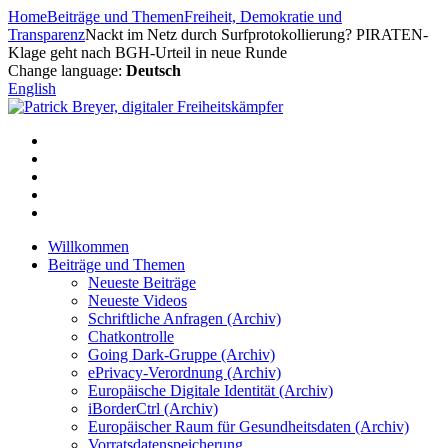
Zum
Home
Beiträge und Themen
Freiheit, Demokratie und
Inhalt
Transparenz
Nackt im Netz durch Surfprotokollierung? PIRATEN-
springen
Klage geht nach BGH-Urteil in neue Runde
Change language:
Deutsch
English
Willkommen
Beiträge und Themen
Neueste Beiträge
Neueste Videos
Schriftliche Anfragen (Archiv)
Chatkontrolle
Going Dark-Gruppe (Archiv)
ePrivacy-Verordnung (Archiv)
Europäische Digitale Identität (Archiv)
iBorderCtrl (Archiv)
Europäischer Raum für Gesundheitsdaten (Archiv)
Vorratsdatenspeicherung