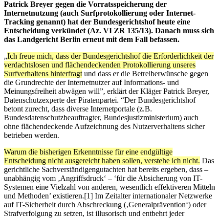
Patrick Breyer gegen die Vorratsspeicherung der
Internetnutzung (auch Surfprotokollierung oder Internet-
Tracking genannt) hat der Bundesgerichtshof heute eine
Entscheidung verkündet (Az. VI ZR 135/13). Danach muss sich
das Landgericht Berlin erneut mit dem Fall befassen.
„
Ich freue mich, dass der Bundesgerichtshof die Erforderlichkeit der
verdachtslosen und flächendeckenden Protokollierung unseres
Surfverhaltens hinterfragt
und dass er die Betreiberwünsche gegen
die Grundrechte der Internetnutzer auf Informations- und
Meinungsfreiheit abwägen will”, erklärt der Kläger Patrick Breyer,
Datenschutzexperte der Piratenpartei. “Der Bundesgerichtshof
betont zurecht, dass diverse Internetportale (z.B.
Bundesdatenschutzbeauftragter, Bundesjustizministerium) auch
ohne flächendeckende Aufzeichnung des Nutzerverhaltens sicher
betrieben werden.
Warum die bisherigen Erkenntnisse für eine endgültige
Entscheidung nicht ausgereicht haben sollen, verstehe ich nicht.
Das
gerichtliche Sachverständigengutachten hat bereits ergeben, dass –
unabhängig vom ‚Angriffsdruck‘ – ‘für die Absicherung von IT-
Systemen eine Vielzahl von anderen, wesentlich effektiveren Mitteln
und Methoden’ existieren.[1] Im Zeitalter internationaler Netzwerke
auf IT-Sicherheit durch Abschreckung (‚Generalprävention‘) oder
Strafverfolgung zu setzen, ist illusorisch und entbehrt jeder