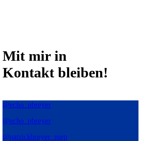
Mit mir in
Kontakt bleiben!
@echo_pbreyer
@echo_pbreyer
@patrickbreyer_mep