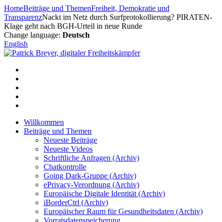
Zum
Home
Beiträge und Themen
Freiheit, Demokratie und
Inhalt
Transparenz
Nackt im Netz durch Surfprotokollierung? PIRATEN-
springen
Klage geht nach BGH-Urteil in neue Runde
Change language:
Deutsch
English
Willkommen
Beiträge und Themen
Neueste Beiträge
Neueste Videos
Schriftliche Anfragen (Archiv)
Chatkontrolle
Going Dark-Gruppe (Archiv)
ePrivacy-Verordnung (Archiv)
Europäische Digitale Identität (Archiv)
iBorderCtrl (Archiv)
Europäischer Raum für Gesundheitsdaten (Archiv)
Vorratsdatenspeicherung