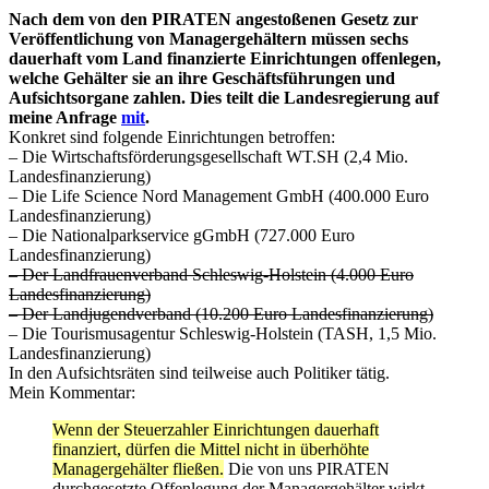
Nach dem von den PIRATEN angestoßenen Gesetz zur
Veröffentlichung von Managergehältern müssen sechs
dauerhaft vom Land finanzierte Einrichtungen offenlegen,
welche Gehälter sie an ihre Geschäftsführungen und
Aufsichtsorgane zahlen. Dies teilt die Landesregierung auf
meine Anfrage
mit
.
Konkret sind folgende Einrichtungen betroffen:
– Die Wirtschaftsförderungsgesellschaft WT.SH (2,4 Mio.
Landesfinanzierung)
– Die Life Science Nord Management GmbH (400.000 Euro
Landesfinanzierung)
– Die Nationalparkservice gGmbH (727.000 Euro
Landesfinanzierung)
– Der Landfrauenverband Schleswig-Holstein (4.000 Euro
Landesfinanzierung)
– Der Landjugendverband (10.200 Euro Landesfinanzierung)
– Die Tourismusagentur Schleswig-Holstein (TASH, 1,5 Mio.
Landesfinanzierung)
In den Aufsichtsräten sind teilweise auch Politiker tätig.
Mein Kommentar:
Wenn der Steuerzahler Einrichtungen dauerhaft
finanziert, dürfen die Mittel nicht in überhöhte
Managergehälter fließen.
Die von uns PIRATEN
durchgesetzte Offenlegung der Managergehälter wirkt