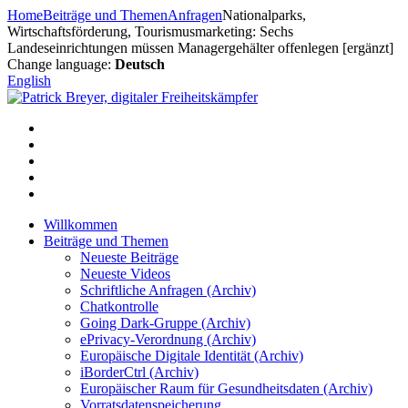
Zum
Home
Beiträge und Themen
Anfragen
Nationalparks,
Inhalt
Wirtschaftsförderung, Tourismusmarketing: Sechs
springen
Landeseinrichtungen müssen Managergehälter offenlegen [ergänzt]
Change language:
Deutsch
English
Willkommen
Beiträge und Themen
Neueste Beiträge
Neueste Videos
Schriftliche Anfragen (Archiv)
Chatkontrolle
Going Dark-Gruppe (Archiv)
ePrivacy-Verordnung (Archiv)
Europäische Digitale Identität (Archiv)
iBorderCtrl (Archiv)
Europäischer Raum für Gesundheitsdaten (Archiv)
Vorratsdatenspeicherung