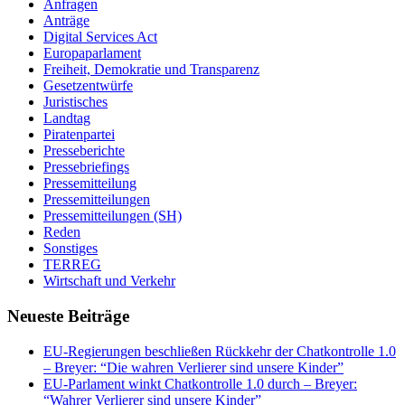
Anfragen
Anträge
Digital Services Act
Europaparlament
Freiheit, Demokratie und Transparenz
Gesetzentwürfe
Juristisches
Landtag
Piratenpartei
Presseberichte
Pressebriefings
Pressemitteilung
Pressemitteilungen
Pressemitteilungen (SH)
Reden
Sonstiges
TERREG
Wirtschaft und Verkehr
Neueste Beiträge
EU-Regierungen beschließen Rückkehr der Chatkontrolle 1.0
– Breyer: “Die wahren Verlierer sind unsere Kinder”
EU-Parlament winkt Chatkontrolle 1.0 durch – Breyer:
“Wahrer Verlierer sind unsere Kinder”