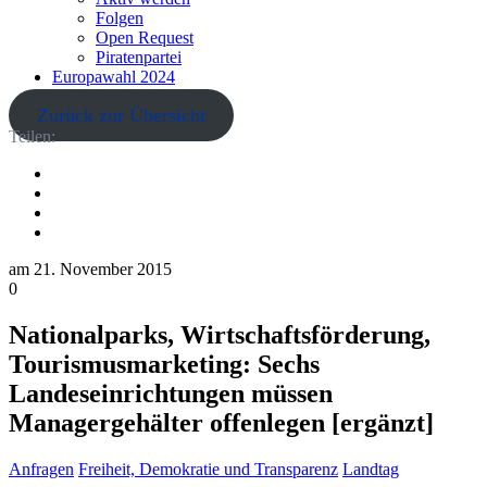
Folgen
Open Request
Piratenpartei
Europawahl 2024
Zurück zur Übersicht
Teilen:
am
21. November 2015
0
Nationalparks, Wirtschaftsförderung,
Tourismusmarketing: Sechs
Landeseinrichtungen müssen
Managergehälter offenlegen [ergänzt]
Anfragen
Freiheit, Demokratie und Transparenz
Landtag