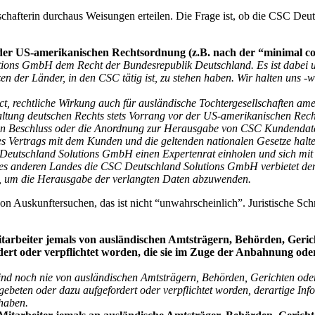
schafterin durchaus Weisungen erteilen. Die Frage ist, ob die CSC D
der US-amerikanischen Rechtsordnung (z.B. nach der “minimal co
utions GmbH dem Recht der Bundesrepublik Deutschland. Es ist dabei u
n der Länder, in den CSC tätig ist, zu stehen haben. Wir halten uns -w
ct, rechtliche Wirkung auch für ausländische Tochtergesellschaften ame
haltung deutschen Rechts stets Vorrang vor der US-amerikanischen Re
en Beschluss oder die Anordnung zur Herausgabe von CSC Kundendaten
Vertrags mit dem Kunden und die geltenden nationalen Gesetze halten.
eutschland Solutions GmbH einen Expertenrat einholen und sich mit
nes anderen Landes die CSC Deutschland Solutions GmbH verbietet den
, um die Herausgabe der verlangten Daten abzuwenden.
Auskunftersuchen, das ist nicht “unwahrscheinlich”. Juristische Sch
tarbeiter jemals von ausländischen Amtsträgern, Behörden, Geric
rt oder verpflichtet worden, die sie im Zuge der Anbahnung oder
ind noch nie von ausländischen Amtsträgern, Behörden, Gerichten od
ebeten oder dazu aufgefordert oder verpflichtet worden, derartige In
 haben.