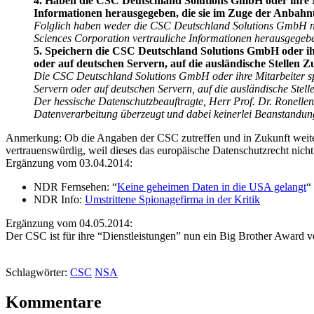
4. Haben die CSC Deutschland Solutions GmbH oder ihre M
Informationen herausgegeben, die sie im Zuge der Anbahn
Folglich haben weder die CSC Deutschland Solutions GmbH noc
Sciences Corporation vertrauliche Informationen herausgegebe
5. Speichern die CSC Deutschland Solutions GmbH oder i
oder auf deutschen Servern, auf die ausländische Stellen Z
Die CSC Deutschland Solutions GmbH oder ihre Mitarbeiter s
Servern oder auf deutschen Servern, auf die ausländische Stell
Der hessische Datenschutzbeauftragte, Herr Prof. Dr. Ronellen
Datenverarbeitung überzeugt und dabei keinerlei Beanstandun
Anmerkung: Ob die Angaben der CSC zutreffen und in Zukunft weiterh
vertrauenswürdig, weil dieses das europäische Datenschutzrecht nicht 
Ergänzung vom 03.04.2014:
NDR Fernsehen: “
Keine geheimen Daten in die USA gelangt
“
NDR Info:
Umstrittene Spionagefirma in der Kritik
Ergänzung vom 04.05.2014:
Der CSC ist für ihre “Dienstleistungen” nun ein Big Brother Award v
Schlagwörter:
CSC
NSA
Kommentare