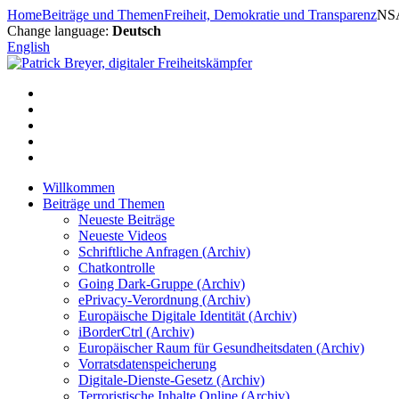
Zum
Home
Beiträge und Themen
Freiheit, Demokratie und Transparenz
NSA
Inhalt
Change language:
Deutsch
springen
English
Willkommen
Beiträge und Themen
Neueste Beiträge
Neueste Videos
Schriftliche Anfragen (Archiv)
Chatkontrolle
Going Dark-Gruppe (Archiv)
ePrivacy-Verordnung (Archiv)
Europäische Digitale Identität (Archiv)
iBorderCtrl (Archiv)
Europäischer Raum für Gesundheitsdaten (Archiv)
Vorratsdatenspeicherung
Digitale-Dienste-Gesetz (Archiv)
Terroristische Inhalte Online (Archiv)