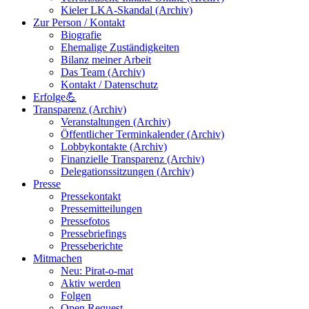
Kieler LKA-Skandal (Archiv)
Zur Person / Kontakt
Biografie
Ehemalige Zuständigkeiten
Bilanz meiner Arbeit
Das Team (Archiv)
Kontakt / Datenschutz
Erfolge💪
Transparenz (Archiv)
Veranstaltungen (Archiv)
Öffentlicher Terminkalender (Archiv)
Lobbykontakte (Archiv)
Finanzielle Transparenz (Archiv)
Delegationssitzungen (Archiv)
Presse
Pressekontakt
Pressemitteilungen
Pressefotos
Pressebriefings
Presseberichte
Mitmachen
Neu: Pirat-o-mat
Aktiv werden
Folgen
Open Request