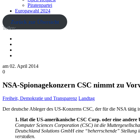
Piratenpartei
Europawahl 2024
Zurück zur Übersicht
Teilen:
am
02. April 2014
0
NSA-Spionagekonzern CSC nimmt zu Vorwü
Freiheit, Demokratie und Transparenz
Landtag
Der deutsche Ableger des US-Konzerns CSC, der für die NSA tätig is
1. Hat die US-amerikanische CSC Corp. oder eine andere 
Computer Sciences Corporation (CSC) ist die Muttergesellsch
Deutschland Solutions GmbH eine “beherrschende” Stellung in d
verstoßen.