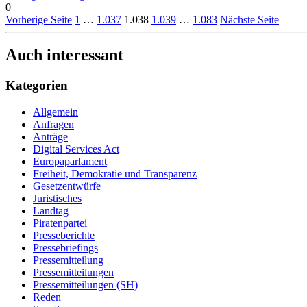
0
Vorherige Seite
1
…
1.037
1.038
1.039
…
1.083
Nächste Seite
Auch interessant
Kategorien
Allgemein
Anfragen
Anträge
Digital Services Act
Europaparlament
Freiheit, Demokratie und Transparenz
Gesetzentwürfe
Juristisches
Landtag
Piratenpartei
Presseberichte
Pressebriefings
Pressemitteilung
Pressemitteilungen
Pressemitteilungen (SH)
Reden