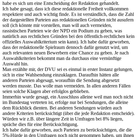
habe es sich um eine Entscheidung der Redaktion gehandelt.
Ich habe gesagt, dass ich diese redaktionelle Freiheit vollkommen
respektiere und auch wichtig finde. Es ist verständlich, dass die Zahl
der dargestellten Parteien aus redaktionellen Gründen nicht ausufern
soll (ich könnte mir vorstellen, man will auch vermeiden,
rassistischen Parteien wie der NPD ein Podium zu geben, was
natürlich aus rechtlichen Gründen bei den öffentlich-rechtlichen kein
offizielles Auswahlkriterium sein kann). Ich habe dafür geworben,
dass der redaktionelle Spielraum dennoch dafür genutzt wird, um
auch relevanten neuen Bewerbern eine Chance zu geben. Je nach
Auswahlkriterien bekommt man da durchaus eine vernünftige
Auswahl hin.
Man erzählte mir, der DVU sei es einmal in erster Instanz gelungen,
sich in eine Wahlsendung einzuklagen. Daraufhin hätten alle
anderen Parteien abgesagt, woraufhin die Sendung abgesetzt
werden musste. Das wolle man vermeiden. In allen anderen Fällen
seien solche Klagen aber erfolglos geblieben.
Immerhin wurde gesagt, ein Ausschluss alleine weil man noch nicht
im Bundestag vertreten ist, erfolge nur bei Sendungen, die alleine
dem Rückblick dienten. Bei anderen Sendungen würden auch
andere Kriterien berücksichtigt (über die jede Redaktion entscheide).
Würden wir z.B. über längere Zeit in Umfragen bei 8% liegen,
spräche dies für eine Berücksichtigung.
Ich habe dafür geworben, auch Parteien zu berücksichtigen, die die
5%-Hürde in den Umfragen noch nicht genommen haben, um ihnen