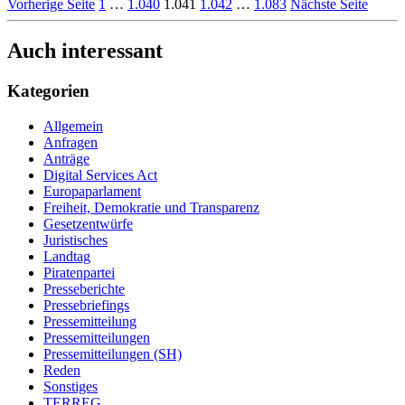
Vorherige Seite
1
…
1.040
1.041
1.042
…
1.083
Nächste Seite
Auch interessant
Kategorien
Allgemein
Anfragen
Anträge
Digital Services Act
Europaparlament
Freiheit, Demokratie und Transparenz
Gesetzentwürfe
Juristisches
Landtag
Piratenpartei
Presseberichte
Pressebriefings
Pressemitteilung
Pressemitteilungen
Pressemitteilungen (SH)
Reden
Sonstiges
TERREG