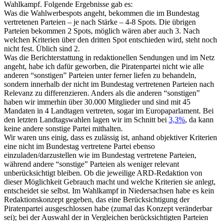
Wahlkampf. Folgende Ergebnisse gab es:
Was die Wahlwerbespots angeht, bekommen die im Bundestag
vertretenen Parteien – je nach Stärke – 4-8 Spots. Die übrigen
Parteien bekommen 2 Spots, möglich wären aber auch 3. Nach
welchen Kriterien über den dritten Spot entschieden wird, steht noch
nicht fest. Üblich sind 2.
Was die Berichterstattung in redaktionellen Sendungen und im Netz
angeht, habe ich dafür geworben, die Piratenpartei nicht wie alle
anderen “sonstigen” Parteien unter ferner liefen zu behandeln,
sondern innerhalb der nicht im Bundestag vertretenen Parteien nach
Relevanz zu differenzieren. Anders als die anderen “sonstigen”
haben wir immerhin über 30.000 Mitglieder und sind mit 45
Mandaten in 4 Landtagen vertreten, sogar im Europaparlament. Bei
den letzten Landtagswahlen lagen wir im Schnitt bei
3,3%
, da kann
keine andere sonstige Partei mithalten.
Wir waren uns einig, dass es zulässig ist, anhand objektiver Kriterien
eine nicht im Bundestag vertretene Partei ebenso
einzuladen/darzustellen wie im Bundestag vertretene Parteien,
während andere “sonstige” Parteien als weniger relevant
unberücksichtigt bleiben. Ob die jeweilige ARD-Redaktion von
dieser Möglichkeit Gebrauch macht und welche Kriterien sie anlegt,
entscheidet sie selbst. Im Wahlkampf in Niedersachsen habe es kein
Redaktionskonzept gegeben, das eine Berücksichtigung der
Piratenpartei ausgeschlossen habe (zumal das Konzept veränderbar
sei); bei der Auswahl der in Vergleichen berücksichtigten Parteien