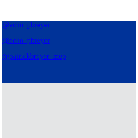
@echo_pbreyer
@echo_pbreyer
@patrickbreyer_mep