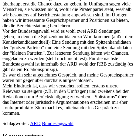
überhaupt erst die Chance dazu zu geben. In Umfragen sagen viele
Menschen, sie wüssten nicht, wofür die Piratenpartei steht, weshalb
wir besonders auf Berichterstattung angewiesen sind. Im Übrigen
haben wir interessante Gesprächspartner und Positionen zu bieten,
die die Berichterstattung bereichern.
Vor der Bundestagswahl wird es wohl zwei ARD-Sendungen
geben, in denen die Spitzenkandidaten zu Wort kommen (außer dem
Kanzlerkandidatenduell): Eine Sendung mit den Spitzenkandidaten
der “großen Parteien” und eine Sendung mit den Spitzenkandidaten
der “kleinen Parteien”. Zur letzteren Sendung hätten wir Chancen,
eingeladen zu werden (steht noch nicht fest). Für die nächste
Bundestagswahl ist innerhalb der ARD wohl der RBB zuständig (es
gibt da ein Rotationsprinzip).
Es war ein sehr angenehmes Gespräch, und meine Gesprächspartner
waren mir gegenüber durchaus aufgeschlossen.
Mein Eindruck ist, dass wir versuchen sollten, erstens unsere
Relevanz zu steigern (z.B. in den Umfragen) und zweitens bei den
Redaktionen um Berücksichtigung zu werben. “Shitstorms” über
das Internet oder juristische Argumentationen erscheinen mir eher
kontraproduktiv. Sinn macht es, miteinander ins Gespräch zu
kommen.
Schlagwörter:
ARD
Bundestagswahl