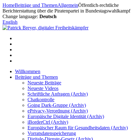
Zum
Home
Beiträge und Themen
Allgemein
Öffentlich-rechtliche
Inhalt
Berichterstattung über die Piratenpartei in Bundestagswahlkampf
springen
Change language:
Deutsch
English
Willkommen
Beiträge und Themen
Neueste Beiträge
Neueste Videos
Schriftliche Anfragen (Archiv)
Chatkontrolle
Going Dark-Gruppe (Archiv)
ePrivacy-Verordnung (Archiv)
Europäische Digitale Identität (Archiv)
iBorderCtrl (Archiv)
Europäischer Raum für Gesundheitsdaten (Archiv)
Vorratsdatenspeicherung
Digitale-Dienste-Gesetz (Archiv)