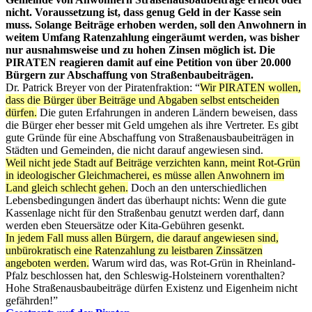
nicht. Voraussetzung ist, dass genug Geld in der Kasse sein
muss. Solange Beiträge erhoben werden, soll den Anwohnern in
weitem Umfang Ratenzahlung eingeräumt werden, was bisher
nur ausnahmsweise und zu hohen Zinsen möglich ist. Die
PIRATEN reagieren damit auf eine Petition von über 20.000
Bürgern zur Abschaffung von Straßenbaubeiträgen.
Dr. Patrick Breyer von der Piratenfraktion: “
Wir PIRATEN wollen,
dass die Bürger über Beiträge und Abgaben selbst entscheiden
dürfen.
Die guten Erfahrungen in anderen Ländern beweisen, dass
die Bürger eher besser mit Geld umgehen als ihre Vertreter. Es gibt
gute Gründe für eine Abschaffung von Straßenausbaubeiträgen in
Städten und Gemeinden, die nicht darauf angewiesen sind.
Weil nicht jede Stadt auf Beiträge verzichten kann, meint Rot-Grün
in ideologischer Gleichmacherei, es müsse allen Anwohnern im
Land gleich schlecht gehen.
Doch an den unterschiedlichen
Lebensbedingungen ändert das überhaupt nichts: Wenn die gute
Kassenlage nicht für den Straßenbau genutzt werden darf, dann
werden eben Steuersätze oder Kita-Gebühren gesenkt.
In jedem Fall muss allen Bürgern, die darauf angewiesen sind,
unbürokratisch eine Ratenzahlung zu leistbaren Zinssätzen
angeboten werden.
Warum wird das, was Rot-Grün in Rheinland-
Pfalz beschlossen hat, den Schleswig-Holsteinern vorenthalten?
Hohe Straßenausbaubeiträge dürfen Existenz und Eigenheim nicht
gefährden!”