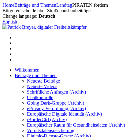
Zum
Home
Beiträge und Themen
Landtag
PIRATEN fordern
Inhalt
Bürgerentscheide über Straßenausbaubeiträge
springen
Change language:
Deutsch
English
Willkommen
Beiträge und Themen
Neueste Beiträge
Neueste Videos
Schriftliche Anfragen (Archiv)
Chatkontrolle
Going Dark-Gruppe (Archiv)
ePrivacy-Verordnung (Archiv)
Europäische Digitale Identität (Archiv)
iBorderCtrl (Archiv)
Europäischer Raum für Gesundheitsdaten (Archiv)
Vorratsdatenspeicherung
Digitale-Dienste-Gesetz (Archiv)