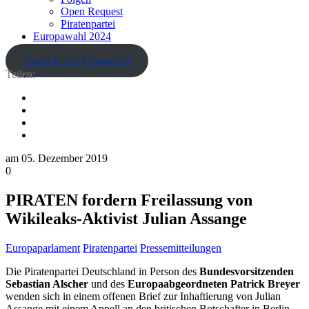
Open Request
Piratenpartei
Europawahl 2024
Zurück zur Übersicht
Teilen:
am
05. Dezember 2019
0
PIRATEN fordern Freilassung von
Wikileaks-Aktivist Julian Assange
Europaparlament
Piratenpartei
Pressemitteilungen
Die Piratenpartei Deutschland in Person des
Bundesvorsitzenden
Sebastian Alscher
und des
Europaabgeordneten Patrick Breyer
wenden sich in einem offenen Brief zur Inhaftierung von Julian
Assange mit einem Appell an den britischen Botschafter in Berlin,