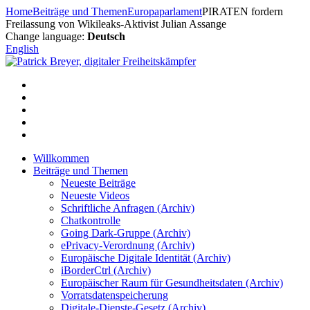
Zum
Home
Beiträge und Themen
Europaparlament
PIRATEN fordern
Inhalt
Freilassung von Wikileaks-Aktivist Julian Assange
springen
Change language:
Deutsch
English
Willkommen
Beiträge und Themen
Neueste Beiträge
Neueste Videos
Schriftliche Anfragen (Archiv)
Chatkontrolle
Going Dark-Gruppe (Archiv)
ePrivacy-Verordnung (Archiv)
Europäische Digitale Identität (Archiv)
iBorderCtrl (Archiv)
Europäischer Raum für Gesundheitsdaten (Archiv)
Vorratsdatenspeicherung
Digitale-Dienste-Gesetz (Archiv)