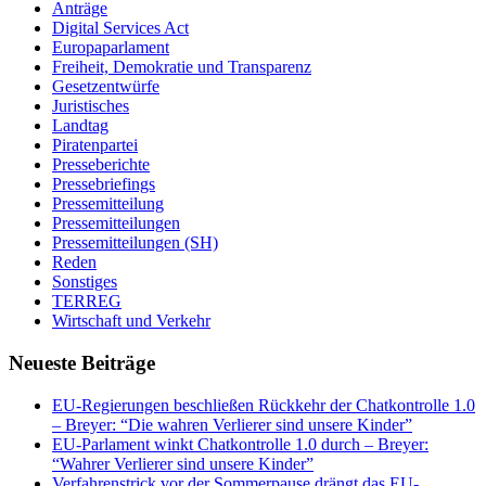
Anträge
Digital Services Act
Europaparlament
Freiheit, Demokratie und Transparenz
Gesetzentwürfe
Juristisches
Landtag
Piratenpartei
Presseberichte
Pressebriefings
Pressemitteilung
Pressemitteilungen
Pressemitteilungen (SH)
Reden
Sonstiges
TERREG
Wirtschaft und Verkehr
Neueste Beiträge
EU-Regierungen beschließen Rückkehr der Chatkontrolle 1.0
– Breyer: “Die wahren Verlierer sind unsere Kinder”
EU-Parlament winkt Chatkontrolle 1.0 durch – Breyer:
“Wahrer Verlierer sind unsere Kinder”
Verfahrenstrick vor der Sommerpause drängt das EU-