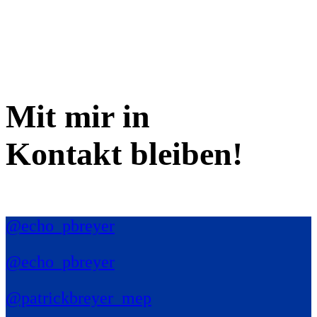
Mit mir in
Kontakt bleiben!
@echo_pbreyer
@echo_pbreyer
@patrickbreyer_mep