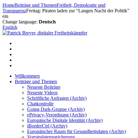
Zum
Home
Beiträge und Themen
Freiheit, Demokratie und
Inhalt
Transparenz
Freitag: Piraten laden zur “Langen Nacht der Politik”
springen
ein
Change language:
Deutsch
English
Willkommen
Beiträge und Themen
Neueste Beiträge
Neueste Videos
Schriftliche Anfragen (Archiv)
Chatkontrolle
Going Dark-Gruppe (Archiv)
ePrivacy-Verordnung (Archiv)
Europäische Digitale Identität (Archiv)
iBorderCtrl (Archiv)
Europäischer Raum für Gesundheitsdaten (Archiv)
Vorratsdatenspeicherung