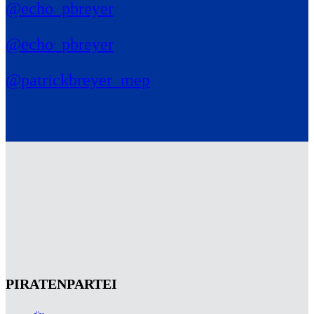
@echo_pbreyer
@echo_pbreyer
@patrickbreyer_mep
PIRATENPARTEI