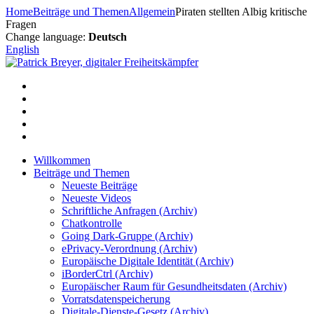
Zum
Home
Beiträge und Themen
Allgemein
Piraten stellten Albig kritische
Inhalt
Fragen
springen
Change language:
Deutsch
English
Willkommen
Beiträge und Themen
Neueste Beiträge
Neueste Videos
Schriftliche Anfragen (Archiv)
Chatkontrolle
Going Dark-Gruppe (Archiv)
ePrivacy-Verordnung (Archiv)
Europäische Digitale Identität (Archiv)
iBorderCtrl (Archiv)
Europäischer Raum für Gesundheitsdaten (Archiv)
Vorratsdatenspeicherung
Digitale-Dienste-Gesetz (Archiv)