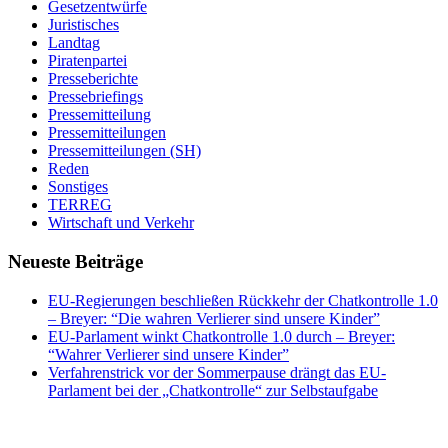
Gesetzentwürfe
Juristisches
Landtag
Piratenpartei
Presseberichte
Pressebriefings
Pressemitteilung
Pressemitteilungen
Pressemitteilungen (SH)
Reden
Sonstiges
TERREG
Wirtschaft und Verkehr
Neueste Beiträge
EU-Regierungen beschließen Rückkehr der Chatkontrolle 1.0
– Breyer: “Die wahren Verlierer sind unsere Kinder”
EU-Parlament winkt Chatkontrolle 1.0 durch – Breyer:
“Wahrer Verlierer sind unsere Kinder”
Verfahrenstrick vor der Sommerpause drängt das EU-
Parlament bei der „Chatkontrolle“ zur Selbstaufgabe