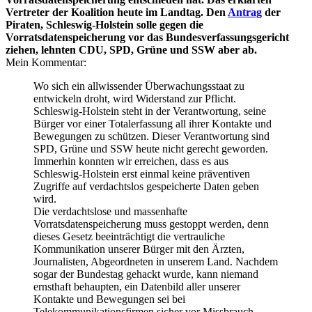
Vertreter der Koalition heute im Landtag. Den
Antrag
der
Piraten, Schleswig-Holstein solle gegen die
Vorratsdatenspeicherung vor das Bundesverfassungsgericht
ziehen, lehnten CDU, SPD, Grüne und SSW aber ab.
Mein Kommentar:
Wo sich ein allwissender Überwachungsstaat zu
entwickeln droht, wird Widerstand zur Pflicht.
Schleswig-Holstein steht in der Verantwortung, seine
Bürger vor einer Totalerfassung all ihrer Kontakte und
Bewegungen zu schützen. Dieser Verantwortung sind
SPD, Grüne und SSW heute nicht gerecht geworden.
Immerhin konnten wir erreichen, dass es aus
Schleswig-Holstein erst einmal keine präventiven
Zugriffe auf verdachtslos gespeicherte Daten geben
wird.
Die verdachtslose und massenhafte
Vorratsdatenspeicherung muss gestoppt werden, denn
dieses Gesetz beeinträchtigt die vertrauliche
Kommunikation unserer Bürger mit den Ärzten,
Journalisten, Abgeordneten in unserem Land. Nachdem
sogar der Bundestag gehackt wurde, kann niemand
ernsthaft behaupten, ein Datenbild aller unserer
Kontakte und Bewegungen sei bei
Telekommunikationsfirmen sicher vor Missbrauch.