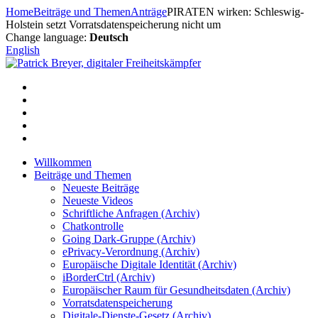
Zum
Home
Beiträge und Themen
Anträge
PIRATEN wirken: Schleswig-
Inhalt
Holstein setzt Vorratsdatenspeicherung nicht um
springen
Change language:
Deutsch
English
Willkommen
Beiträge und Themen
Neueste Beiträge
Neueste Videos
Schriftliche Anfragen (Archiv)
Chatkontrolle
Going Dark-Gruppe (Archiv)
ePrivacy-Verordnung (Archiv)
Europäische Digitale Identität (Archiv)
iBorderCtrl (Archiv)
Europäischer Raum für Gesundheitsdaten (Archiv)
Vorratsdatenspeicherung
Digitale-Dienste-Gesetz (Archiv)