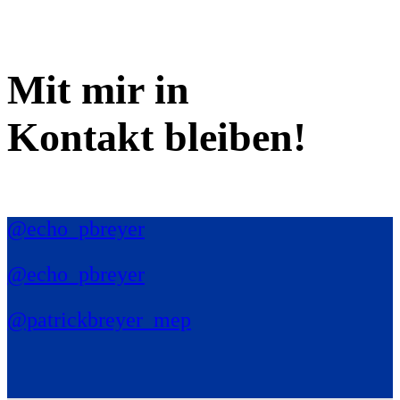
Mit mir in
Kontakt bleiben!
@echo_pbreyer
@echo_pbreyer
@patrickbreyer_mep