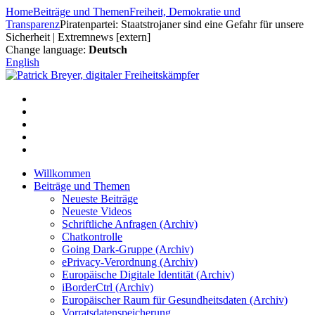
Zum
Home
Beiträge und Themen
Freiheit, Demokratie und
Inhalt
Transparenz
Piratenpartei: Staatstrojaner sind eine Gefahr für unsere
springen
Sicherheit | Extremnews [extern]
Change language:
Deutsch
English
Willkommen
Beiträge und Themen
Neueste Beiträge
Neueste Videos
Schriftliche Anfragen (Archiv)
Chatkontrolle
Going Dark-Gruppe (Archiv)
ePrivacy-Verordnung (Archiv)
Europäische Digitale Identität (Archiv)
iBorderCtrl (Archiv)
Europäischer Raum für Gesundheitsdaten (Archiv)
Vorratsdatenspeicherung