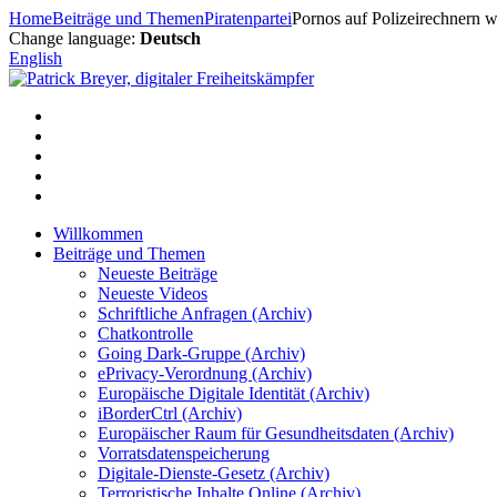
Zum
Home
Beiträge und Themen
Piratenpartei
Pornos auf Polizeirechnern w
Inhalt
Change language:
Deutsch
springen
English
Willkommen
Beiträge und Themen
Neueste Beiträge
Neueste Videos
Schriftliche Anfragen (Archiv)
Chatkontrolle
Going Dark-Gruppe (Archiv)
ePrivacy-Verordnung (Archiv)
Europäische Digitale Identität (Archiv)
iBorderCtrl (Archiv)
Europäischer Raum für Gesundheitsdaten (Archiv)
Vorratsdatenspeicherung
Digitale-Dienste-Gesetz (Archiv)
Terroristische Inhalte Online (Archiv)