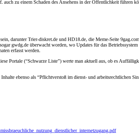
ggf. auch zu einem Schaden des Ansehens in der Öffentlichkeit führen kö
 sein, darunter Trier-diskret.de und HD18.de, die Meme-Seite 9gag.com
ei sogar gwdg.de überwacht worden, wo Updates für das Betriebssyst
naten erfasst werden.
se Portale (“Schwarze Liste”) werte man aktuell aus, ob es Auffällig
Inhalte ebenso als “Pflichtverstoß im dienst- und arbeitsrechtlichen 
missbraeuchliche_nutzung_dienstlicher_internetzugang.pdf