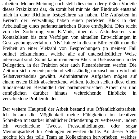
arbeiten. Meiner Meinung nach stellt dies einen der größten Vorteile
dieses Praktikums dar, da somit bei mir nie der Eindruck entstand
mich in einer Richtung festgefahren zu haben. Die Aufgaben im
Bereich der Verwaltung haben einen perfekten Blick in den
Arbeitsalltag eines parlamentarischen Büros ermöglicht. Dies reicht
von der Sortierung von E-Mails, über das Aktualisieren von
Kontaktlisten bis zum Verfolgen von aktuellen Entwicklungen in
Gesetzgebungsverfahren. Als Trainee in diesem Büro erhält man die
Freiheit an einer Vielzahl von Besprechungen (in meinem Fall
online) teilzunehmen, welche alle auf unterschiedlicher Weise
interessant sind. Somit kann man einen Blick in Diskussionen in der
Delegation, in der Fraktion oder auch Plenardebatten werfen. Die
Zeit um sich dementsprechend selbstständig umzuschauen wird mit
Selbstverständnis gewährt. Administrative Aufgaben mögen auf
einem ersten Blick abschreckend wirken, jedoch stellen diese einen
fundamentalen Bestandteil der parlamentarischen Arbeit dar und
ermöglichen darüber hinaus weitreichende Einblicke in
verschiedene Problemfelder.
Der weitere Hauptteil der Arbeit bestand aus Öffentlichkeitsarbeit.
Ich bekam die Möglichkeit meine Fähigkeiten im kreativen
Schreiben mit starker inhaltlicher Orientierung zu verbessern, indem
ich verschiedene Tweets, Pressemitteilungen oder sogar
Meinungsartikel für Zeitungen entwerfen durfte. An dieser Stelle
möchte ich das tolle Team an Kolleg:innen hervorheben, welches