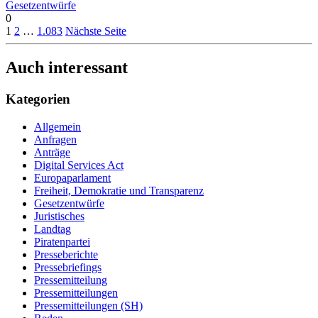
Gesetzentwürfe
0
1
2
…
1.083
Nächste Seite
Auch interessant
Kategorien
Allgemein
Anfragen
Anträge
Digital Services Act
Europaparlament
Freiheit, Demokratie und Transparenz
Gesetzentwürfe
Juristisches
Landtag
Piratenpartei
Presseberichte
Pressebriefings
Pressemitteilung
Pressemitteilungen
Pressemitteilungen (SH)