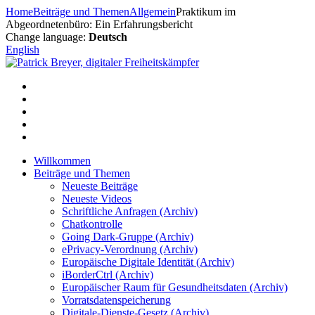
Zum
Home
Beiträge und Themen
Allgemein
Praktikum im
Inhalt
Abgeordnetenbüro: Ein Erfahrungsbericht
springen
Change language:
Deutsch
English
Willkommen
Beiträge und Themen
Neueste Beiträge
Neueste Videos
Schriftliche Anfragen (Archiv)
Chatkontrolle
Going Dark-Gruppe (Archiv)
ePrivacy-Verordnung (Archiv)
Europäische Digitale Identität (Archiv)
iBorderCtrl (Archiv)
Europäischer Raum für Gesundheitsdaten (Archiv)
Vorratsdatenspeicherung
Digitale-Dienste-Gesetz (Archiv)