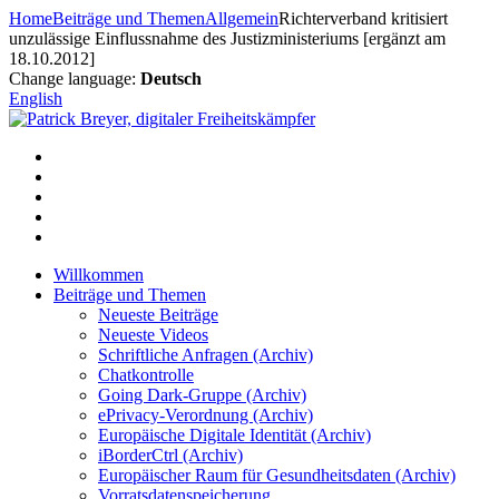
Zum
Home
Beiträge und Themen
Allgemein
Richterverband kritisiert
Inhalt
unzulässige Einflussnahme des Justizministeriums [ergänzt am
springen
18.10.2012]
Change language:
Deutsch
English
Willkommen
Beiträge und Themen
Neueste Beiträge
Neueste Videos
Schriftliche Anfragen (Archiv)
Chatkontrolle
Going Dark-Gruppe (Archiv)
ePrivacy-Verordnung (Archiv)
Europäische Digitale Identität (Archiv)
iBorderCtrl (Archiv)
Europäischer Raum für Gesundheitsdaten (Archiv)
Vorratsdatenspeicherung