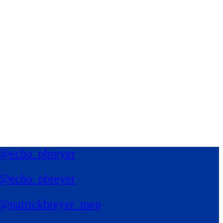
@echo_pbreyer
@echo_pbreyer
@patrickbreyer_mep