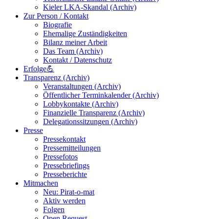
Kieler LKA-Skandal (Archiv)
Zur Person / Kontakt
Biografie
Ehemalige Zuständigkeiten
Bilanz meiner Arbeit
Das Team (Archiv)
Kontakt / Datenschutz
Erfolge💪
Transparenz (Archiv)
Veranstaltungen (Archiv)
Öffentlicher Terminkalender (Archiv)
Lobbykontakte (Archiv)
Finanzielle Transparenz (Archiv)
Delegationssitzungen (Archiv)
Presse
Pressekontakt
Pressemitteilungen
Pressefotos
Pressebriefings
Presseberichte
Mitmachen
Neu: Pirat-o-mat
Aktiv werden
Folgen
Open Request