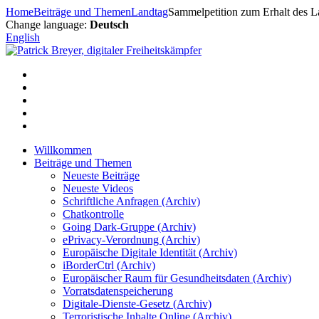
Zum
Home
Beiträge und Themen
Landtag
Sammelpetition zum Erhalt des 
Inhalt
Change language:
Deutsch
springen
English
Willkommen
Beiträge und Themen
Neueste Beiträge
Neueste Videos
Schriftliche Anfragen (Archiv)
Chatkontrolle
Going Dark-Gruppe (Archiv)
ePrivacy-Verordnung (Archiv)
Europäische Digitale Identität (Archiv)
iBorderCtrl (Archiv)
Europäischer Raum für Gesundheitsdaten (Archiv)
Vorratsdatenspeicherung
Digitale-Dienste-Gesetz (Archiv)
Terroristische Inhalte Online (Archiv)