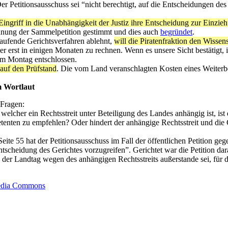
Der Petitionsausschuss sei “nicht berechtigt, auf die Entscheidungen d
ngriff in die Unabhängigkeit der Justiz ihre Entscheidung zur Einzieh
hnung der Sammelpetition gestimmt und dies auch
begründet
.
laufende Gerichtsverfahren ablehnt,
will die Piratenfraktion den Wissen
der erst in einigen Monaten zu rechnen. Wenn es unsere Sicht bestätigt, 
am Montag entschlossen.
auf den Prüfstand
. Die vom Land veranschlagten Kosten eines Weiterbe
.
m Wortlaut
 Fragen:
welcher ein Rechtsstreit unter Beteiligung des Landes anhängig ist, ist
tenten zu empfehlen? Oder hindert der anhängige Rechtsstreit und die
eite 55 hat der Petitionsausschuss im Fall der öffentlichen Petition g
cheidung des Gerichtes vorzugreifen”. Gerichtet war die Petition darau
s der Landtag wegen des anhängigen Rechtsstreits außerstande sei, für
edia Commons