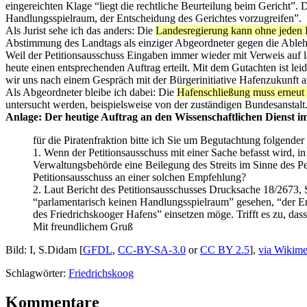
eingereichten Klage “liegt die rechtliche Beurteilung beim Gericht”. 
Handlungsspielraum, der Entscheidung des Gerichtes vorzugreifen”.
Als Jurist sehe ich das anders: Die
Landesregierung kann ohne jeden Ei
Abstimmung des Landtags als einziger Abgeordneter gegen die Able
Weil der Petitionsausschuss Eingaben immer wieder mit Verweis auf 
heute einen entsprechenden Auftrag erteilt. Mit dem Gutachten ist lei
wir uns nach einem Gespräch mit der Bürgerinitiative Hafenzukunft 
Als Abgeordneter bleibe ich dabei: Die
Hafenschließung muss erneut 
untersucht werden, beispielsweise von der zuständigen Bundesanstalt
Anlage: Der heutige Auftrag an den Wissenschaftlichen Dienst i
für die Piratenfraktion bitte ich Sie um Begutachtung folgender
1. Wenn der Petitionsausschuss mit einer Sache befasst wird, in 
Verwaltungsbehörde eine Beilegung des Streits im Sinne des Pe
Petitionsausschuss an einer solchen Empfehlung?
2. Laut Bericht des Petitionsausschusses Drucksache 18/2673, S
“parlamentarisch keinen Handlungsspielraum” gesehen, “der Ents
des Friedrichskooger Hafens” einsetzen möge. Trifft es zu, das
Mit freundlichem Gruß
Bild: I, S.Didam [
GFDL
,
CC-BY-SA-3.0
or
CC BY 2.5
],
via Wikim
Schlagwörter:
Friedrichskoog
Kommentare