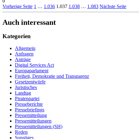
0
Vorherige Seite
1
…
1.036
1.037
1.038
…
1.083
Nächste Seite
Auch interessant
Kategorien
Allgemein
Anfragen
Anträge
Digital Services Act
Europaparlament
Freiheit, Demokratie und Transparenz
Gesetzentwürfe
Juristisches
Landtag
Piratenpartei
Presseberichte
Pressebriefings
Pressemitteilung
Pressemitteilungen
Pressemitteilungen (SH)
Reden
Sonstiges