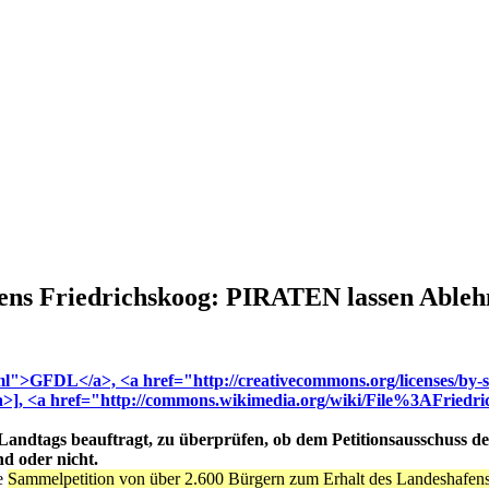
ens Friedrichskoog: PIRATEN lassen Able
s Landtags beauftragt, zu überprüfen, ob dem Petitionsausschuss d
d oder nicht.
ie
Sammelpetition von über 2.600 Bürgern zum Erhalt des Landeshafens F