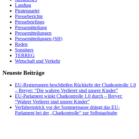
Landtag
Piratenpartei
Presseberichte
Pressebriefings
Pressemitteilung
Pressemitteilungen
Pressemitteilungen (SH)
Reden
Sonstiges
TERREG
Wirtschaft und Verkehr
Neueste Beiträge
EU-Regierungen beschließen Rückkehr der Chatkontrolle 1.0
– Breyer: “Die wahren Verlierer sind unsere Kinder”
EU-Parlament winkt Chatkontrolle 1.0 durch – Breyer:
“Wahrer Verlierer sind unsere Kinder”
Verfahrenstrick vor der Sommerpause drängt das EU-
Parlament bei der „Chatkontrolle“ zur Selbstaufgabe