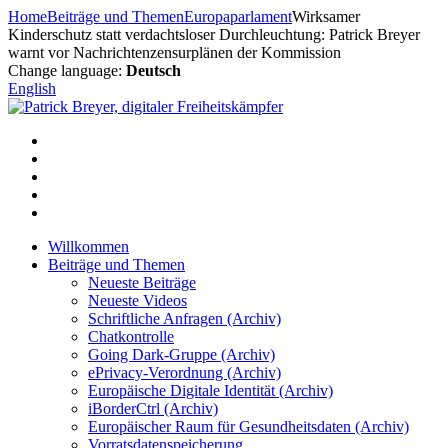
Zum
Home
Beiträge und Themen
Europaparlament
Wirksamer
Inhalt
Kinderschutz statt verdachtsloser Durchleuchtung: Patrick Breyer
springen
warnt vor Nachrichtenzensurplänen der Kommission
Change language:
Deutsch
English
Willkommen
Beiträge und Themen
Neueste Beiträge
Neueste Videos
Schriftliche Anfragen (Archiv)
Chatkontrolle
Going Dark-Gruppe (Archiv)
ePrivacy-Verordnung (Archiv)
Europäische Digitale Identität (Archiv)
iBorderCtrl (Archiv)
Europäischer Raum für Gesundheitsdaten (Archiv)
Vorratsdatenspeicherung