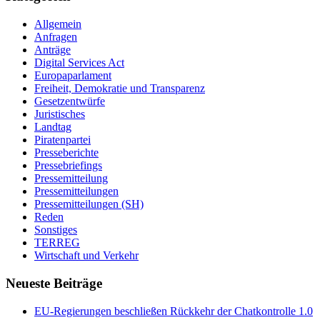
Allgemein
Anfragen
Anträge
Digital Services Act
Europaparlament
Freiheit, Demokratie und Transparenz
Gesetzentwürfe
Juristisches
Landtag
Piratenpartei
Presseberichte
Pressebriefings
Pressemitteilung
Pressemitteilungen
Pressemitteilungen (SH)
Reden
Sonstiges
TERREG
Wirtschaft und Verkehr
Neueste Beiträge
EU-Regierungen beschließen Rückkehr der Chatkontrolle 1.0