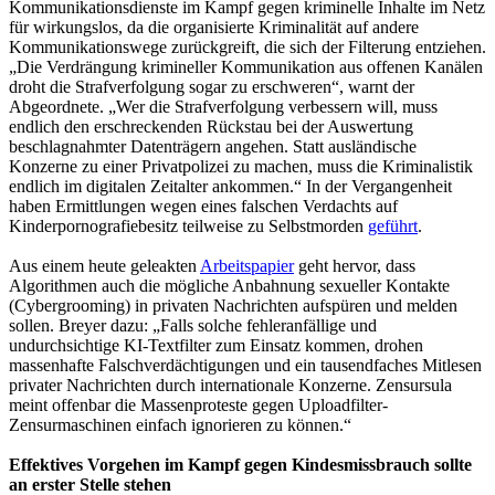
Kommunikationsdienste im Kampf gegen kriminelle Inhalte im Netz
für wirkungslos, da die organisierte Kriminalität auf andere
Kommunikationswege zurückgreift, die sich der Filterung entziehen.
„Die Verdrängung krimineller Kommunikation aus offenen Kanälen
droht die Strafverfolgung sogar zu erschweren“, warnt der
Abgeordnete. „Wer die Strafverfolgung verbessern will, muss
endlich den erschreckenden Rückstau bei der Auswertung
beschlagnahmter Datenträgern angehen. Statt ausländische
Konzerne zu einer Privatpolizei zu machen, muss die Kriminalistik
endlich im digitalen Zeitalter ankommen.“ In der Vergangenheit
haben Ermittlungen wegen eines falschen Verdachts auf
Kinderpornografiebesitz teilweise zu Selbstmorden
geführt
.
Aus einem heute geleakten
Arbeitspapier
geht hervor, dass
Algorithmen auch die mögliche Anbahnung sexueller Kontakte
(Cybergrooming) in privaten Nachrichten aufspüren und melden
sollen. Breyer dazu: „Falls solche fehleranfällige und
undurchsichtige KI-Textfilter zum Einsatz kommen, drohen
massenhafte Falschverdächtigungen und ein tausendfaches Mitlesen
privater Nachrichten durch internationale Konzerne. Zensursula
meint offenbar die Massenproteste gegen Uploadfilter-
Zensurmaschinen einfach ignorieren zu können.“
Effektives Vorgehen im Kampf gegen Kindesmissbrauch sollte
an erster Stelle stehen