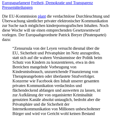
Europaparlament
Freiheit, Demokratie und Transparenz
Pressemitteilungen
Die EU-Kommission
plant
die verdachtslose Durchleuchtung und
Überwachung sämtlicher privater elektronischer Kommunikation
zur Suche nach möglichen kinderpornografischen Inhalten. Noch
diese Woche will sie einen entsprechenden Gesetzesentwurf
vorlegen. Der Europaabgeordnete Patrick Breyer (Piratenpartei)
dazu:
“Zensursula von der Leyen versucht diesmal über die
EU, Sicherheit und Privatsphäre im Netz anzugreifen,
statt sich auf die wahren Versäumnisse der Politik beim
Schutz von Kindern zu konzentrieren, etwa in den
Bereichen mangelnde Vorbeugung von
Kindesmissbrauch, unzureichende Finanzierung von
Therapieangeboten oder überlastete Strafverfolger.
Konzerne wie Facebook den Inhalt unserer gesamten
privaten Kommunikation verdachtslos und
flächendeckend abfangen und auswerten zu lassen, ist
zur Aufklärung der von organisierter Kriminalität
genutzten Kanäle absolut untauglich, bedroht aber die
Privatsphäre und die Sicherheit der
Internetkommunikation von Millionen unbescholtener
Bürger und wird vor Gericht wohl keinen Bestand