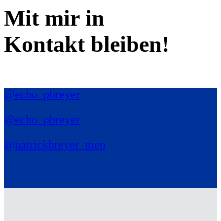
Mit mir in
Kontakt bleiben!
@echo_pbreyer
@echo_pbreyer
@patrickbreyer_mep