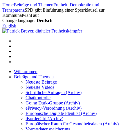
Zum
Home
Beiträge und Themen
Freiheit, Demokratie und
Inhalt
Transparenz
SPD gibt Einführung einer Sperrklausel zur
springen
Kommunalwahl auf
Change language:
Deutsch
English
Willkommen
Beiträge und Themen
Neueste Beiträge
Neueste Videos
Schriftliche Anfragen (Archiv)
Chatkontrolle
Going Dark-Gruppe (Archiv)
ePrivacy-Verordnung (Archiv)
Europäische Digitale Identität (Archiv)
iBorderCtrl (Archiv)
Europäischer Raum für Gesundheitsdaten (Archiv)
Vorratsdatenspeicherung