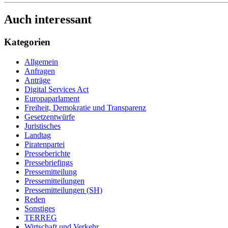
Auch interessant
Kategorien
Allgemein
Anfragen
Anträge
Digital Services Act
Europaparlament
Freiheit, Demokratie und Transparenz
Gesetzentwürfe
Juristisches
Landtag
Piratenpartei
Presseberichte
Pressebriefings
Pressemitteilung
Pressemitteilungen
Pressemitteilungen (SH)
Reden
Sonstiges
TERREG
Wirtschaft und Verkehr