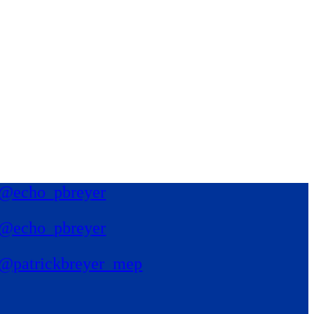
@echo_pbreyer
@echo_pbreyer
@patrickbreyer_mep