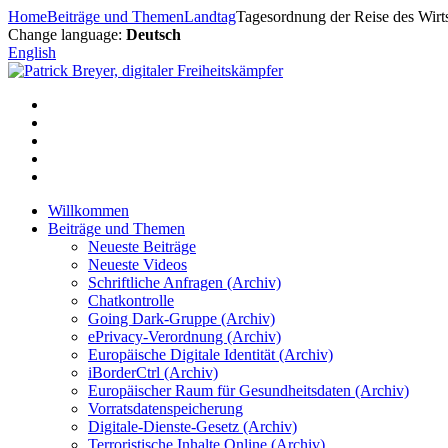
Zum
Home
Beiträge und Themen
Landtag
Tagesordnung der Reise des Wir
Inhalt
Change language:
Deutsch
springen
English
Willkommen
Beiträge und Themen
Neueste Beiträge
Neueste Videos
Schriftliche Anfragen (Archiv)
Chatkontrolle
Going Dark-Gruppe (Archiv)
ePrivacy-Verordnung (Archiv)
Europäische Digitale Identität (Archiv)
iBorderCtrl (Archiv)
Europäischer Raum für Gesundheitsdaten (Archiv)
Vorratsdatenspeicherung
Digitale-Dienste-Gesetz (Archiv)
Terroristische Inhalte Online (Archiv)