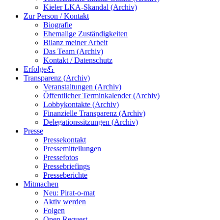
Kieler LKA-Skandal (Archiv)
Zur Person / Kontakt
Biografie
Ehemalige Zuständigkeiten
Bilanz meiner Arbeit
Das Team (Archiv)
Kontakt / Datenschutz
Erfolge💪
Transparenz (Archiv)
Veranstaltungen (Archiv)
Öffentlicher Terminkalender (Archiv)
Lobbykontakte (Archiv)
Finanzielle Transparenz (Archiv)
Delegationssitzungen (Archiv)
Presse
Pressekontakt
Pressemitteilungen
Pressefotos
Pressebriefings
Presseberichte
Mitmachen
Neu: Pirat-o-mat
Aktiv werden
Folgen
Open Request