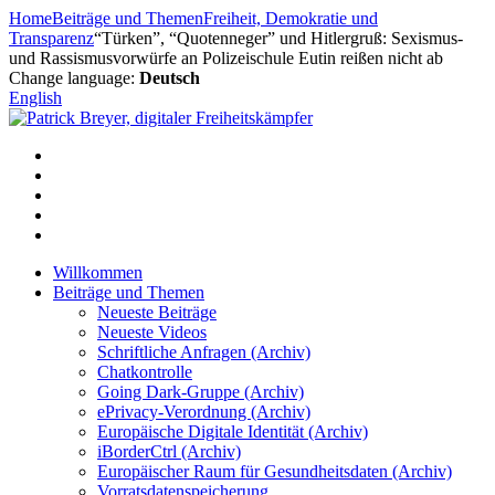
Zum
Home
Beiträge und Themen
Freiheit, Demokratie und
Inhalt
Transparenz
“Türken”, “Quotenneger” und Hitlergruß: Sexismus-
springen
und Rassismusvorwürfe an Polizeischule Eutin reißen nicht ab
Change language:
Deutsch
English
Willkommen
Beiträge und Themen
Neueste Beiträge
Neueste Videos
Schriftliche Anfragen (Archiv)
Chatkontrolle
Going Dark-Gruppe (Archiv)
ePrivacy-Verordnung (Archiv)
Europäische Digitale Identität (Archiv)
iBorderCtrl (Archiv)
Europäischer Raum für Gesundheitsdaten (Archiv)
Vorratsdatenspeicherung