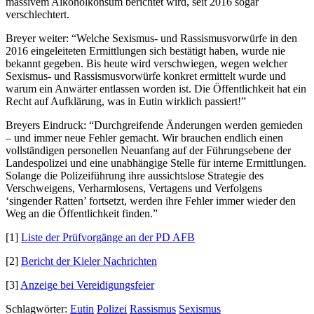
massivem Alkoholkonsum berichtet wird, seit 2016 sogar
verschlechtert.
Breyer weiter: “Welche Sexismus- und Rassismusvorwürfe in den
2016 eingeleiteten Ermittlungen sich bestätigt haben, wurde nie
bekannt gegeben. Bis heute wird verschwiegen, wegen welcher
Sexismus- und Rassismusvorwürfe konkret ermittelt wurde und
warum ein Anwärter entlassen worden ist. Die Öffentlichkeit hat ein
Recht auf Aufklärung, was in Eutin wirklich passiert!”
Breyers Eindruck: “Durchgreifende Änderungen werden gemieden
– und immer neue Fehler gemacht. Wir brauchen endlich einen
vollständigen personellen Neuanfang auf der Führungsebene der
Landespolizei und eine unabhängige Stelle für interne Ermittlungen.
Solange die Polizeiführung ihre aussichtslose Strategie des
Verschweigens, Verharmlosens, Vertagens und Verfolgens
‘singender Ratten’ fortsetzt, werden ihre Fehler immer wieder den
Weg an die Öffentlichkeit finden.”
[1]
Liste der Prüfvorgänge an der PD AFB
[2]
Bericht der Kieler Nachrichten
[3]
Anzeige bei Vereidigungsfeier
Schlagwörter:
Eutin
Polizei
Rassismus
Sexismus