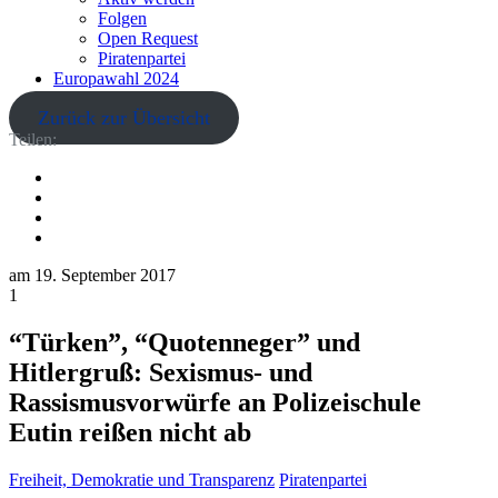
Folgen
Open Request
Piratenpartei
Europawahl 2024
Zurück zur Übersicht
Teilen:
am
19. September 2017
1
“Türken”, “Quotenneger” und
Hitlergruß: Sexismus- und
Rassismusvorwürfe an Polizeischule
Eutin reißen nicht ab
Freiheit, Demokratie und Transparenz
Piratenpartei