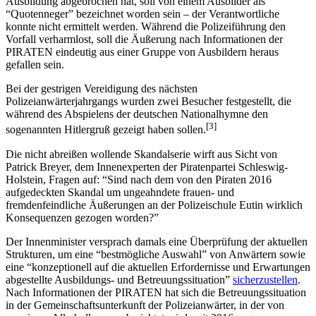
Ausbildung abgebrochen hat, soll von einem Ausbilder als
“Quotenneger” bezeichnet worden sein – der Verantwortliche
konnte nicht ermittelt werden. Während die Polizeiführung den
Vorfall verharmlost, soll die Äußerung nach Informationen der
PIRATEN eindeutig aus einer Gruppe von Ausbildern heraus
gefallen sein.
Bei der gestrigen Vereidigung des nächsten
Polizeianwärterjahrgangs wurden zwei Besucher festgestellt, die
während des Abspielens der deutschen Nationalhymne den
[3]
sogenannten Hitlergruß gezeigt haben sollen.
Die nicht abreißen wollende Skandalserie wirft aus Sicht von
Patrick Breyer, dem Innenexperten der Piratenpartei Schleswig-
Holstein, Fragen auf: “Sind nach dem von den Piraten 2016
aufgedeckten Skandal um ungeahndete frauen- und
fremdenfeindliche Äußerungen an der Polizeischule Eutin wirklich
Konsequenzen gezogen worden?”
Der Innenminister versprach damals eine Überprüfung der aktuellen
Strukturen, um eine “bestmögliche Auswahl” von Anwärtern sowie
eine “konzeptionell auf die aktuellen Erfordernisse und Erwartungen
abgestellte Ausbildungs- und Betreuungssituation”
sicherzustellen
.
Nach Informationen der PIRATEN hat sich die Betreuungssituation
in der Gemeinschaftsunterkunft der Polizeianwärter, in der von