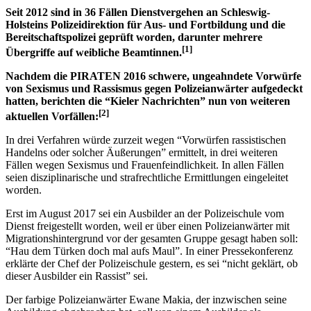
Seit 2012 sind in 36 Fällen Dienstvergehen an Schleswig-
Holsteins Polizeidirektion für Aus- und Fortbildung und die
Bereitschaftspolizei geprüft worden, darunter mehrere
[1]
Übergriffe auf weibliche Beamtinnen.
Nachdem die PIRATEN 2016 schwere, ungeahndete Vorwürfe
von Sexismus und Rassismus gegen Polizeianwärter aufgedeckt
hatten, berichten die “Kieler Nachrichten” nun von weiteren
[2]
aktuellen Vorfällen:
In drei Verfahren würde zurzeit wegen “Vorwürfen rassistischen
Handelns oder solcher Äußerungen” ermittelt, in drei weiteren
Fällen wegen Sexismus und Frauenfeindlichkeit. In allen Fällen
seien disziplinarische und strafrechtliche Ermittlungen eingeleitet
worden.
Erst im August 2017 sei ein Ausbilder an der Polizeischule vom
Dienst freigestellt worden, weil er über einen Polizeianwärter mit
Migrationshintergrund vor der gesamten Gruppe gesagt haben soll:
“Hau dem Türken doch mal aufs Maul”. In einer Pressekonferenz
erklärte der Chef der Polizeischule gestern, es sei “nicht geklärt, ob
dieser Ausbilder ein Rassist” sei.
Der farbige Polizeianwärter Ewane Makia, der inzwischen seine