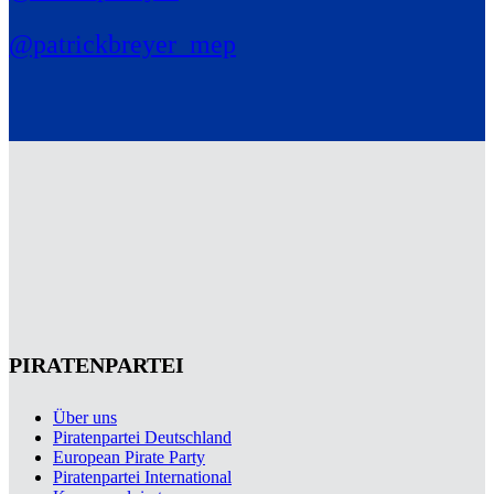
@patrickbreyer_mep
PIRATENPARTEI
Über uns
Piratenpartei Deutschland
European Pirate Party
Piratenpartei International