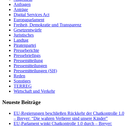
Anfragen
Anträge
Digital Services Act
Europaparlament
Freiheit, Demokratie und Transparenz
Gesetzentwürfe
Juristisches
Landtag
Piratenpartei
Presseberichte
Pressebriefings
Pressemitteilung
Pressemitteilungen
Pressemitteilungen (SH)
Reden
Sonstiges
TERREG
Wirtschaft und Verkehr
Neueste Beiträge
EU-Regierungen beschließen Rückkehr der Chatkontrolle 1.0
– Breyer: “Die wahren Verlierer sind unsere Kinder”
EU-Parlament winkt Chatkontrolle 1.0 durch – Breyer: