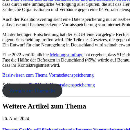
dass durch eine umfängliche Verfolgung aller Spuren, die auf das He
zahlreiche Organisationen und Verbände gegen eine IP-Vorratsdatens
Auch der Koalitionsvertrag sieht eine Datenspeicherung nur anlass
anlasslose und flächendeckende Vorratsspeicherung von Internet-Proto
Mit der heutigen Entscheidung hat der EuGH eine vorgelegte Rechtsfr
eigene Entscheidung treffen wird. Die Teile des Gesetzes, die gegen
Ein Entwurf für eine Neuregelung in Deutschland wird zeitnah erwart
Eine 2022 veröffentlichte
Meinungsumfrage
hat ergeben, dass 51% de
Fast die Hälfte der Befragten in Deutschland (45%) würde auf Beratu
dass ihr Kontaktregistriert wird.
Basiswissen zum Thema Vorratsdatenspeicherung
Schlagwörter:
EuGH
vds
Vorratsdatenspeicherung
Zurück zur Übersicht
Weitere Artikel zum Thema
26. April 2024
Hessens GroKo will flächendeckende Internet-Vorratsdatenspei