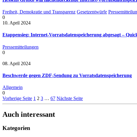
Freiheit, Demokratie und Transparenz
Gesetzentwürfe
Pressemitteilu
0
10. April 2024
Etappensieg: Internet-Vorratsdatenspeicherung abgesagt – Quic
Pressemitteilungen
0
08. April 2024
Beschwerde gegen ZDF-Sendung zu Vorratsdatenspeicherung
Allgemein
0
Vorherige Seite
1
2
3
…
67
Nächste Seite
Auch interessant
Kategorien