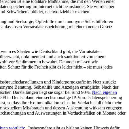
schen ist eine totalitäre Maßnahme, die mit den Werten einer
atenspeicherung im Internet nicht beanstandet. Sie würde aber
n und Schwächen abbildet, nachvollziehbar machen.
ung und Seelsorge, Opferhilfe durch anonyme Selbsthilfeforen
er anlasslosen Vorratsdatenspeicherung mit einem neuen Gesetz
wenn es Staaten wie Deutschland gibt, die Vorratsdaten
d überwacht, dokumentiert und auch sanktioniert von einem
Mal wohl vor Schlimmerem bewahrt. Dennoch müssen wir
Schutz für die Freiheit gibt es leider nicht – sie muss jedes
issbrauchsdarstellungen und Kinderpornografie im Netz zurück:
anonyme Beratung, Selbsthilfe und Anzeigen ermöglicht. Nach der
fischen Darstellungen liegt sie sogar bei rund 90%.
Nach eigenen
2009 in Deutschland eine sechsmonatige IP-Vorratsdatenspeicherung
sst, so dass ihre Kommunikation selbst im Verdachtsfall nicht mehr
, um sexuellem Missbrauch und dessen Ausbeutung wirksam entgegen
Durchsuchungen und Auswertungen in Verdachtsfällen oft Monate oder
hten wörtlich:
„Insbesondere gibt es bislang keinen Hinweis dafür,