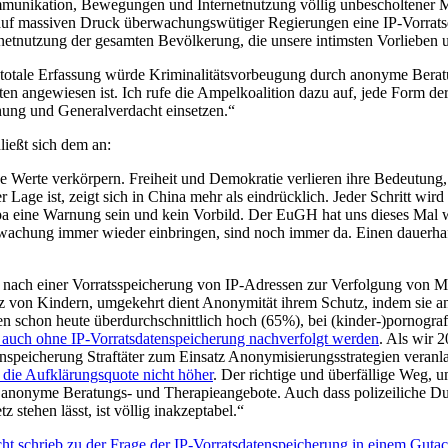
nikation, Bewegungen und Internetnutzung völlig unbescholtener Men
 auf massiven Druck überwachungswütiger Regierungen eine IP-Vorratsd
ternetnutzung der gesamten Bevölkerung, die unsere intimsten Vorliebe
o totale Erfassung würde Kriminalitätsvorbeugung durch anonyme Berat
ten angewiesen ist. Ich rufe die Ampelkoalition dazu auf, jede Form d
hung und Generalverdacht einsetzen.“
ließt sich dem an:
 Werte verkörpern. Freiheit und Demokratie verlieren ihre Bedeutung, 
Lage ist, zeigt sich in China mehr als eindrücklich. Jeder Schritt wir
Europa eine Warnung sein und kein Vorbild. Der EuGH hat uns dieses 
achung immer wieder einbringen, sind noch immer da. Einen dauerhaften 
 nach einer Vorratsspeicherung von IP-Adressen zur Verfolgung von M
utz von Kindern, umgekehrt dient Anonymität ihrem Schutz, indem sie 
kten schon heute überdurchschnittlich hoch (65%), bei (kinder-)pornogra
uch ohne IP-Vorratsdatenspeicherung nachverfolgt werden
. Als wir 
enspeicherung Straftäter zum Einsatz Anonymisierungsstrategien veranla
 die Aufklärungsquote nicht höher
. Der richtige und überfällige Weg
ie anonyme Beratungs- und Therapieangebote. Auch dass polizeiliche 
tehen lässt, ist völlig inakzeptabel.“
echt schrieb zu der Frage der IP-Vorratsdatenspeicherung in einem Gutac