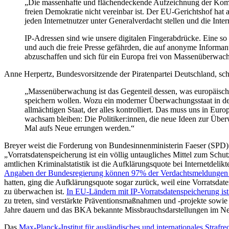
„Die massenhafte und flächendeckende Aufzeichnung der Kommu
freien Demokratie nicht vereinbar ist. Der EU-Gerichtshof hat
jeden Internetnutzer unter Generalverdacht stellen und die In
IP-Adressen sind wie unsere digitalen Fingerabdrücke. Eine s
und auch die freie Presse gefährden, die auf anonyme Informan
abzuschaffen und sich für ein Europa frei von Massenüberwac
Anne Herpertz, Bundesvorsitzende der Piratenpartei Deutschland, sch
„Massenüberwachung ist das Gegenteil dessen, was europäische
speichern wollen. Wozu ein moderner Überwachungsstaat in der 
allmächtigen Staat, der alles kontrolliert. Das muss uns in 
wachsam bleiben: Die Politiker:innen, die neue Ideen zur Überw
Mal aufs Neue errungen werden.“
Breyer weist die Forderung von Bundesinnenministerin Faeser (SPD)
„Vorratsdatenspeicherung ist ein völlig untaugliches Mittel zum Sch
amtlichen Kriminalstatistik ist die Aufklärungsquote bei Internetdeli
Angaben der Bundesregierung können 97% der Verdachtsmeldungen a
hatten, ging die Aufklärungsquote sogar zurück, weil eine Vorratsdat
zu überwachen ist.
In EU-Ländern mit IP-Vorratsdatenspeicherung ist
zu treten, sind verstärkte Präventionsmaßnahmen und -projekte sow
Jahre dauern und das BKA bekannte Missbrauchsdarstellungen im Netz s
Das
Max-Planck-Institut für ausländisches und internationales Strafr