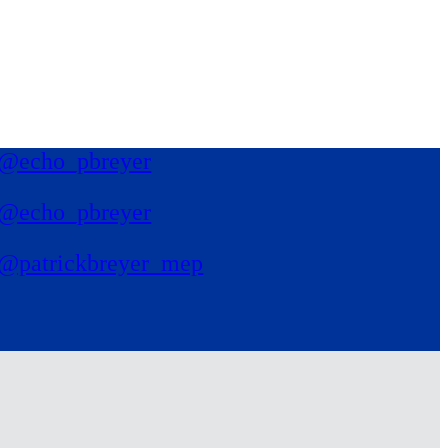
@echo_pbreyer
@echo_pbreyer
@patrickbreyer_mep