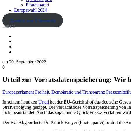
Piratenpartei
Europawahl 2024
Zurück zur Übersicht
Teilen:
am
20. September 2022
0
Urteil zur Vorratsdatenspeicherung: Wir
Europaparlament
Freiheit, Demokratie und Transparenz
Pressemittei
In seinem heutigen
Urteil
hat der EU-Gerichtshof das deutsche Gesetz
Strafverfolgung gekippt. Die verdachtslose Vorratsspeicherung von In
nicht beanstandet. Auch das sogenannte Quick Freeze-Verfahren wird 
Der EU-Abgeordnete Dr. Patrick Breyer (Piratenpartei) fordert die A