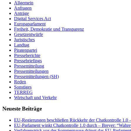
Allgemein
Anfragen
Anträge
Digital Services Act
Europaparlament
Freiheit, Demokratie und Transparenz
Gesetzentwürfe
Juristisches
Landtag
Piratenpartei
Presseberichte
Pressebriefings
Pressemitteilung
Pressemitteilungen
Pressemitteilungen (SH)
Reden
Sonstiges
TERREG
Wirtschaft und Verkehr
Neueste Beiträge
EU-Regierungen beschließen Rückkehr der Chatkontrolle 1.0 – 
EU-Parlament winkt Chatkontrolle 1.0 durch – Breyer: “Wahrer
Verfahrenstrick vor der Sommerpause drängt das EU-Parlament 