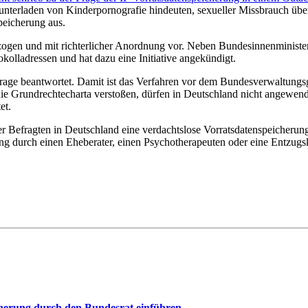
runterladen von Kinderpornografie hindeuten, sexueller Missbrauch übe
peicherung aus.
bezogen und mit richterlicher Anordnung vor. Neben Bundesinnenminist
kolladressen und hat dazu eine Initiative angekündigt.
age beantwortet. Damit ist das Verfahren vor dem Bundesverwaltungsger
 die Grundrechtecharta verstoßen, dürfen in Deutschland nicht angewen
et.
r Befragten in Deutschland eine verdachtslose Vorratsdatenspeicheru
ng durch einen Eheberater, einen Psychotherapeuten oder eine Entzugs
cherung durch den Bundesrat einführen