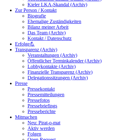
Kieler LKA-Skandal (Archiv)
Zur Person / Kontakt
Biografie
Ehemalige Zuständigkeiten
Bilanz meiner Arbeit
Das Team (Archiv)
Kontakt / Datenschutz
Erfolge💪
Transparenz (Archiv)
Veranstaltungen (Archiv)
Öffentlicher Terminkalender (Archiv)
Lobbykontakte (Archiv)
Finanzielle Transparenz (Archiv)
Delegationssitzungen (Archiv)
Presse
Pressekontakt
Pressemitteilungen
Pressefotos
Pressebriefings
Presseberichte
Mitmachen
Neu: Pirat-o-mat
Aktiv werden
Folgen
Open Request