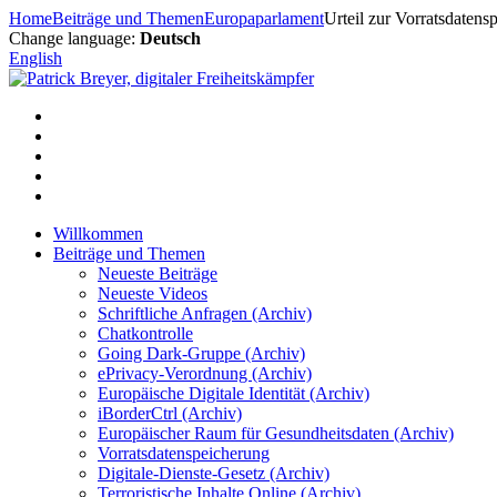
Zum
Home
Beiträge und Themen
Europaparlament
Urteil zur Vorratsdaten
Inhalt
Change language:
Deutsch
springen
English
Willkommen
Beiträge und Themen
Neueste Beiträge
Neueste Videos
Schriftliche Anfragen (Archiv)
Chatkontrolle
Going Dark-Gruppe (Archiv)
ePrivacy-Verordnung (Archiv)
Europäische Digitale Identität (Archiv)
iBorderCtrl (Archiv)
Europäischer Raum für Gesundheitsdaten (Archiv)
Vorratsdatenspeicherung
Digitale-Dienste-Gesetz (Archiv)
Terroristische Inhalte Online (Archiv)