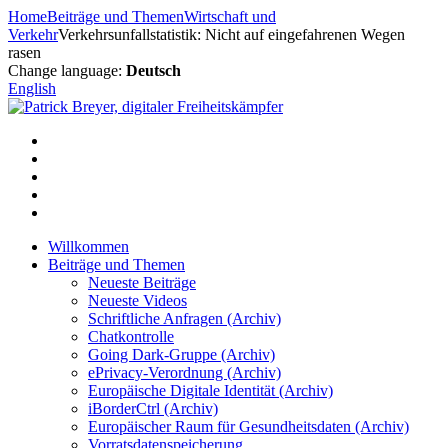
Zum
Home
Beiträge und Themen
Wirtschaft und
Inhalt
Verkehr
Verkehrsunfallstatistik: Nicht auf eingefahrenen Wegen
springen
rasen
Change language:
Deutsch
English
Willkommen
Beiträge und Themen
Neueste Beiträge
Neueste Videos
Schriftliche Anfragen (Archiv)
Chatkontrolle
Going Dark-Gruppe (Archiv)
ePrivacy-Verordnung (Archiv)
Europäische Digitale Identität (Archiv)
iBorderCtrl (Archiv)
Europäischer Raum für Gesundheitsdaten (Archiv)
Vorratsdatenspeicherung