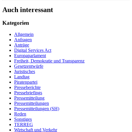
Auch interessant
Kategorien
Allgemein
Anfragen
Anträge
Digital Services Act
Europaparlament
Freiheit, Demokratie und Transparenz
Gesetzentwürfe
Juristisches
Landtag
Piratenpartei
Presseberichte
Pressebriefings
Pressemitteilung
Pressemitteilungen
Pressemitteilungen (SH)
Reden
Sonstiges
TERREG
Wirtschaft und Verkehr