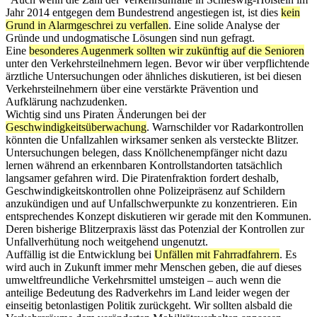
Jahr 2014 entgegen dem Bundestrend angestiegen ist, ist dies
kein
Grund in Alarmgeschrei zu verfallen
. Eine solide Analyse der
Gründe und undogmatische Lösungen sind nun gefragt.
Eine
besonderes Augenmerk sollten wir zukünftig auf die Senioren
unter den Verkehrsteilnehmern legen. Bevor wir über verpflichtende
ärztliche Untersuchungen oder ähnliches diskutieren, ist bei diesen
Verkehrsteilnehmern über eine verstärkte Prävention und
Aufklärung nachzudenken.
Wichtig sind uns Piraten Änderungen bei der
Geschwindigkeitsüberwachung
. Warnschilder vor Radarkontrollen
könnten die Unfallzahlen wirksamer senken als versteckte Blitzer.
Untersuchungen belegen, dass Knöllchenempfänger nicht dazu
lernen während an erkennbaren Kontrollstandorten tatsächlich
langsamer gefahren wird. Die Piratenfraktion fordert deshalb,
Geschwindigkeitskontrollen ohne Polizeipräsenz auf Schildern
anzukündigen und auf Unfallschwerpunkte zu konzentrieren. Ein
entsprechendes Konzept diskutieren wir gerade mit den Kommunen.
Deren bisherige Blitzerpraxis lässt das Potenzial der Kontrollen zur
Unfallverhütung noch weitgehend ungenutzt.
Auffällig ist die Entwicklung bei
Unfällen mit Fahrradfahrern
. Es
wird auch in Zukunft immer mehr Menschen geben, die auf dieses
umweltfreundliche Verkehrsmittel umsteigen – auch wenn die
anteilige Bedeutung des Radverkehrs im Land leider wegen der
einseitig betonlastigen Politik zurückgeht. Wir sollten alsbald die