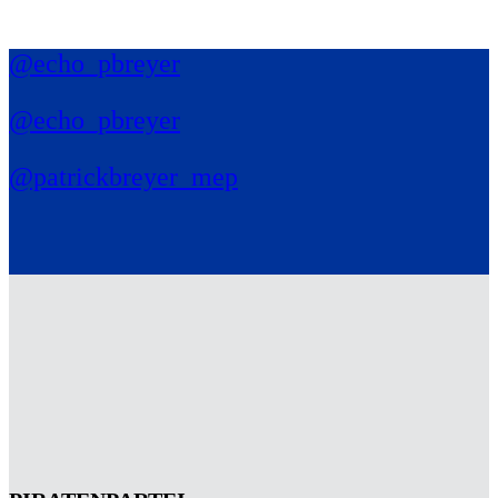
@echo_pbreyer
@echo_pbreyer
@patrickbreyer_mep