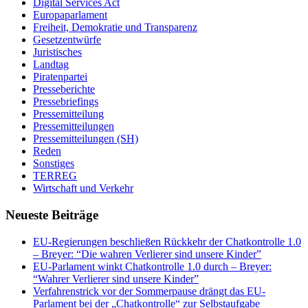
Digital Services Act
Europaparlament
Freiheit, Demokratie und Transparenz
Gesetzentwürfe
Juristisches
Landtag
Piratenpartei
Presseberichte
Pressebriefings
Pressemitteilung
Pressemitteilungen
Pressemitteilungen (SH)
Reden
Sonstiges
TERREG
Wirtschaft und Verkehr
Neueste Beiträge
EU-Regierungen beschließen Rückkehr der Chatkontrolle 1.0
– Breyer: “Die wahren Verlierer sind unsere Kinder”
EU-Parlament winkt Chatkontrolle 1.0 durch – Breyer:
“Wahrer Verlierer sind unsere Kinder”
Verfahrenstrick vor der Sommerpause drängt das EU-
Parlament bei der „Chatkontrolle“ zur Selbstaufgabe