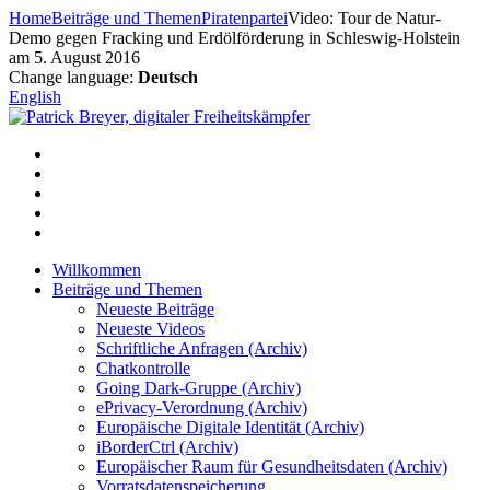
Zum
Home
Beiträge und Themen
Piratenpartei
Video: Tour de Natur-
Inhalt
Demo gegen Fracking und Erdölförderung in Schleswig-Holstein
springen
am 5. August 2016
Change language:
Deutsch
English
Willkommen
Beiträge und Themen
Neueste Beiträge
Neueste Videos
Schriftliche Anfragen (Archiv)
Chatkontrolle
Going Dark-Gruppe (Archiv)
ePrivacy-Verordnung (Archiv)
Europäische Digitale Identität (Archiv)
iBorderCtrl (Archiv)
Europäischer Raum für Gesundheitsdaten (Archiv)
Vorratsdatenspeicherung