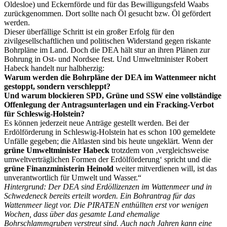
Oldesloe) und Eckernförde und für das Bewilligungsfeld Waabs
zurückgenommen. Dort sollte nach Öl gesucht bzw. Öl gefördert
werden.
Dieser überfällige Schritt ist ein großer Erfolg für den
zivilgesellschaftlichen und politischen Widerstand gegen riskante
Bohrpläne im Land. Doch die DEA hält stur an ihren Plänen zur
Bohrung in Ost- und Nordsee fest. Und Umweltminister Robert
Habeck handelt nur halbherzig:
Warum werden die Bohrpläne der DEA im Wattenmeer nicht
gestoppt, sondern verschleppt?
Und warum blockieren SPD, Grüne und SSW eine vollständige
Offenlegung der Antragsunterlagen und ein Fracking-Verbot
für Schleswig-Holstein?
Es können jederzeit neue Anträge gestellt werden. Bei der
Erdölförderung in Schleswig-Holstein hat es schon 100 gemeldete
Unfälle gegeben; die Altlasten sind bis heute ungeklärt. Wenn der
grüne Umweltminister Habeck
trotzdem von ‚vergleichsweise
umweltverträglichen Formen der Erdölförderung‘ spricht und die
grüne Finanzministerin Heinold
weiter mitverdienen will, ist das
unverantwortlich für Umwelt und Wasser.“
Hintergrund: Der DEA sind Erdöllizenzen im Wattenmeer und in
Schwedeneck bereits erteilt worden. Ein Bohrantrag für das
Wattenmeer liegt vor. Die PIRATEN enthüllten erst vor wenigen
Wochen, dass über das gesamte Land ehemalige
Bohrschlammgruben verstreut sind. Auch nach Jahren kann eine