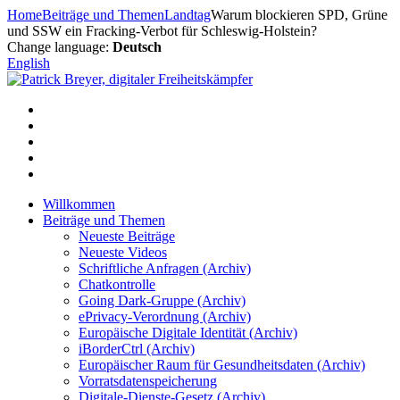
Zum
Home
Beiträge und Themen
Landtag
Warum blockieren SPD, Grüne
Inhalt
und SSW ein Fracking-Verbot für Schleswig-Holstein?
springen
Change language:
Deutsch
English
Willkommen
Beiträge und Themen
Neueste Beiträge
Neueste Videos
Schriftliche Anfragen (Archiv)
Chatkontrolle
Going Dark-Gruppe (Archiv)
ePrivacy-Verordnung (Archiv)
Europäische Digitale Identität (Archiv)
iBorderCtrl (Archiv)
Europäischer Raum für Gesundheitsdaten (Archiv)
Vorratsdatenspeicherung
Digitale-Dienste-Gesetz (Archiv)