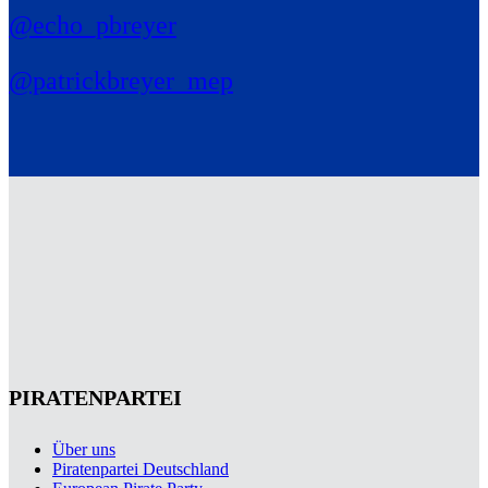
@echo_pbreyer
@patrickbreyer_mep
PIRATENPARTEI
Über uns
Piratenpartei Deutschland