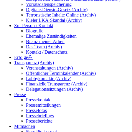
Vorratsdatenspeicherung
Digitale-Dienste-Gesetz (Archiv)
Terroristische Inhalte Online (Archiv)
Kieler LKA-Skandal (Archiv)
Zur Person / Kontakt
Biografie
Ehemalige Zuständigkeiten
Bilanz meiner Arbeit
Das Team (Archiv)
Kontakt / Datenschutz
Erfolge💪
Transparenz (Archiv)
Veranstaltungen (Archiv)
Öffentlicher Terminkalender (Archiv)
Lobbykontakte (Archiv)
Finanzielle Transparenz (Archiv)
Delegationssitzungen (Archiv)
Presse
Pressekontakt
Pressemitteilungen
Pressefotos
Pressebriefings
Presseberichte
Mitmachen
Neu: Pirat-o-mat