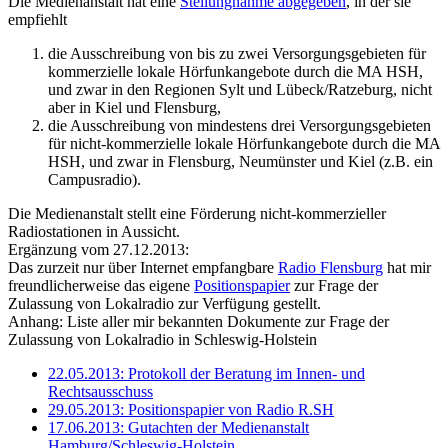
Die Medienanstalt hat eine
Stellungnahme abgegeben
, in der sie
empfiehlt
die Ausschreibung von bis zu zwei Versorgungsgebieten für
kommerzielle lokale Hörfunkangebote durch die MA HSH,
und zwar in den Regionen Sylt und Lübeck/Ratzeburg, nicht
aber in Kiel und Flensburg,
die Ausschreibung von mindestens drei Versorgungsgebieten
für nicht-kommerzielle lokale Hörfunkangebote durch die MA
HSH, und zwar in Flensburg, Neumünster und Kiel (z.B. ein
Campusradio).
Die Medienanstalt stellt eine Förderung nicht-kommerzieller
Radiostationen in Aussicht.
Ergänzung vom 27.12.2013:
Das zurzeit nur über Internet empfangbare
Radio Flensburg
hat mir
freundlicherweise das eigene
Positionspapier
zur Frage der
Zulassung von Lokalradio zur Verfügung gestellt.
Anhang: Liste aller mir bekannten Dokumente zur Frage der
Zulassung von Lokalradio in Schleswig-Holstein
22.05.2013: Protokoll der Beratung im Innen- und
Rechtsausschuss
29.05.2013: Positionspapier von Radio R.SH
17.06.2013: Gutachten der Medienanstalt
Hamburg/Schleswig-Holstein