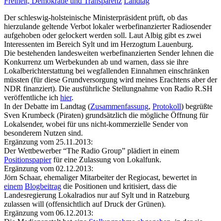
Freiheit, Demokratie und Transparenz
Landtag
Der schleswig-holsteinische Ministerpräsident prüft, ob das
hierzulande geltende Verbot lokaler werbefinanzierter Radiosender
aufgehoben oder gelockert werden soll. Laut Albig gibt es zwei
Interessenten im Bereich Sylt und im Herzogtum Lauenburg.
Die bestehenden landesweiten werbefinanzierten Sender lehnen die
Konkurrenz um Werbekunden ab und warnen, dass sie ihre
Lokalberichterstattung bei wegfallenden Einnahmen einschränken
müssten (für diese Grundversorgung wird meines Erachtens aber der
NDR finanziert). Die ausführliche Stellungnahme von Radio R.SH
veröffentliche ich
hier
.
In der Debatte im Landtag (
Zusammenfassung
,
Protokoll
) begrüßte
Sven Krumbeck (Piraten) grundsätzlich die mögliche Öffnung für
Lokalsender, wobei für uns nicht-kommerzielle Sender von
besonderem Nutzen sind.
Ergänzung vom 25.11.2013:
Der Wettbewerber “The Radio Group” plädiert in einem
Positionspapier
für eine Zulassung von Lokalfunk.
Ergänzung vom 02.12.2013:
Jörn Schaar, ehemaliger Mitarbeiter der Regiocast, bewertet in
einem
Blogbeitrag
die Positionen und kritisiert, dass die
Landesregierung Lokalradios nur auf Sylt und in Ratzeburg
zulassen will (offensichtlich auf Druck der Grünen).
Ergänzung vom 06.12.2013: