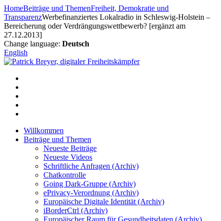
Zum
Home
Beiträge und Themen
Freiheit, Demokratie und
Inhalt
Transparenz
Werbefinanziertes Lokalradio in Schleswig-Holstein –
springen
Bereicherung oder Verdrängungswettbewerb? [ergänzt am
27.12.2013]
Change language:
Deutsch
English
Willkommen
Beiträge und Themen
Neueste Beiträge
Neueste Videos
Schriftliche Anfragen (Archiv)
Chatkontrolle
Going Dark-Gruppe (Archiv)
ePrivacy-Verordnung (Archiv)
Europäische Digitale Identität (Archiv)
iBorderCtrl (Archiv)
Europäischer Raum für Gesundheitsdaten (Archiv)