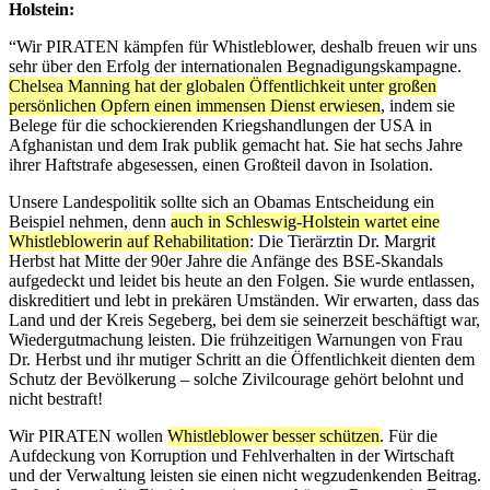
Holstein:
“Wir PIRATEN kämpfen für Whistleblower, deshalb freuen wir uns
sehr über den Erfolg der internationalen Begnadigungskampagne.
Chelsea Manning hat der globalen Öffentlichkeit unter großen
persönlichen Opfern einen immensen Dienst erwiesen
, indem sie
Belege für die schockierenden Kriegshandlungen der USA in
Afghanistan und dem Irak publik gemacht hat. Sie hat sechs Jahre
ihrer Haftstrafe abgesessen, einen Großteil davon in Isolation.
Unsere Landespolitik sollte sich an Obamas Entscheidung ein
Beispiel nehmen, denn
auch in Schleswig-Holstein wartet eine
Whistleblowerin auf Rehabilitation
: Die Tierärztin Dr. Margrit
Herbst hat Mitte der 90er Jahre die Anfänge des BSE-Skandals
aufgedeckt und leidet bis heute an den Folgen. Sie wurde entlassen,
diskreditiert und lebt in prekären Umständen. Wir erwarten, dass das
Land und der Kreis Segeberg, bei dem sie seinerzeit beschäftigt war,
Wiedergutmachung leisten. Die frühzeitigen Warnungen von Frau
Dr. Herbst und ihr mutiger Schritt an die Öffentlichkeit dienten dem
Schutz der Bevölkerung – solche Zivilcourage gehört belohnt und
nicht bestraft!
Wir PIRATEN wollen
Whistleblower besser schützen
. Für die
Aufdeckung von Korruption und Fehlverhalten in der Wirtschaft
und der Verwaltung leisten sie einen nicht wegzudenkenden Beitrag.