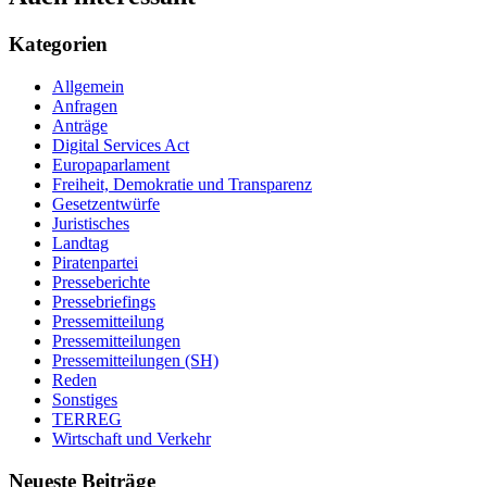
Kategorien
Allgemein
Anfragen
Anträge
Digital Services Act
Europaparlament
Freiheit, Demokratie und Transparenz
Gesetzentwürfe
Juristisches
Landtag
Piratenpartei
Presseberichte
Pressebriefings
Pressemitteilung
Pressemitteilungen
Pressemitteilungen (SH)
Reden
Sonstiges
TERREG
Wirtschaft und Verkehr
Neueste Beiträge