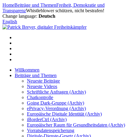
Zum
Home
Beiträge und Themen
Freiheit, Demokratie und
Inhalt
Transparenz
Whistleblower schützen, nicht bestrafen!
springen
Change language:
Deutsch
English
Willkommen
Beiträge und Themen
Neueste Beiträge
Neueste Videos
Schriftliche Anfragen (Archiv)
Chatkontrolle
Going Dark-Gruppe (Archiv)
ePrivacy-Verordnung (Archiv)
Europäische Digitale Identität (Archiv)
iBorderCtrl (Archiv)
Europäischer Raum für Gesundheitsdaten (Archiv)
Vorratsdatenspeicherung
Digitale-Dienste-Gesetz (Archiv)