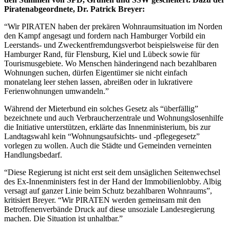
Piratenabgeordnete, Dr. Patrick Breyer:
“Wir PIRATEN haben der prekären Wohnraumsituation im Norden
den Kampf angesagt und fordern nach Hamburger Vorbild ein
Leerstands- und Zweckentfremdungsverbot beispielsweise für den
Hamburger Rand, für Flensburg, Kiel und Lübeck sowie für
Tourismusgebiete. Wo Menschen händeringend nach bezahlbaren
Wohnungen suchen, dürfen Eigentümer sie nicht einfach
monatelang leer stehen lassen, abreißen oder in lukrativere
Ferienwohnungen umwandeln.”
Während der Mieterbund ein solches Gesetz als “überfällig”
bezeichnete und auch Verbraucherzentrale und Wohnungslosenhilfe
die Initiative unterstützen, erklärte das Innenministerium, bis zur
Landtagswahl kein “Wohnungsaufsichts- und -pflegegesetz”
vorlegen zu wollen. Auch die Städte und Gemeinden verneinten
Handlungsbedarf.
“Diese Regierung ist nicht erst seit dem unsäglichen Seitenwechsel
des Ex-Innenministers fest in der Hand der Immobilienlobby. Albig
versagt auf ganzer Linie beim Schutz bezahlbaren Wohnraums”,
kritisiert Breyer. “Wir PIRATEN werden gemeinsam mit den
Betroffenenverbände Druck auf diese unsoziale Landesregierung
machen. Die Situation ist unhaltbar.”