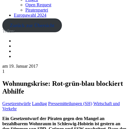
Open Request
Piratenpartei
Europawahl 2024
Zurück zur Übersicht
Teilen:
am
19. Januar 2017
1
Wohnungskrise: Rot-grün-blau blockiert
Abhilfe
Gesetzentwürfe
Landtag
Pressemitteilungen (SH)
Wirtschaft und
Verkehr
Ein Gesetzentwurf der Piraten gegen den Mangel an
bezahlbarem Wohnraum in Schleswig-Holstein ist gestern an
den Stimmen von SPD, Grünen und SSW gescheitert. Dazu der