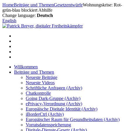
Zum
Home
Beiträge und Themen
Gesetzentwürfe
Wohnungskrise: Rot-
Inhalt
grün-blau blockiert Abhilfe
springen
Change language:
Deutsch
English
Willkommen
Beiträge und Themen
Neueste Beiträge
Neueste Videos
Schriftliche Anfragen (Archiv)
Chatkontrolle
Going Dark-Gruppe (Archiv)
ePrivacy-Verordnung (Archiv)
Europäische Digitale Identität (Archiv)
iBorderCtrl (Archiv)
Europäischer Raum für Gesundheitsdaten (Archiv)
Vorratsdatenspeicherung
Digitale-Dienste-Gesetz (Archiv)