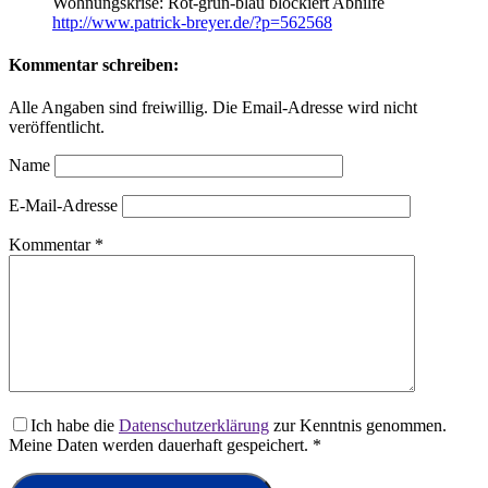
Wohnungskrise: Rot-grün-blau blockiert Abhilfe
http://www.patrick-breyer.de/?p=562568
Kommentar schreiben:
Alle Angaben sind freiwillig. Die Email-Adresse wird nicht
veröffentlicht.
Name
E-Mail-Adresse
Kommentar
*
Ich habe die
Datenschutzerklärung
zur Kenntnis genommen.
Meine Daten werden dauerhaft gespeichert.
*