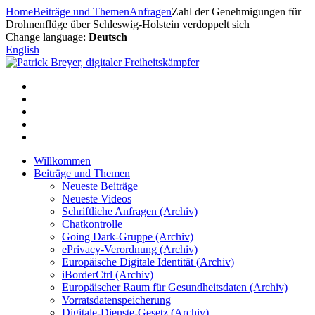
Zum
Home
Beiträge und Themen
Anfragen
Zahl der Genehmigungen für
Inhalt
Drohnenflüge über Schleswig-Holstein verdoppelt sich
springen
Change language:
Deutsch
English
Willkommen
Beiträge und Themen
Neueste Beiträge
Neueste Videos
Schriftliche Anfragen (Archiv)
Chatkontrolle
Going Dark-Gruppe (Archiv)
ePrivacy-Verordnung (Archiv)
Europäische Digitale Identität (Archiv)
iBorderCtrl (Archiv)
Europäischer Raum für Gesundheitsdaten (Archiv)
Vorratsdatenspeicherung
Digitale-Dienste-Gesetz (Archiv)