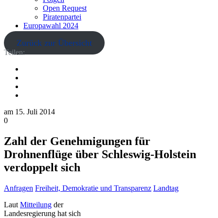
Open Request
Piratenpartei
Europawahl 2024
Zurück zur Übersicht
Teilen:
am
15. Juli 2014
0
Zahl der Genehmigungen für
Drohnenflüge über Schleswig-Holstein
verdoppelt sich
Anfragen
Freiheit, Demokratie und Transparenz
Landtag
Laut
Mitteilung
der
Landesregierung hat sich