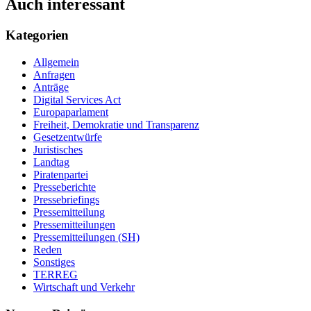
Auch interessant
Kategorien
Allgemein
Anfragen
Anträge
Digital Services Act
Europaparlament
Freiheit, Demokratie und Transparenz
Gesetzentwürfe
Juristisches
Landtag
Piratenpartei
Presseberichte
Pressebriefings
Pressemitteilung
Pressemitteilungen
Pressemitteilungen (SH)
Reden
Sonstiges
TERREG
Wirtschaft und Verkehr