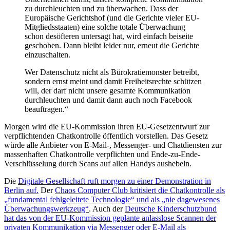
zu durchleuchten und zu überwachen. Dass der
Europäische Gerichtshof (und die Gerichte vieler EU-
Mitgliedsstaaten) eine solche totale Überwachung
schon desöfteren untersagt hat, wird einfach beiseite
geschoben. Dann bleibt leider nur, erneut die Gerichte
einzuschalten.
Wer Datenschutz nicht als Bürokratiemonster betreibt,
sondern ernst meint und damit Freiheitsrechte schützen
will, der darf nicht unsere gesamte Kommunikation
durchleuchten und damit dann auch noch Facebook
beauftragen.“
Morgen wird die EU-Kommission ihren EU-Gesetzentwurf zur
verpflichtenden Chatkontrolle öffentlich vorstellen. Das Gesetz
würde alle Anbieter von E-Mail-, Messenger- und Chatdiensten zur
massenhaften Chatkontrolle verpflichten und Ende-zu-Ende-
Verschlüsselung durch Scans auf allen Handys aushebeln.
Die
Digitale Gesellschaft ruft morgen zu einer Demonstration in
Berlin auf.
Der
Chaos Computer Club kritisiert die Chatkontrolle als
„fundamental fehlgeleitete Technologie“ und als „nie dagewesenes
Überwachungswerkzeug“
. Auch der
Deutsche Kinderschutzbund
hat das von der EU-Kommission geplante anlasslose Scannen der
privaten Kommunikation via Messenger oder E-Mail als