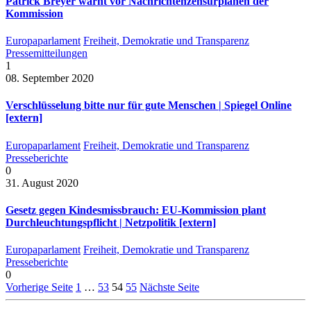
Patrick Breyer warnt vor Nachrichtenzensurplänen der
Kommission
Europaparlament
Freiheit, Demokratie und Transparenz
Pressemitteilungen
1
08. September 2020
Verschlüsselung bitte nur für gute Menschen | Spiegel Online
[extern]
Europaparlament
Freiheit, Demokratie und Transparenz
Presseberichte
0
31. August 2020
Gesetz gegen Kindesmissbrauch: EU-Kommission plant
Durchleuchtungspflicht | Netzpolitik [extern]
Europaparlament
Freiheit, Demokratie und Transparenz
Presseberichte
0
Vorherige Seite
1
…
53
54
55
Nächste Seite