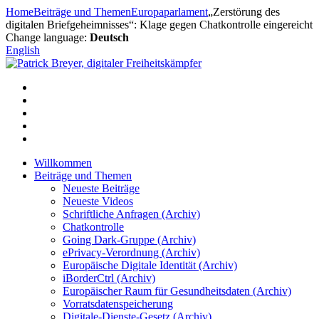
Zum
Home
Beiträge und Themen
Europaparlament
„Zerstörung des
Inhalt
digitalen Briefgeheimnisses“: Klage gegen Chatkontrolle eingereicht
springen
Change language:
Deutsch
English
Willkommen
Beiträge und Themen
Neueste Beiträge
Neueste Videos
Schriftliche Anfragen (Archiv)
Chatkontrolle
Going Dark-Gruppe (Archiv)
ePrivacy-Verordnung (Archiv)
Europäische Digitale Identität (Archiv)
iBorderCtrl (Archiv)
Europäischer Raum für Gesundheitsdaten (Archiv)
Vorratsdatenspeicherung
Digitale-Dienste-Gesetz (Archiv)