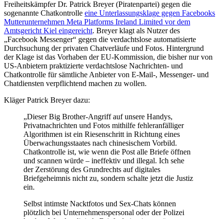
Freiheitskämpfer Dr. Patrick Breyer (Piratenpartei) gegen die
sogenannte Chatkontrolle
eine Unterlassungsklage gegen Facebooks
Mutterunternehmen Meta Platforms Ireland Limited vor dem
Amtsgericht Kiel eingereicht
. Breyer klagt als Nutzer des
„Facebook Messenger“ gegen die verdachtslose automatisierte
Durchsuchung der privaten Chatverläufe und Fotos. Hintergrund
der Klage ist das Vorhaben der EU-Kommission, die bisher nur von
US-Anbietern praktizierte verdachtslose Nachrichten- und
Chatkontrolle für sämtliche Anbieter von E-Mail-, Messenger- und
Chatdiensten verpflichtend machen zu wollen.
Kläger Patrick Breyer dazu:
„Dieser Big Brother-Angriff auf unsere Handys,
Privatnachrichten und Fotos mithilfe fehleranfälliger
Algorithmen ist ein Riesenschritt in Richtung eines
Überwachungsstaates nach chinesischem Vorbild.
Chatkontrolle ist, wie wenn die Post alle Briefe öffnen
und scannen würde – ineffektiv und illegal. Ich sehe
der Zerstörung des Grundrechts auf digitales
Briefgeheimnis nicht zu, sondern schalte jetzt die Justiz
ein.
Selbst intimste Nacktfotos und Sex-Chats können
plötzlich bei Unternehmenspersonal oder der Polizei