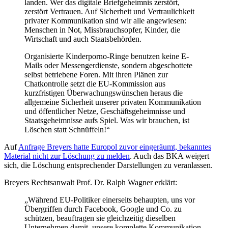
landen. Wer das digitale Briefgeheimnis zerstört,
zerstört Vertrauen. Auf Sicherheit und Vertraulichkeit
privater Kommunikation sind wir alle angewiesen:
Menschen in Not, Missbrauchsopfer, Kinder, die
Wirtschaft und auch Staatsbehörden.
Organisierte Kinderporno-Ringe benutzen keine E-
Mails oder Messengerdienste, sondern abgeschottete
selbst betriebene Foren. Mit ihren Plänen zur
Chatkontrolle setzt die EU-Kommission aus
kurzfristigen Überwachungswünschen heraus die
allgemeine Sicherheit unserer privaten Kommunikation
und öffentlicher Netze, Geschäftsgeheimnisse und
Staatsgeheimnisse aufs Spiel. Was wir brauchen, ist
Löschen statt Schnüffeln!“
Auf
Anfrage Breyers hatte Europol zuvor eingeräumt, bekanntes
Material nicht zur Löschung zu melden
. Auch das BKA weigert
sich, die Löschung entsprechender Darstellungen zu veranlassen.
Breyers Rechtsanwalt Prof. Dr. Ralph Wagner erklärt:
„Während EU-Politiker einerseits behaupten, uns vor
Übergriffen durch Facebook, Google und Co. zu
schützen, beauftragen sie gleichzeitig dieselben
Unternehmen damit, unsere komplette Kommunikation