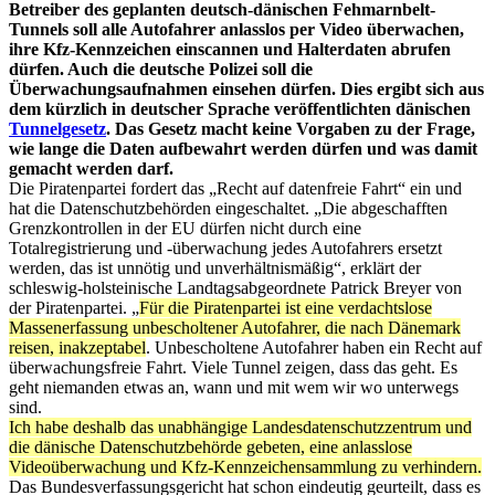
Betreiber des geplanten deutsch-dänischen Fehmarnbelt-
Tunnels soll alle Autofahrer anlasslos per Video überwachen,
ihre Kfz-Kennzeichen einscannen und Halterdaten abrufen
dürfen. Auch die deutsche Polizei soll die
Überwachungsaufnahmen einsehen dürfen. Dies ergibt sich aus
dem kürzlich in deutscher Sprache veröffentlichten dänischen
Tunnelgesetz
. Das Gesetz macht keine Vorgaben zu der Frage,
wie lange die Daten aufbewahrt werden dürfen und was damit
gemacht werden darf.
Die Piratenpartei fordert das „Recht auf datenfreie Fahrt“ ein und
hat die Datenschutzbehörden eingeschaltet. „Die abgeschafften
Grenzkontrollen in der EU dürfen nicht durch eine
Totalregistrierung und -überwachung jedes Autofahrers ersetzt
werden, das ist unnötig und unverhältnismäßig“, erklärt der
schleswig-holsteinische Landtagsabgeordnete Patrick Breyer von
der Piratenpartei. „
Für die Piratenpartei ist eine verdachtslose
Massenerfassung unbescholtener Autofahrer, die nach Dänemark
reisen, inakzeptabel
. Unbescholtene Autofahrer haben ein Recht auf
überwachungsfreie Fahrt. Viele Tunnel zeigen, dass das geht. Es
geht niemanden etwas an, wann und mit wem wir wo unterwegs
sind.
Ich habe deshalb das unabhängige Landesdatenschutzzentrum und
die dänische Datenschutzbehörde gebeten, eine anlasslose
Videoüberwachung und Kfz-Kennzeichensammlung zu verhindern.
Das Bundesverfassungsgericht hat schon eindeutig geurteilt, dass es