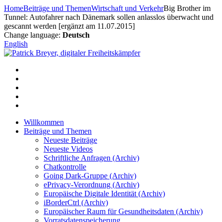
Zum
Home
Beiträge und Themen
Wirtschaft und Verkehr
Big Brother im
Inhalt
Tunnel: Autofahrer nach Dänemark sollen anlasslos überwacht und
springen
gescannt werden [ergänzt am 11.07.2015]
Change language:
Deutsch
English
Willkommen
Beiträge und Themen
Neueste Beiträge
Neueste Videos
Schriftliche Anfragen (Archiv)
Chatkontrolle
Going Dark-Gruppe (Archiv)
ePrivacy-Verordnung (Archiv)
Europäische Digitale Identität (Archiv)
iBorderCtrl (Archiv)
Europäischer Raum für Gesundheitsdaten (Archiv)
Vorratsdatenspeicherung