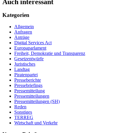
Auch interessant
Kategorien
Allgemein
Anfragen
Anträge
Digital Services Act
Europaparlament
Freiheit, Demokratie und Transparenz
Gesetzentwürfe
Juristisches
Landtag
Piratenpartei
Presseberichte
Pressebriefings
Pressemitteilung
Pressemitteilungen
Pressemitteilungen (SH)
Reden
Sonstiges
TERREG
Wirtschaft und Verkehr