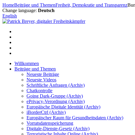
Zum
Home
Beiträge und Themen
Freiheit, Demokratie und Transparenz
Bun
Inhalt
Change language:
Deutsch
springen
English
Willkommen
Beiträge und Themen
Neueste Beiträge
Neueste Videos
Schriftliche Anfragen (Archiv)
Chatkontrolle
Going Dark-Gruppe (Archiv)
ePrivacy-Verordnung (Archiv)
Europäische Digitale Identität (Archiv)
iBorderCtrl (Archiv)
Europäischer Raum für Gesundheitsdaten (Archiv)
Vorratsdatenspeicherung
Digitale-Dienste-Gesetz (Archiv)
Terroristische Inhalte Online (Archiv)