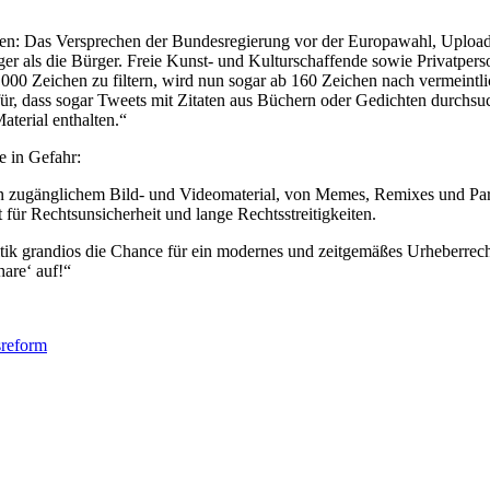
chen: Das Versprechen der Bundesregierung vor der Europawahl, Upload
iger als die Bürger. Freie Kunst- und Kulturschaffende sowie Privatp
0.000 Zeichen zu filtern, wird nun sogar ab 160 Zeichen nach vermeint
afür, dass sogar Tweets mit Zitaten aus Büchern oder Gedichten durch
terial enthalten.“
e in Gefahr:
n zugänglichem Bild- und Videomaterial, von Memes, Remixes und Parod
 für Rechtsunsicherheit und lange Rechtsstreitigkeiten.
itik grandios die Chance für ein modernes und zeitgemäßes Urheberrec
are‘ auf!“
sreform