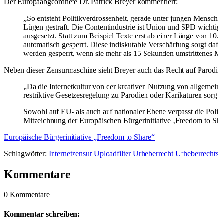
Der Europaabgeordnete Dr. Patrick Breyer kommentiert:
„So entsteht Politikverdrossenheit, gerade unter jungen Mens
Lügen gestraft. Die Contentindustrie ist Union und SPD wicht
ausgesetzt. Statt zum Beispiel Texte erst ab einer Länge von 1
automatisch gesperrt. Diese indiskutable Verschärfung sorgt d
werden gesperrt, wenn sie mehr als 15 Sekunden umstrittenes Ma
Neben dieser Zensurmaschine sieht Breyer auch das Recht auf Parodi
„Da die Internetkultur von der kreativen Nutzung von allgemei
restriktive Gesetzesregelung zu Parodien oder Karikaturen sorgt
Sowohl auf EU- als auch auf nationaler Ebene verpasst die Pol
Mitzeichnung der Europäischen Bürgerinitiative ‚Freedom to Sh
Europäische Bürgerinitiative „Freedom to Share“
Schlagwörter:
Internetzensur
Uploadfilter
Urheberrecht
Urheberrecht
Kommentare
0 Kommentare
Kommentar schreiben: