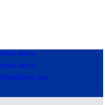
@echo_pbreyer
@echo_pbreyer
@patrickbreyer_mep