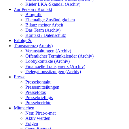
Kieler LKA-Skandal (Archiv)
Zur Person / Kontakt
Biografie
Ehemalige Zuständigkeiten
Bilanz meiner Arbeit
Das Team (Archiv)
Kontakt / Datenschutz
Erfolge💪
Transparenz (Archiv)
Veranstaltungen (Archiv)
Öffentlicher Terminkalender (Archiv)
Lobbykontakte (Archiv)
Finanzielle Transparenz (Archiv)
Delegationssitzungen (Archiv)
Presse
Pressekontakt
Pressemitteilungen
Pressefotos
Pressebriefings
Presseberichte
Mitmachen
Neu: Pirat-o-mat
Aktiv werden
Folgen
Open Request