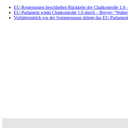
EU-Regierungen beschließen Rückkehr der Chatkontrolle 1.0 – 
EU-Parlament winkt Chatkontrolle 1.0 durch – Breyer: “Wahrer
Verfahrenstrick vor der Sommerpause drängt das EU-Parlament 