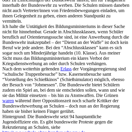
innerhalb der Bundeswehr zu werben. Die Schulen müssen daneben
nicht auch Vertreter/innen von Friedensbewegungen einladen, um
ihnen Gelegenheit zu geben, einen anderen Standpunkt zu
vermitteln.
Ich halte die Untätigkeit des Bildungsministeriums in dieser Sache
nicht für hinnehmbar. Gerade in Abschlussklassen, wenn Schüler
beruflich auf Orientierungssuche sind, ist eine Anwerbung durch die
Bundeswehr inakzeptabel – der “Dienst an der Waffe” ist doch kein
Beruf wie jede andere. Bei den “Abschlussklassen” kann es sich
sogar noch um Minderjährige handeln (10. Klasse). Aus meiner
Sicht muss das Bildungsministerium ein klares Verbot der
Kriegsdienstwerbung an oder durch Schulen verhängen.
Nach dem weiterhin geltenden
Erlass
der Vorgängerregierung sind
“schulische Truppenbesuche” bzw. Kasernenbesuche samt
“Vorstellung des Schießkinos” (Schießsimulator) möglich, ebenso
der Besuch von “Jobmessen”. Die Bundeswehr bietet Schülern
zudem ein Spiel an, bei dem sie entscheiden sollen, wann und wie
sie das Militär einsetzen – bis hin zu Atomwaffen. Die Grünen
waren
während ihrer Oppositionszeit noch scharfe Kritiker der
Bundeswehrwerbung an Schulen – doch nun an der Regierung
haben sie bisher keinen Finger gerührt.
Hintergrund: Die Bundeswehr setzt 94 hauptamtliche
Jugendoffiziere ein. Es gibt bundesweite Proteste gegen die
Rekrutierung an Schulen, siehe