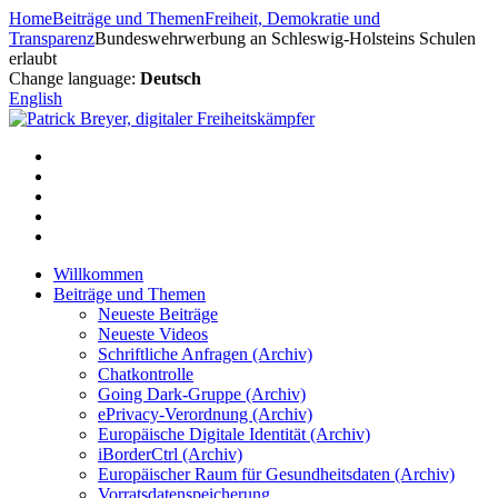
Zum
Home
Beiträge und Themen
Freiheit, Demokratie und
Inhalt
Transparenz
Bundeswehrwerbung an Schleswig-Holsteins Schulen
springen
erlaubt
Change language:
Deutsch
English
Willkommen
Beiträge und Themen
Neueste Beiträge
Neueste Videos
Schriftliche Anfragen (Archiv)
Chatkontrolle
Going Dark-Gruppe (Archiv)
ePrivacy-Verordnung (Archiv)
Europäische Digitale Identität (Archiv)
iBorderCtrl (Archiv)
Europäischer Raum für Gesundheitsdaten (Archiv)
Vorratsdatenspeicherung