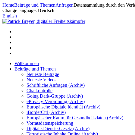
Zum
Home
Beiträge und Themen
Anfragen
Datensammlung durch den Verfa
Inhalt
Change language:
Deutsch
springen
English
Willkommen
Beiträge und Themen
Neueste Beiträge
Neueste Videos
Schriftliche Anfragen (Archiv)
Chatkontrolle
Going Dark-Gruppe (Archiv)
ePrivacy-Verordnung (Archiv)
Europäische Digitale Identität (Archiv)
iBorderCtrl (Archiv)
Europäischer Raum für Gesundheitsdaten (Archiv)
Vorratsdatenspeicherung
Digitale-Dienste-Gesetz (Archiv)
Terroristische Inhalte Online (Archiv)