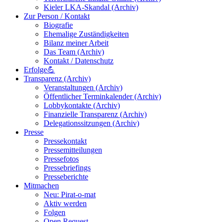
Kieler LKA-Skandal (Archiv)
Zur Person / Kontakt
Biografie
Ehemalige Zuständigkeiten
Bilanz meiner Arbeit
Das Team (Archiv)
Kontakt / Datenschutz
Erfolge💪
Transparenz (Archiv)
Veranstaltungen (Archiv)
Öffentlicher Terminkalender (Archiv)
Lobbykontakte (Archiv)
Finanzielle Transparenz (Archiv)
Delegationssitzungen (Archiv)
Presse
Pressekontakt
Pressemitteilungen
Pressefotos
Pressebriefings
Presseberichte
Mitmachen
Neu: Pirat-o-mat
Aktiv werden
Folgen
Open Request