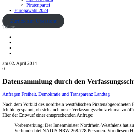
Piratenpartei
Europawahl 2024
Zurück zur Übersicht
Teilen:
am
02. April 2014
0
Datensammlung durch den Verfassungsschu
Anfragen
Freiheit, Demokratie und Transparenz
Landtag
Nach dem Vorbild des nordrhein-westfälischen Piratenabgeordneten F
Ich bin gespannt, ob sich auch unser Verfassungsschutz einmal zu öff
Hier der Entwurf einer entsprechenden Anfrage:
Vorbemerkung: Der Innenminister Nordrhein-Westfalens hat auf
Verbundsdatei NADIS NRW 268.778 Personen. Vor diesem Hinter