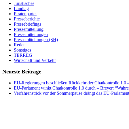
Juristisches
Landtag
Piratenpartei
Presseberichte
Pressebriefings
Pressemitteilung
Pressemitteilungen
Pressemitteilungen (SH)
Reden
Sonstiges
TERREG
Wirtschaft und Verkehr
Neueste Beiträge
EU-Regierungen beschließen Rückkehr der Chatkontrolle 1.0 – 
EU-Parlament winkt Chatkontrolle 1.0 durch – Breyer: “Wahrer
Verfahrenstrick vor der Sommerpause drängt das EU-Parlament 