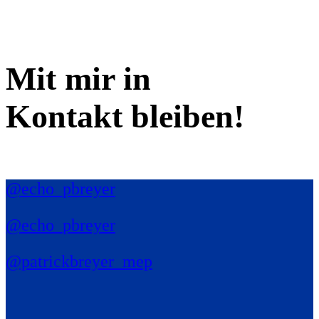
Mit mir in
Kontakt bleiben!
@echo_pbreyer
@echo_pbreyer
@patrickbreyer_mep