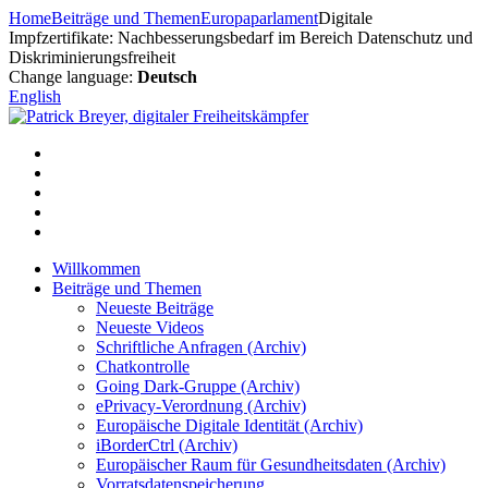
Zum
Home
Beiträge und Themen
Europaparlament
Digitale
Inhalt
Impfzertifikate: Nachbesserungsbedarf im Bereich Datenschutz und
springen
Diskriminierungsfreiheit
Change language:
Deutsch
English
Willkommen
Beiträge und Themen
Neueste Beiträge
Neueste Videos
Schriftliche Anfragen (Archiv)
Chatkontrolle
Going Dark-Gruppe (Archiv)
ePrivacy-Verordnung (Archiv)
Europäische Digitale Identität (Archiv)
iBorderCtrl (Archiv)
Europäischer Raum für Gesundheitsdaten (Archiv)
Vorratsdatenspeicherung