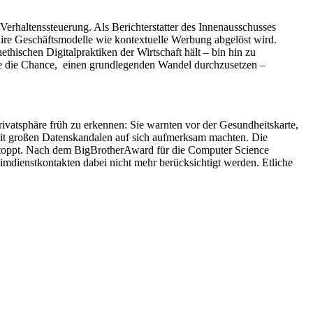
erhaltenssteuerung. Als Berichterstatter des Innenausschusses
aire Geschäftsmodelle wie kontextuelle Werbung abgelöst wird.
thischen Digitalpraktiken der Wirtschaft hält – bin hin zu
de die Chance, einen grundlegenden Wandel durchzusetzen –
vatsphäre früh zu erkennen: Sie warnten vor der Gesundheitskarte,
mit großen Datenskandalen auf sich aufmerksam machten. Die
toppt. Nach dem BigBrotherAward für die Computer Science
eimdienstkontakten dabei nicht mehr berücksichtigt werden. Etliche