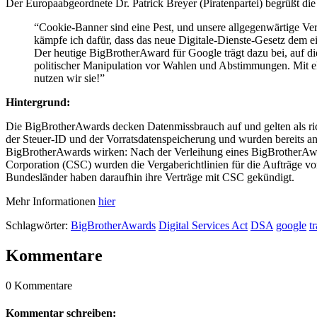
Der Europaabgeordnete Dr. Patrick Breyer (Piratenpartei) begrüßt di
“Cookie-Banner sind eine Pest, und unsere allgegenwärtige Ver
kämpfe ich dafür, dass das neue Digitale-Dienste-Gesetz dem 
Der heutige BigBrotherAward für Google trägt dazu bei, auf die
politischer Manipulation vor Wahlen und Abstimmungen. Mit 
nutzen wir sie!”
Hintergrund:
Die BigBrotherAwards decken Datenmissbrauch auf und gelten als ric
der Steuer-ID und der Vorratsdatenspeicherung und wurden bereits a
BigBrotherAwards wirken: Nach der Verleihung eines BigBrotherAw
Corporation (CSC) wurden die Vergaberichtlinien für die Aufträge von
Bundesländer haben daraufhin ihre Verträge mit CSC gekündigt.
Mehr Informationen
hier
Schlagwörter:
BigBrotherAwards
Digital Services Act
DSA
google
t
Kommentare
0 Kommentare
Kommentar schreiben: