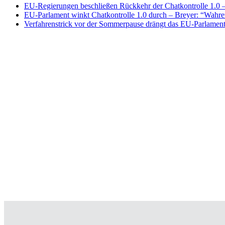
EU-Regierungen beschließen Rückkehr der Chatkontrolle 1.0 – 
EU-Parlament winkt Chatkontrolle 1.0 durch – Breyer: “Wahrer
Verfahrenstrick vor der Sommerpause drängt das EU-Parlament 