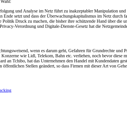
e Wahl:
folgung und Analyse im Netz führt zu inakzeptabler Manipulation und V
ein Ende setzt und dass der Überwachungskapitalismus im Netz durch f
 Politik Druck zu machen, die bisher ihre schützende Hand über die une
ePrivacy-Verordnung und Digitale-Dienste-Gesetz hat die Netzgemein
htungsweisend, wenn es darum geht, Gefahren für Grundrechte und Pri
n Konzerne wie Lidl, Telekom, Bahn etc. verliehen, noch bevor diese 
ard an Tchibo, hat das Unternehmen den Handel mit Kundendaten ges
 öffentlichen Stellen geändert, so dass Firmen mit dieser Art von Geh
racking