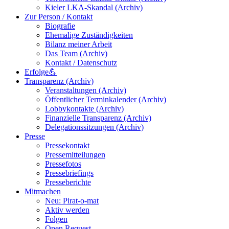
Kieler LKA-Skandal (Archiv)
Zur Person / Kontakt
Biografie
Ehemalige Zuständigkeiten
Bilanz meiner Arbeit
Das Team (Archiv)
Kontakt / Datenschutz
Erfolge💪
Transparenz (Archiv)
Veranstaltungen (Archiv)
Öffentlicher Terminkalender (Archiv)
Lobbykontakte (Archiv)
Finanzielle Transparenz (Archiv)
Delegationssitzungen (Archiv)
Presse
Pressekontakt
Pressemitteilungen
Pressefotos
Pressebriefings
Presseberichte
Mitmachen
Neu: Pirat-o-mat
Aktiv werden
Folgen
Open Request