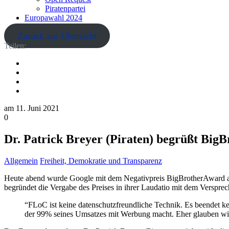
Piratenpartei
Europawahl 2024
Zurück zur Übersicht
Teilen:
am
11. Juni 2021
0
Dr. Patrick Breyer (Piraten) begrüßt Bi
Allgemein
Freiheit, Demokratie und Transparenz
Heute abend wurde Google mit dem Negativpreis BigBrotherAward a
begründet die Vergabe des Preises in ihrer Laudatio mit dem Verspr
“FLoC ist keine datenschutzfreundliche Technik. Es beendet k
der 99% seines Umsatzes mit Werbung macht. Eher glauben wir