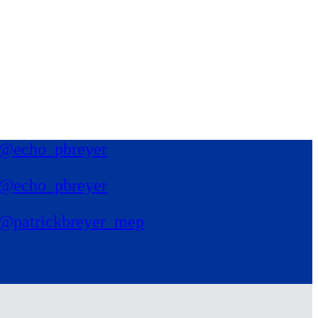
@echo_pbreyer
@echo_pbreyer
@patrickbreyer_mep