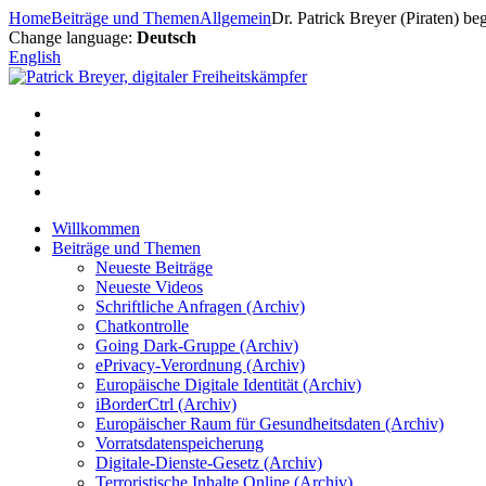
Zum
Home
Beiträge und Themen
Allgemein
Dr. Patrick Breyer (Piraten) 
Inhalt
Change language:
Deutsch
springen
English
Willkommen
Beiträge und Themen
Neueste Beiträge
Neueste Videos
Schriftliche Anfragen (Archiv)
Chatkontrolle
Going Dark-Gruppe (Archiv)
ePrivacy-Verordnung (Archiv)
Europäische Digitale Identität (Archiv)
iBorderCtrl (Archiv)
Europäischer Raum für Gesundheitsdaten (Archiv)
Vorratsdatenspeicherung
Digitale-Dienste-Gesetz (Archiv)
Terroristische Inhalte Online (Archiv)