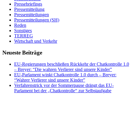
Pressebriefings
Pressemitteilung
Pressemitteilungen
Pressemitteilungen (SH)
Reden
Sonstiges
TERREG
Wirtschaft und Verkehr
Neueste Beiträge
EU-Regierungen beschließen Rückkehr der Chatkontrolle 1.0
– Breyer: “Die wahren Verlierer sind unsere Kinder”
EU-Parlament winkt Chatkontrolle 1.0 durch – Breyer:
“Wahrer Verlierer sind unsere Kinder”
Verfahrenstrick vor der Sommerpause drängt das EU-
Parlament bei der „Chatkontrolle“ zur Selbstaufgabe