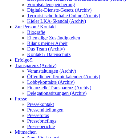
Vorratsdatenspeicherung
Digitale-Dienste-Gesetz (Archiv)
Terroristische Inhalte Online (Archiv)
Kieler LKA-Skandal (Archiv)
Zur Person / Kontakt
Biografie
Ehemalige Zuständigkeiten
Bilanz meiner Arbeit
Das Team (Archiv)
Kontakt / Datenschutz
Erfolge💪
Transparenz (Archiv)
Veranstaltungen (Archiv)
Öffentlicher Terminkalender (Archiv)
Lobbykontakte (Archiv)
Finanzielle Transparenz (Archiv)
Delegationssitzungen (Archiv)
Presse
Pressekontakt
Pressemitteilungen
Pressefotos
Pressebriefings
Presseberichte
Mitmachen
Neu: Pirat-o-mat