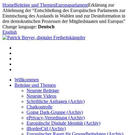
Zum
Home
Beiträge und Themen
Europaparlament
Erklärung zur
Inhalt
Ablehnung der “Entschließung des Europäischen Parlaments zur
springen
Einmischung des Auslands in Wahlen und zur Desinformation in
den demokratischen Prozessen der Mitgliedstaaten und Europas”
Change language:
Deutsch
English
Willkommen
Beiträge und Themen
Neueste Beiträge
Neueste Videos
Schriftliche Anfragen (Archiv)
Chatkontrolle
Going Dark-Gruppe (Archiv)
ePrivacy-Verordnung (Archiv)
Europäische Digitale Identität (Archiv)
iBorderCtrl (Archiv)
Europäischer Raum für Gesundheitsdaten (Archiv)