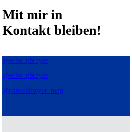
Mit mir in
Kontakt bleiben!
@echo_pbreyer
@echo_pbreyer
@patrickbreyer_mep