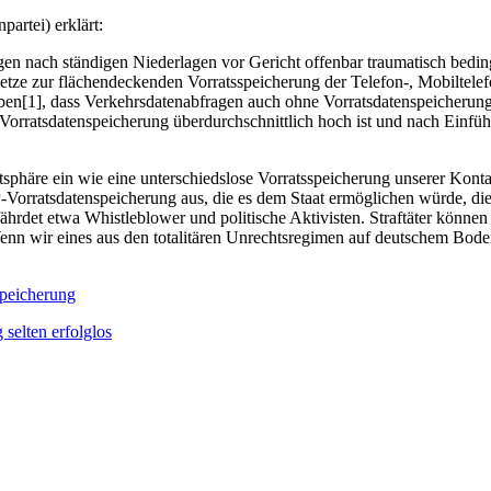
artei) erklärt:
en nach ständigen Niederlagen vor Gericht offenbar traumatisch bedin
esetze zur flächendeckenden Vorratsspeicherung der Telefon-, Mobilte
aben[1], dass Verkehrsdatenabfragen auch ohne Vorratsdatenspeicherung 
Vorratsdatenspeicherung überdurchschnittlich hoch ist und nach Einfüh
atsphäre ein wie eine unterschiedslose Vorratsspeicherung unserer Ko
-Vorratsdatenspeicherung aus, die es dem Staat ermöglichen würde, di
det etwa Whistleblower und politische Aktivisten. Straftäter können 
n wir eines aus den totalitären Unrechtsregimen auf deutschem Boden
speicherung
selten erfolglos