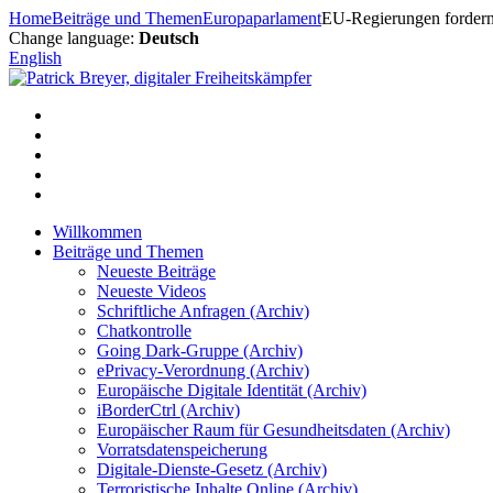
Zum
Home
Beiträge und Themen
Europaparlament
EU-Regierungen fordern
Inhalt
Change language:
Deutsch
springen
English
Willkommen
Beiträge und Themen
Neueste Beiträge
Neueste Videos
Schriftliche Anfragen (Archiv)
Chatkontrolle
Going Dark-Gruppe (Archiv)
ePrivacy-Verordnung (Archiv)
Europäische Digitale Identität (Archiv)
iBorderCtrl (Archiv)
Europäischer Raum für Gesundheitsdaten (Archiv)
Vorratsdatenspeicherung
Digitale-Dienste-Gesetz (Archiv)
Terroristische Inhalte Online (Archiv)