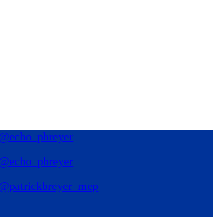
@echo_pbreyer
@echo_pbreyer
@patrickbreyer_mep