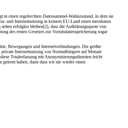
gt in einen regelrechten Datensammel-Wahnzustand, in dem sie
lefon- und Internetnutzung in keinem EU-Land einen messbaren
selten erfolglos bleiben[2], dass die Aufklärungsquote von
rung des ersten Gesetzes zur Vorratsdatenspeicherung sogar
ntakte, Bewegungen und Internetverbindungen. Die größte
e private Internetnutzung von Normalbürgern auf Monate
diese Totalerfassung mit Anonymisierungsdiensten leicht
 gelernt haben, dann dass wir nie wieder einen