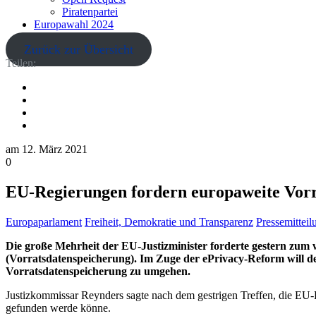
Piratenpartei
Europawahl 2024
Zurück zur Übersicht
Teilen:
am
12. März 2021
0
EU-Regierungen fordern europaweite Vorr
Europaparlament
Freiheit, Demokratie und Transparenz
Pressemittei
Die große Mehrheit der EU-Justizminister forderte gestern zu
(Vorratsdatenspeicherung). Im Zuge der ePrivacy-Reform will de
Vorratsdatenspeicherung zu umgehen.
Justizkommissar Reynders sagte nach dem gestrigen Treffen, die E
gefunden werde könne.