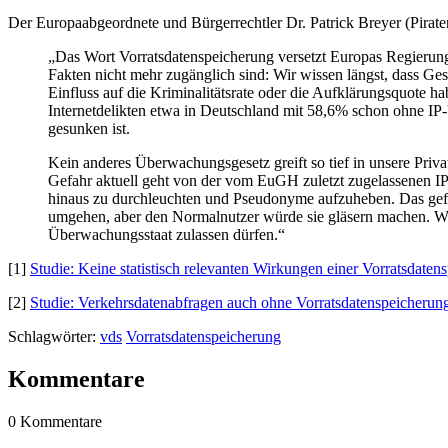
Der Europaabgeordnete und Bürgerrechtler Dr. Patrick Breyer (Piratenp
„Das Wort Vorratsdatenspeicherung versetzt Europas Regierung
Fakten nicht mehr zugänglich sind: Wir wissen längst, dass G
Einfluss auf die Kriminalitätsrate oder die Aufklärungsquote h
Internetdelikten etwa in Deutschland mit 58,6% schon ohne IP-
gesunken ist.
Kein anderes Überwachungsgesetz greift so tief in unsere Priv
Gefahr aktuell geht von der vom EuGH zuletzt zugelassenen IP
hinaus zu durchleuchten und Pseudonyme aufzuheben. Das gefähr
umgehen, aber den Normalnutzer würde sie gläsern machen. Wen
Überwachungsstaat zulassen dürfen.“
[1]
Studie: Keine statistisch relevanten Wirkungen einer Vorratsdaten
[2]
Studie: Verkehrsdatenabfragen auch ohne Vorratsdatenspeicherung 
Schlagwörter:
vds
Vorratsdatenspeicherung
Kommentare
0 Kommentare