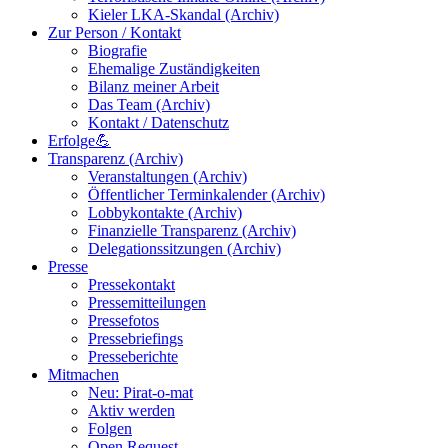
Kieler LKA-Skandal (Archiv)
Zur Person / Kontakt
Biografie
Ehemalige Zuständigkeiten
Bilanz meiner Arbeit
Das Team (Archiv)
Kontakt / Datenschutz
Erfolge💪
Transparenz (Archiv)
Veranstaltungen (Archiv)
Öffentlicher Terminkalender (Archiv)
Lobbykontakte (Archiv)
Finanzielle Transparenz (Archiv)
Delegationssitzungen (Archiv)
Presse
Pressekontakt
Pressemitteilungen
Pressefotos
Pressebriefings
Presseberichte
Mitmachen
Neu: Pirat-o-mat
Aktiv werden
Folgen
Open Request