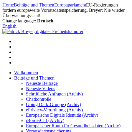
Zum
Home
Beiträge und Themen
Europaparlament
EU-Regierungen
Inhalt
fordern europaweite Vorratsdatenspeicherung. Breyer: Nie wieder
springen
Überwachungsstaat!
Change language:
Deutsch
English
Willkommen
Beiträge und Themen
Neueste Beiträge
Neueste Videos
Schriftliche Anfragen (Archiv)
Chatkontrolle
Going Dark-Gruppe (Archiv)
ePrivacy-Verordnung (Archiv)
Europäische Digitale Identität (Archiv)
iBorderCtrl (Archiv)
Europäischer Raum für Gesundheitsdaten (Archiv)
Vorratsdatenspeicherung