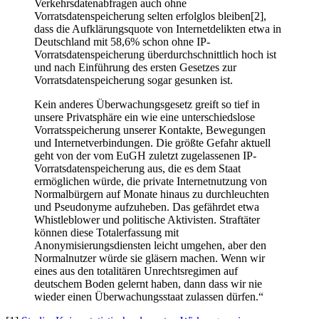
Verkehrsdatenabfragen auch ohne
Vorratsdatenspeicherung selten erfolglos bleiben[2],
dass die Aufklärungsquote von Internetdelikten etwa in
Deutschland mit 58,6% schon ohne IP-
Vorratsdatenspeicherung überdurchschnittlich hoch ist
und nach Einführung des ersten Gesetzes zur
Vorratsdatenspeicherung sogar gesunken ist.
Kein anderes Überwachungsgesetz greift so tief in
unsere Privatsphäre ein wie eine unterschiedslose
Vorratsspeicherung unserer Kontakte, Bewegungen
und Internetverbindungen. Die größte Gefahr aktuell
geht von der vom EuGH zuletzt zugelassenen IP-
Vorratsdatenspeicherung aus, die es dem Staat
ermöglichen würde, die private Internetnutzung von
Normalbürgern auf Monate hinaus zu durchleuchten
und Pseudonyme aufzuheben. Das gefährdet etwa
Whistleblower und politische Aktivisten. Straftäter
können diese Totalerfassung mit
Anonymisierungsdiensten leicht umgehen, aber den
Normalnutzer würde sie gläsern machen. Wenn wir
eines aus den totalitären Unrechtsregimen auf
deutschem Boden gelernt haben, dann dass wir nie
wieder einen Überwachungsstaat zulassen dürfen.“