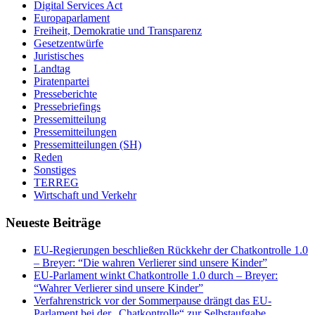
Digital Services Act
Europaparlament
Freiheit, Demokratie und Transparenz
Gesetzentwürfe
Juristisches
Landtag
Piratenpartei
Presseberichte
Pressebriefings
Pressemitteilung
Pressemitteilungen
Pressemitteilungen (SH)
Reden
Sonstiges
TERREG
Wirtschaft und Verkehr
Neueste Beiträge
EU-Regierungen beschließen Rückkehr der Chatkontrolle 1.0
– Breyer: “Die wahren Verlierer sind unsere Kinder”
EU-Parlament winkt Chatkontrolle 1.0 durch – Breyer:
“Wahrer Verlierer sind unsere Kinder”
Verfahrenstrick vor der Sommerpause drängt das EU-
Parlament bei der „Chatkontrolle“ zur Selbstaufgabe