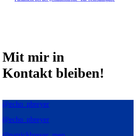
Mit mir in
Kontakt bleiben!
@echo_pbreyer
@echo_pbreyer
@patrickbreyer_mep