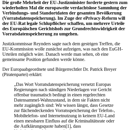
Die große Mehrheit der EU-Justizminister forderte gestern zum
wiederholten Mal die europaweite verdachtslose Sammlung der
Verbindungs- und Standortdaten der gesamten Bevölkerung
(Vorratsdatenspeicherung). Im Zuge der ePrivacy-Reform will
der EU-Rat legale Schlupflöcher schaffen, um mehrere Urteile
des Europäischen Gerichtshofs zur Grundrechtswidrigkeit der
Vorratsdatenspeicherung zu umgehen.
Justizkommissar Reynders sagte nach dem gestrigen Treffen, die
EU-Kommission wolle zunächst aufzeigen, was nach den EuGH-
Urteilen möglich wäre. Danach werde man sehen, ob eine
gemeinsame Position gefunden werde könne.
Der Europaabgeordnete und Bürgerrechtler Dr. Patrick Breyer
(Piratenpartei) erklärt:
„Das Wort Vorratsdatenspeicherung versetzt Europas
Regierungen nach ständigen Niederlagen vor Gericht
offenbar traumatisch bedingt in einen regelrechten
Datensammel-Wahnzustand, in dem sie Fakten nicht
mehr zugänglich sind: Wir wissen längst, dass Gesetze
zur flächendeckenden Vorratsspeicherung der Telefon-,
Mobiltelefon- und Internetnutzung in keinem EU-Land
einen messbaren Einfluss auf die Kriminalitätsrate oder
die Aufklärungsquote haben[1], dass