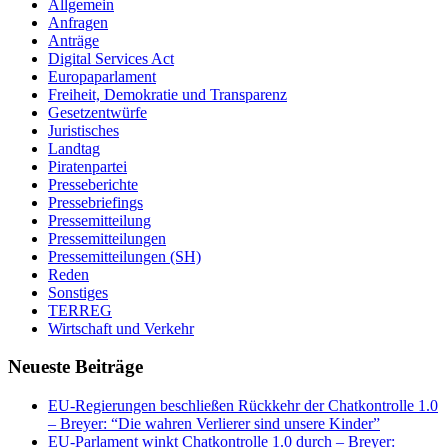
Allgemein
Anfragen
Anträge
Digital Services Act
Europaparlament
Freiheit, Demokratie und Transparenz
Gesetzentwürfe
Juristisches
Landtag
Piratenpartei
Presseberichte
Pressebriefings
Pressemitteilung
Pressemitteilungen
Pressemitteilungen (SH)
Reden
Sonstiges
TERREG
Wirtschaft und Verkehr
Neueste Beiträge
EU-Regierungen beschließen Rückkehr der Chatkontrolle 1.0
– Breyer: “Die wahren Verlierer sind unsere Kinder”
EU-Parlament winkt Chatkontrolle 1.0 durch – Breyer: