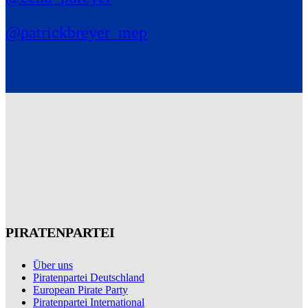
@patrickbreyer_mep
PIRATENPARTEI
Über uns
Piratenpartei Deutschland
European Pirate Party
Piratenpartei International