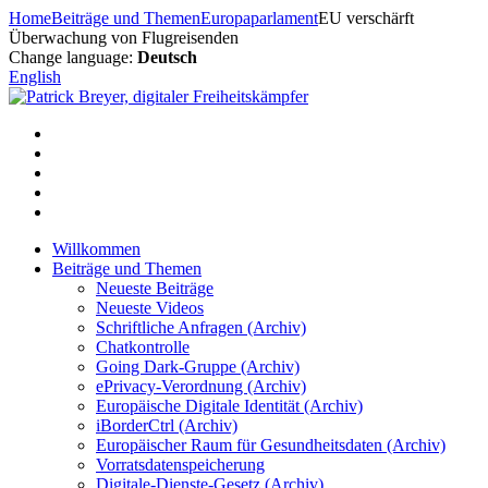
Zum
Home
Beiträge und Themen
Europaparlament
EU verschärft
Inhalt
Überwachung von Flugreisenden
springen
Change language:
Deutsch
English
Willkommen
Beiträge und Themen
Neueste Beiträge
Neueste Videos
Schriftliche Anfragen (Archiv)
Chatkontrolle
Going Dark-Gruppe (Archiv)
ePrivacy-Verordnung (Archiv)
Europäische Digitale Identität (Archiv)
iBorderCtrl (Archiv)
Europäischer Raum für Gesundheitsdaten (Archiv)
Vorratsdatenspeicherung
Digitale-Dienste-Gesetz (Archiv)