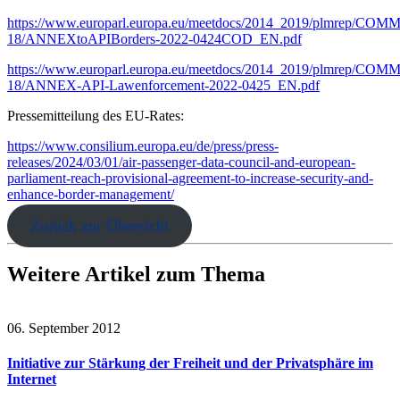
https://www.europarl.europa.eu/meetdocs/2014_2019/plmrep/CO
18/ANNEXtoAPIBorders-2022-0424COD_EN.pdf
https://www.europarl.europa.eu/meetdocs/2014_2019/plmrep/CO
18/ANNEX-API-Lawenforcement-2022-0425_EN.pdf
Pressemitteilung des EU-Rates:
https://www.consilium.europa.eu/de/press/press-
releases/2024/03/01/air-passenger-data-council-and-european-
parliament-reach-provisional-agreement-to-increase-security-and-
enhance-border-management/
Zurück zur Übersicht
Weitere Artikel zum Thema
06. September 2012
Initiative zur Stärkung der Freiheit und der Privatsphäre im
Internet