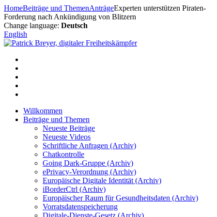
Zum
Home
Beiträge und Themen
Anträge
Experten unterstützen Piraten-
Inhalt
Forderung nach Ankündigung von Blitzern
springen
Change language:
Deutsch
English
Willkommen
Beiträge und Themen
Neueste Beiträge
Neueste Videos
Schriftliche Anfragen (Archiv)
Chatkontrolle
Going Dark-Gruppe (Archiv)
ePrivacy-Verordnung (Archiv)
Europäische Digitale Identität (Archiv)
iBorderCtrl (Archiv)
Europäischer Raum für Gesundheitsdaten (Archiv)
Vorratsdatenspeicherung
Digitale-Dienste-Gesetz (Archiv)