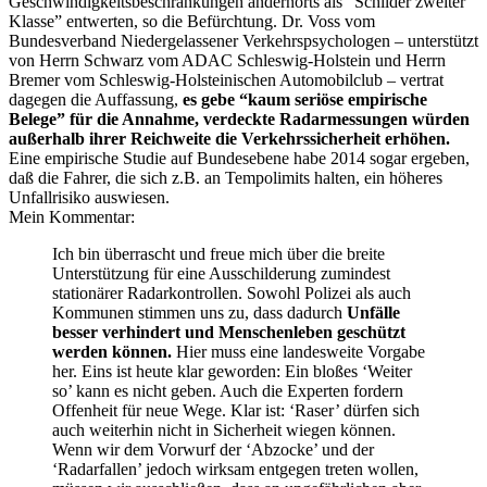
Geschwindigkeitsbeschränkungen andernorts als “Schilder zweiter
Klasse” entwerten, so die Befürchtung. Dr. Voss vom
Bundesverband Niedergelassener Verkehrspsychologen – unterstützt
von Herrn Schwarz vom ADAC Schleswig-Holstein und Herrn
Bremer vom Schleswig-Holsteinischen Automobilclub – vertrat
dagegen die Auffassung,
es gebe “kaum seriöse empirische
Belege” für die Annahme, verdeckte Radarmessungen würden
außerhalb ihrer Reichweite die Verkehrssicherheit erhöhen.
Eine empirische Studie auf Bundesebene habe 2014 sogar ergeben,
daß die Fahrer, die sich z.B. an Tempolimits halten, ein höheres
Unfallrisiko auswiesen.
Mein Kommentar:
Ich bin überrascht und freue mich über die breite
Unterstützung für eine Ausschilderung zumindest
stationärer Radarkontrollen. Sowohl Polizei als auch
Kommunen stimmen uns zu, dass dadurch
Unfälle
besser verhindert und Menschenleben geschützt
werden können.
Hier muss eine landesweite Vorgabe
her. Eins ist heute klar geworden: Ein bloßes ‘Weiter
so’ kann es nicht geben. Auch die Experten fordern
Offenheit für neue Wege. Klar ist: ‘Raser’ dürfen sich
auch weiterhin nicht in Sicherheit wiegen können.
Wenn wir dem Vorwurf der ‘Abzocke’ und der
‘Radarfallen’ jedoch wirksam entgegen treten wollen,