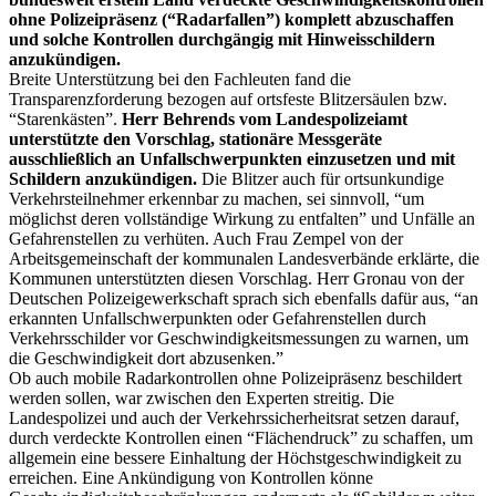
ohne Polizeipräsenz (“Radarfallen”) komplett abzuschaffen
und solche Kontrollen durchgängig mit Hinweisschildern
anzukündigen.
Breite Unterstützung bei den Fachleuten fand die
Transparenzforderung bezogen auf ortsfeste Blitzersäulen bzw.
“Starenkästen”.
Herr Behrends vom Landespolizeiamt
unterstützte den Vorschlag, stationäre Messgeräte
ausschließlich an Unfallschwerpunkten einzusetzen und mit
Schildern anzukündigen.
Die Blitzer auch für ortsunkundige
Verkehrsteilnehmer erkennbar zu machen, sei sinnvoll, “um
möglichst deren vollständige Wirkung zu entfalten” und Unfälle an
Gefahrenstellen zu verhüten. Auch Frau Zempel von der
Arbeitsgemeinschaft der kommunalen Landesverbände erklärte, die
Kommunen unterstützten diesen Vorschlag. Herr Gronau von der
Deutschen Polizeigewerkschaft sprach sich ebenfalls dafür aus, “an
erkannten Unfallschwerpunkten oder Gefahrenstellen durch
Verkehrsschilder vor Geschwindigkeitsmessungen zu warnen, um
die Geschwindigkeit dort abzusenken.”
Ob auch mobile Radarkontrollen ohne Polizeipräsenz beschildert
werden sollen, war zwischen den Experten streitig. Die
Landespolizei und auch der Verkehrssicherheitsrat setzen darauf,
durch verdeckte Kontrollen einen “Flächendruck” zu schaffen, um
allgemein eine bessere Einhaltung der Höchstgeschwindigkeit zu
erreichen. Eine Ankündigung von Kontrollen könne