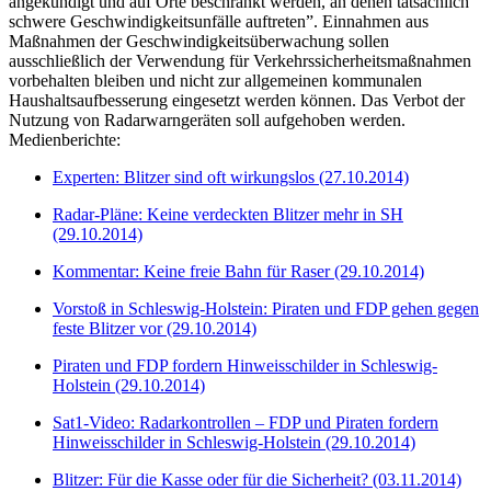
angekündigt und auf Orte beschränkt werden, an denen tatsächlich
schwere Geschwindigkeitsunfälle auftreten”. Einnahmen aus
Maßnahmen der Geschwindigkeitsüberwachung sollen
ausschließlich der Verwendung für Verkehrssicherheitsmaßnahmen
vorbehalten bleiben und nicht zur allgemeinen kommunalen
Haushaltsaufbesserung eingesetzt werden können. Das Verbot der
Nutzung von Radarwarngeräten soll aufgehoben werden.
Medienberichte:
Experten: Blitzer sind oft wirkungslos (27.10.2014)
Radar-Pläne: Keine verdeckten Blitzer mehr in SH
(29.10.2014)
Kommentar: Keine freie Bahn für Raser (29.10.2014)
Vorstoß in Schleswig-Holstein:
Piraten und FDP gehen gegen
feste Blitzer vor (29.10.2014)
Piraten und FDP fordern Hinweisschilder in Schleswig-
Holstein (29.10.2014)
Sat1-Video: Radarkontrollen – FDP und Piraten fordern
Hinweisschilder in Schleswig-Holstein (29.10.2014)
Blitzer: Für die Kasse oder für die Sicherheit? (03.11.2014)