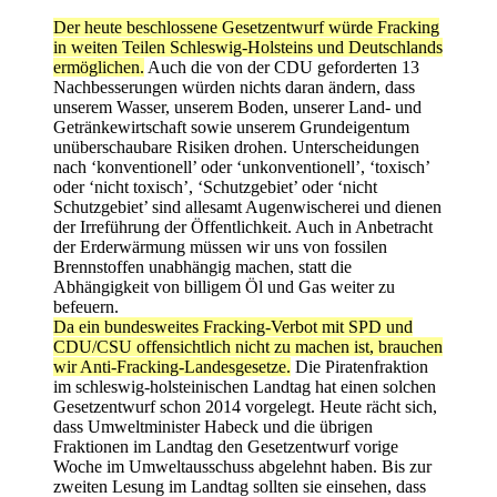
Der heute beschlossene Gesetzentwurf würde Fracking
in weiten Teilen Schleswig-Holsteins und Deutschlands
ermöglichen.
Auch die von der CDU geforderten 13
Nachbesserungen würden nichts daran ändern, dass
unserem Wasser, unserem Boden, unserer Land- und
Getränkewirtschaft sowie unserem Grundeigentum
unüberschaubare Risiken drohen. Unterscheidungen
nach ‘konventionell’ oder ‘unkonventionell’, ‘toxisch’
oder ‘nicht toxisch’, ‘Schutzgebiet’ oder ‘nicht
Schutzgebiet’ sind allesamt Augenwischerei und dienen
der Irreführung der Öffentlichkeit. Auch in Anbetracht
der Erderwärmung müssen wir uns von fossilen
Brennstoffen unabhängig machen, statt die
Abhängigkeit von billigem Öl und Gas weiter zu
befeuern.
Da ein bundesweites Fracking-Verbot mit SPD und
CDU/CSU offensichtlich nicht zu machen ist, brauchen
wir Anti-Fracking-Landesgesetze.
Die Piratenfraktion
im schleswig-holsteinischen Landtag hat einen solchen
Gesetzentwurf schon 2014 vorgelegt. Heute rächt sich,
dass Umweltminister Habeck und die übrigen
Fraktionen im Landtag den Gesetzentwurf vorige
Woche im Umweltausschuss abgelehnt haben. Bis zur
zweiten Lesung im Landtag sollten sie einsehen, dass