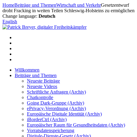
Zum
Home
Beiträge und Themen
Wirtschaft und Verkehr
Gesetzentwurf
Inhalt
droht Fracking in weiten Teilen Schleswig-Holsteins zu ermöglichen
springen
Change language:
Deutsch
English
Willkommen
Beiträge und Themen
Neueste Beiträge
Neueste Videos
Schriftliche Anfragen (Archiv)
Chatkontrolle
Going Dark-Gruppe (Archiv)
ePrivacy-Verordnung (Archiv)
Europäische Digitale Identität (Archiv)
iBorderCtrl (Archiv)
Europäischer Raum für Gesundheitsdaten (Archiv)
Vorratsdatenspeicherung
Digitale-Dienste-Gesetz (Archiv)