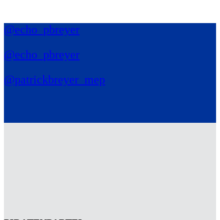
@echo_pbreyer
@echo_pbreyer
@patrickbreyer_mep