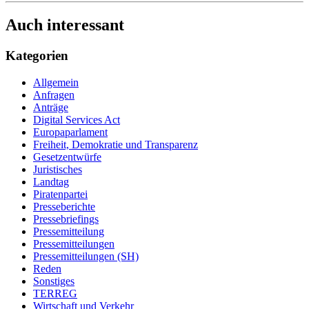
Auch interessant
Kategorien
Allgemein
Anfragen
Anträge
Digital Services Act
Europaparlament
Freiheit, Demokratie und Transparenz
Gesetzentwürfe
Juristisches
Landtag
Piratenpartei
Presseberichte
Pressebriefings
Pressemitteilung
Pressemitteilungen
Pressemitteilungen (SH)
Reden
Sonstiges
TERREG
Wirtschaft und Verkehr