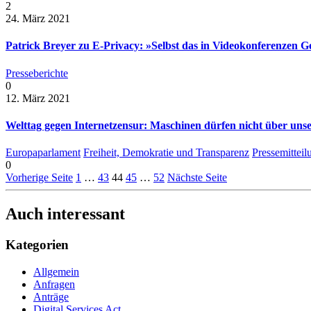
2
24. März 2021
Patrick Breyer zu E-Privacy: »Selbst das in Videokonferenzen G
Presseberichte
0
12. März 2021
Welttag gegen Internetzensur: Maschinen dürfen nicht über uns
Europaparlament
Freiheit, Demokratie und Transparenz
Pressemittei
0
Vorherige Seite
1
…
43
44
45
…
52
Nächste Seite
Auch interessant
Kategorien
Allgemein
Anfragen
Anträge
Digital Services Act