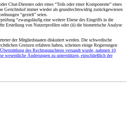
 oder Chat-Dienstes oder eines “Teils oder einer Komponente” eines
che Gerichtshof immer wieder als grundrechtswidrig zurückgewiesen
ordnungen “gezielt” seien.
prüfung “zwangsläufig eine weitere Ebene des Eingriffs in die
te Erstellung von Nutzerprofilen oder (ii) die biometrische Analyse
treter der Mitgliedstaaten diskutiert werden. Die schwedische
chtlichen Grenzen erfahren haben, scheinen einige Regierungen
r Übermittlung des Rechtsgutachtens versandt wurde, nahmen 10
e wesentliche Änderungen zu unterstützen, einschließlich der