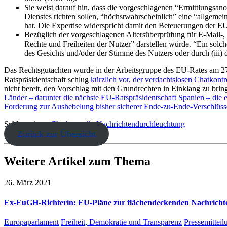
Sie weist darauf hin, dass die vorgeschlagenen “Ermittlungsan
Dienstes richten sollen, “höchstwahrscheinlich” eine “allgem
hat. Die Expertise widerspricht damit den Beteuerungen der EU
Bezüglich der vorgeschlagenen Altersüberprüfung für E-Mail-, 
Rechte und Freiheiten der Nutzer” darstellen würde. “Ein solch
des Gesichts und/oder der Stimme des Nutzers oder durch (iii) d
Das Rechtsgutachten wurde in der Arbeitsgruppe des EU-Rates am 27. 
Ratspräsidentschaft schlug
kürzlich vor, der verdachtslosen Chatkont
nicht bereit, den Vorschlag mit den Grundrechten in Einklang zu bri
Länder – darunter die nächste EU-Ratspräsidentschaft Spanien – die 
Forderung zur Aushebelung bisher sicherer Ende-zu-Ende-Verschlüss
Schlagwörter:
Chatkontrolle
Nachrichtendurchleuchtung
Zurück zur Übersicht
Weitere Artikel zum Thema
26. März 2021
Ex-EuGH-Richterin: EU-Pläne zur flächendeckenden Nachrichte
Europaparlament
Freiheit, Demokratie und Transparenz
Pressemittei