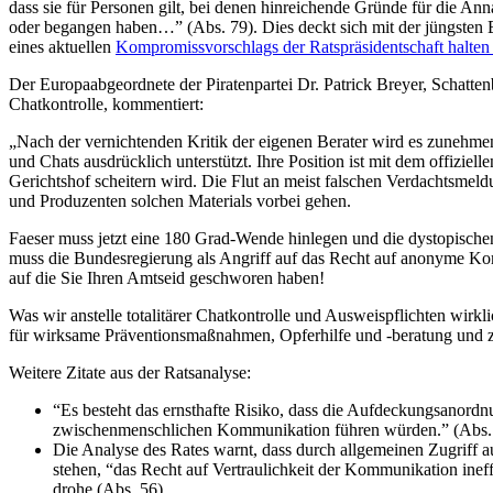
dass sie für Personen gilt, bei denen hinreichende Gründe für die Ann
oder begangen haben…” (Abs. 79). Dies deckt sich mit der jüngsten
eines aktuellen
Kompromissvorschlags der Ratspräsidentschaft halten
Der Europaabgeordnete der Piratenpartei Dr. Patrick Breyer, Schatten
Chatkontrolle, kommentiert:
„Nach der vernichtenden Kritik der eigenen Berater wird es zunehme
und Chats ausdrücklich unterstützt. Ihre Position ist mit dem offizi
Gerichtshof scheitern wird. Die Flut an meist falschen Verdachtsmel
und Produzenten solchen Materials vorbei gehen.
Faeser muss jetzt eine 180 Grad-Wende hinlegen und die dystopischen 
muss die Bundesregierung als Angriff auf das Recht auf anonyme Komm
auf die Sie Ihren Amtseid geschworen haben!
Was wir anstelle totalitärer Chatkontrolle und Ausweispflichten wir
für wirksame Präventionsmaßnahmen, Opferhilfe und -beratung und zei
Weitere Zitate aus der Ratsanalyse:
“Es besteht das ernsthafte Risiko, dass die Aufdeckungsanor
zwischenmenschlichen Kommunikation führen würden.” (Abs.
Die Analyse des Rates warnt, dass durch allgemeinen Zugriff 
stehen, “das Recht auf Vertraulichkeit der Kommunikation inef
drohe (Abs. 56).