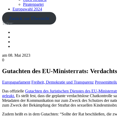
Piratenpartei
Europawahl 2024
Zurück zur Übersicht
Teilen:
am
08. Mai 2023
0
Gutachten des EU-Ministerrats: Verdachtsl
Europaparlament
Freiheit, Demokratie und Transparenz
Pressemittei
Das offizielle
Gutachten des Juristischen Dienstes des EU-Ministerr
geleakt.
Es stellt fest, dass die geplante verdachtslose Chatkontroll
Metadaten der Kommunikation nur zum Zweck des Schutzes der nationa
zum Zweck der Bekämpfung der Straftat des sexuellen Kindesmissbra
Zudem heißt es in dem Gutachten: “Sollte der Rat beschließen, die