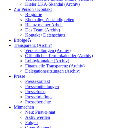
Kieler LKA-Skandal (Archiv)
Zur Person / Kontakt
Biografie
Ehemalige Zuständigkeiten
Bilanz meiner Arbeit
Das Team (Archiv)
Kontakt / Datenschutz
Erfolge💪
Transparenz (Archiv)
Veranstaltungen (Archiv)
Öffentlicher Terminkalender (Archiv)
Lobbykontakte (Archiv)
Finanzielle Transparenz (Archiv)
Delegationssitzungen (Archiv)
Presse
Pressekontakt
Pressemitteilungen
Pressefotos
Pressebriefings
Presseberichte
Mitmachen
Neu: Pirat-o-mat
Aktiv werden
Folgen
Open Request