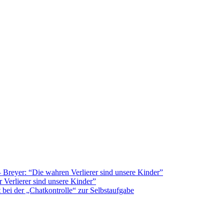
Breyer: “Die wahren Verlierer sind unsere Kinder”
 Verlierer sind unsere Kinder”
bei der „Chatkontrolle“ zur Selbstaufgabe