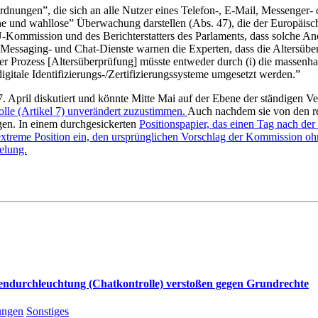
ordnungen”, die sich an alle Nutzer eines Telefon-, E-Mail, Messenger-
eine und wahllose” Überwachung darstellen (Abs. 47), die der Europäis
-Kommission und des Berichterstatters des Parlaments, dass solche An
Messaging- und Chat-Dienste warnen die Experten, dass die Altersüber
er Prozess [Altersüberprüfung] müsste entweder durch (i) die massenhaf
igitale Identifizierungs-/Zertifizierungssysteme umgesetzt werden.”
April diskutiert und könnte Mitte Mai auf der Ebene der ständigen Ver
rolle (Artikel 7) unverändert zuzustimmen.
Auch nachdem sie von den re
ngen. In einem durchgesickerten
Positionspapier, das einen Tag nach de
extreme Position ein, den ursprünglichen Vorschlag der Kommission ohn
elung.
ndurchleuchtung (Chatkontrolle) verstoßen gegen Grundrechte
lungen
Sonstiges