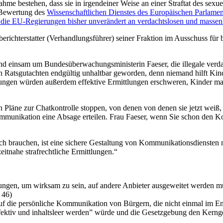
ahme bestehen, dass sie in irgendeiner Weise an einer Straftat des sexu
 Bewertung des
Wissenschaftlichen Dienstes des Europäischen Parlamen
 die EU-Regierungen bisher unverändert an verdachtslosen und massenh
berichterstatter (Verhandlungsführer) seiner Fraktion im Ausschuss für
nd einsam um Bundesüberwachungsministerin Faeser, die illegale verdac
ellen Ratsgutachten endgültig unhaltbar geworden, denn niemand hilft K
dungen würden außerdem effektive Ermittlungen erschweren, Kinder mas
Pläne zur Chatkontrolle stoppen, von denen von denen sie jetzt weiß, d
unikation eine Absage erteilen. Frau Faeser, wenn Sie schon den Koal
klich brauchen, ist eine sichere Gestaltung von Kommunikationsdienste
tnahe strafrechtliche Ermittlungen.“
dnungen, um wirksam zu sein, auf andere Anbieter ausgeweitet werden 
 46)
auf die persönliche Kommunikation von Bürgern, die nicht einmal im E
fektiv und inhaltsleer werden” würde und die Gesetzgebung den Kernge