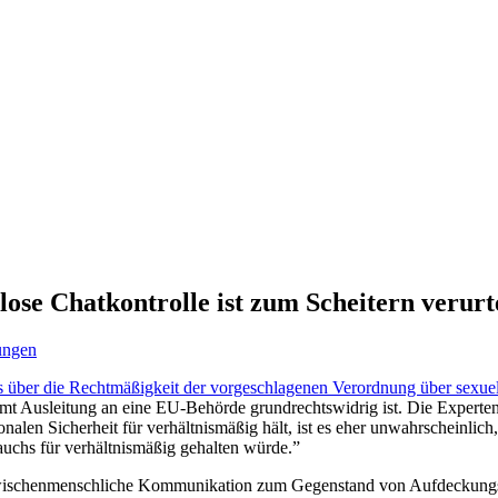
ose Chatkontrolle ist zum Scheitern verurte
lungen
ats über die Rechtmäßigkeit der vorgeschlagenen Verordnung über sex
e samt Ausleitung an eine EU-Behörde grundrechtswidrig ist. Die Exper
len Sicherheit für verhältnismäßig hält, ist es eher unwahrscheinlic
uchs für verhältnismäßig gehalten würde.”
 zwischenmenschliche Kommunikation zum Gegenstand von Aufdeckungsa