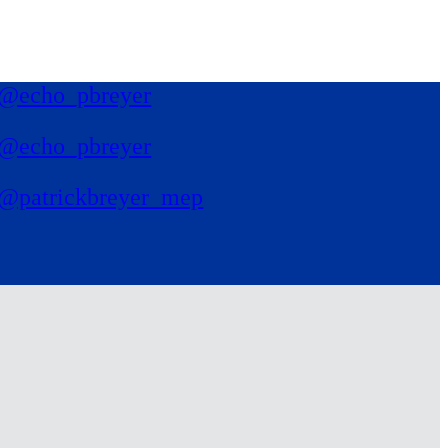
@echo_pbreyer
@echo_pbreyer
@patrickbreyer_mep