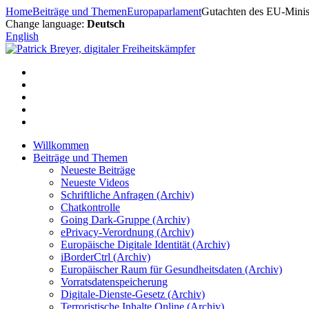
Zum
Home
Beiträge und Themen
Europaparlament
Gutachten des EU-Ministe
Inhalt
Change language:
Deutsch
springen
English
Willkommen
Beiträge und Themen
Neueste Beiträge
Neueste Videos
Schriftliche Anfragen (Archiv)
Chatkontrolle
Going Dark-Gruppe (Archiv)
ePrivacy-Verordnung (Archiv)
Europäische Digitale Identität (Archiv)
iBorderCtrl (Archiv)
Europäischer Raum für Gesundheitsdaten (Archiv)
Vorratsdatenspeicherung
Digitale-Dienste-Gesetz (Archiv)
Terroristische Inhalte Online (Archiv)