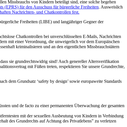
ellen Missbrauchs von Kindern beteiligt sind, eine solche begehen
ts (EPRS) für den Ausschuss für bürgerliche Freiheiten
. Ausweislich
aften Nachrichten- und Chatkontrollen fest.
 bürgerliche Freiheiten (LIBE) und langjähriger Gegner der
htslose Chatkontrollen bei unverschlüsselten E-Mails, Nachrichten
indern mit einer Verordnung, die unweigerlich vor dem Europäischen
senhaft kriminalisieren und an den eigentlichen Missbrauchstätern
ass sie grundrechtswidrig sind! Auch genereller Altersverifikation
itionsvertrag mit Füßen treten, respektieren Sie unsere Grundrechte,
n nach dem Grundsatz ‘safety by design’ sowie europaweite Standards
müssten und de facto zu einer permanenten Überwachung der gesamten
ntferntesten mit der sexuellen Ausbeutung von Kindern in Verbindung
halt des Grundrechts auf Achtung des Privatlebens” zu verletzen