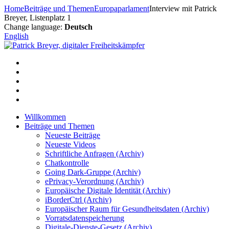
Zum
Home
Beiträge und Themen
Europaparlament
Interview mit Patrick
Inhalt
Breyer, Listenplatz 1
springen
Change language:
Deutsch
English
Willkommen
Beiträge und Themen
Neueste Beiträge
Neueste Videos
Schriftliche Anfragen (Archiv)
Chatkontrolle
Going Dark-Gruppe (Archiv)
ePrivacy-Verordnung (Archiv)
Europäische Digitale Identität (Archiv)
iBorderCtrl (Archiv)
Europäischer Raum für Gesundheitsdaten (Archiv)
Vorratsdatenspeicherung
Digitale-Dienste-Gesetz (Archiv)