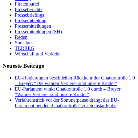
Piratenpartei
Presseberichte
Pressebriefings
Pressemitteilung
Pressemitteilungen
Pressemitteilungen (SH)
Reden
Sonstiges
TERREG
Wirtschaft und Verkehr
Neueste Beiträge
EU-Regierungen beschließen Rückkehr der Chatkontrolle 1.0
– Breyer: “Die wahren Verlierer sind unsere Kinder”
EU-Parlament winkt Chatkontrolle 1.0 durch – Breyer:
“Wahrer Verlierer sind unsere Kinder”
Verfahrenstrick vor der Sommerpause drängt das EU-
Parlament bei der „Chatkontrolle“ zur Selbstaufgabe