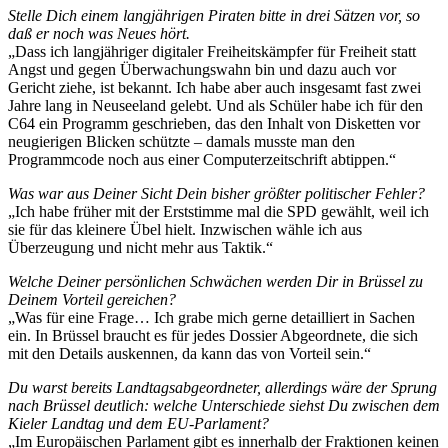
Stelle Dich einem langjährigen Piraten bitte in drei Sätzen vor, so
daß er noch was Neues hört.
„Dass ich langjähriger digitaler Freiheitskämpfer für Freiheit statt
Angst und gegen Überwachungswahn bin und dazu auch vor
Gericht ziehe, ist bekannt. Ich habe aber auch insgesamt fast zwei
Jahre lang in Neuseeland gelebt. Und als Schüler habe ich für den
C64 ein Programm geschrieben, das den Inhalt von Disketten vor
neugierigen Blicken schützte – damals musste man den
Programmcode noch aus einer Computerzeitschrift abtippen.“
Was war aus Deiner Sicht Dein bisher größter politischer Fehler?
„Ich habe früher mit der Erststimme mal die SPD gewählt, weil ich
sie für das kleinere Übel hielt. Inzwischen wähle ich aus
Überzeugung und nicht mehr aus Taktik.“
Welche Deiner persönlichen Schwächen werden Dir in Brüssel zu
Deinem Vorteil gereichen?
„Was für eine Frage… Ich grabe mich gerne detailliert in Sachen
ein. In Brüssel braucht es für jedes Dossier Abgeordnete, die sich
mit den Details auskennen, da kann das von Vorteil sein.“
Du warst bereits Landtagsabgeordneter, allerdings wäre der Sprung
nach Brüssel deutlich: welche Unterschiede siehst Du zwischen dem
Kieler Landtag und dem EU-Parlament?
„Im Europäischen Parlament gibt es innerhalb der Fraktionen keinen