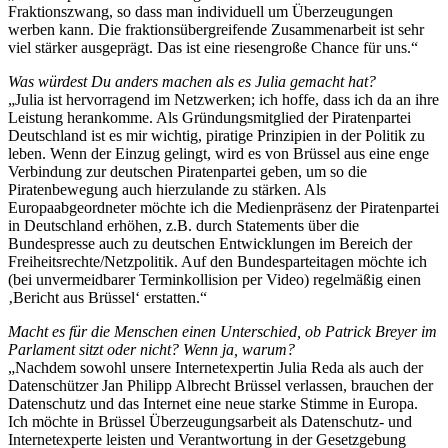
Fraktionszwang, so dass man individuell um Überzeugungen
werben kann. Die fraktionsübergreifende Zusammenarbeit ist sehr
viel stärker ausgeprägt. Das ist eine riesengroße Chance für uns.“
Was würdest Du anders machen als es Julia gemacht hat?
„Julia ist hervorragend im Netzwerken; ich hoffe, dass ich da an ihre
Leistung herankomme. Als Gründungsmitglied der Piratenpartei
Deutschland ist es mir wichtig, piratige Prinzipien in der Politik zu
leben. Wenn der Einzug gelingt, wird es von Brüssel aus eine enge
Verbindung zur deutschen Piratenpartei geben, um so die
Piratenbewegung auch hierzulande zu stärken. Als
Europaabgeordneter möchte ich die Medienpräsenz der Piratenpartei
in Deutschland erhöhen, z.B. durch Statements über die
Bundespresse auch zu deutschen Entwicklungen im Bereich der
Freiheitsrechte/Netzpolitik. Auf den Bundesparteitagen möchte ich
(bei unvermeidbarer Terminkollision per Video) regelmäßig einen
‚Bericht aus Brüssel‘ erstatten.“
Macht es für die Menschen einen Unterschied, ob Patrick Breyer im
Parlament sitzt oder nicht? Wenn ja, warum?
„Nachdem sowohl unsere Internetexpertin Julia Reda als auch der
Datenschützer Jan Philipp Albrecht Brüssel verlassen, brauchen der
Datenschutz und das Internet eine neue starke Stimme in Europa.
Ich möchte in Brüssel Überzeugungsarbeit als Datenschutz- und
Internetexperte leisten und Verantwortung in der Gesetzgebung