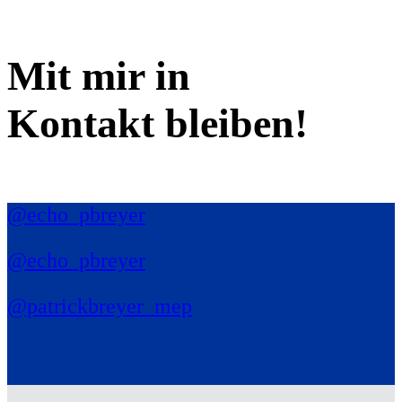
Mit mir in
Kontakt bleiben!
@echo_pbreyer
@echo_pbreyer
@patrickbreyer_mep