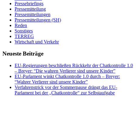
Pressebriefings
Pressemitteilung
Pressemitteilungen
Pressemitteilungen (SH)
Reden
Sonstiges
TERREG
Wirtschaft und Verkehr
Neueste Beiträge
EU-Regierungen beschließen Rückkehr der Chatkontrolle 1.0
– Breyer: “Die wahren Verlierer sind unsere Kinder”
EU-Parlament winkt Chatkontrolle 1.0 durch – Breyer:
“Wahrer Verlierer sind unsere Kinder”
Verfahrenstrick vor der Sommerpause drängt das EU-
Parlament bei der „Chatkontrolle“ zur Selbstaufgabe