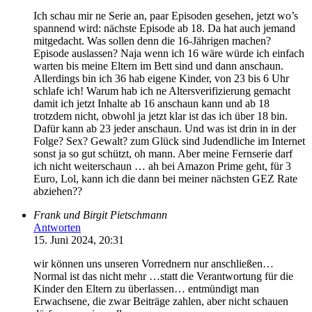
Ich schau mir ne Serie an, paar Episoden gesehen, jetzt wo’s
spannend wird: nächste Episode ab 18. Da hat auch jemand
mitgedacht. Was sollen denn die 16-Jährigen machen?
Episode auslassen? Naja wenn ich 16 wäre würde ich einfach
warten bis meine Eltern im Bett sind und dann anschaun.
Allerdings bin ich 36 hab eigene Kinder, von 23 bis 6 Uhr
schlafe ich! Warum hab ich ne Altersverifizierung gemacht
damit ich jetzt Inhalte ab 16 anschaun kann und ab 18
trotzdem nicht, obwohl ja jetzt klar ist das ich über 18 bin.
Dafür kann ab 23 jeder anschaun. Und was ist drin in in der
Folge? Sex? Gewalt? zum Glück sind Judendliche im Internet
sonst ja so gut schützt, oh mann. Aber meine Fernserie darf
ich nicht weiterschaun … ah bei Amazon Prime geht, für 3
Euro, Lol, kann ich die dann bei meiner nächsten GEZ Rate
abziehen??
Frank und Birgit Pietschmann
Antworten
15. Juni 2024, 20:31
wir können uns unseren Vorrednern nur anschließen…
Normal ist das nicht mehr …statt die Verantwortung für die
Kinder den Eltern zu überlassen… entmündigt man
Erwachsene, die zwar Beiträge zahlen, aber nicht schauen