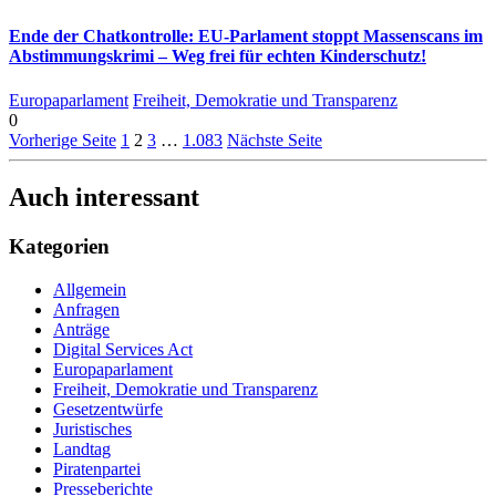
Ende der Chatkontrolle: EU-Parlament stoppt Massenscans im
Abstimmungskrimi – Weg frei für echten Kinderschutz!
Europaparlament
Freiheit, Demokratie und Transparenz
0
Vorherige Seite
1
2
3
…
1.083
Nächste Seite
Auch interessant
Kategorien
Allgemein
Anfragen
Anträge
Digital Services Act
Europaparlament
Freiheit, Demokratie und Transparenz
Gesetzentwürfe
Juristisches
Landtag
Piratenpartei
Presseberichte