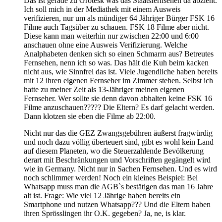
Das ist gerade zu Grotesk was das Staatsfernsehen da abzieht.
Ich soll mich in der Mediathek mit einem Ausweis
verifizieren, nur um als mündiger 64 Jähriger Bürger FSK 16
Filme auch Tagsüber zu schauen. FSK 18 Filme aber nicht.
Diese kann man weiterhin nur zwischen 22:00 und 6:00
anschauen ohne eine Ausweis Verifizierung. Welche
Analphabeten denken sich so einen Schmarrn aus? Betreutes
Fernsehen, nenn ich so was. Das hält die Kuh beim kacken
nicht aus, wie Sinnfrei das ist. Viele Jugendliche haben bereits
mit 12 ihren eigenen Fernseher im Zimmer stehen. Selbst ich
hatte zu meiner Zeit als 13-Jähriger meinen eigenen
Fernseher. Wer sollte sie denn davon abhalten keine FSK 16
Filme anzuschauen????? Die Eltern? Es darf gelacht werden.
Dann klotzen sie eben die Filme ab 22:00.
Nicht nur das die GEZ Zwangsgebühren äußerst fragwürdig
und noch dazu völlig überteuert sind, gibt es wohl kein Land
auf diesem Planeten, wo die Steuerzahlende Bevölkerung
derart mit Beschränkungen und Vorschriften gegängelt wird
wie in Germany. Nicht nur in Sachen Fernsehen. Und es wird
noch schlimmer werden! Noch ein kleines Beispiel: Bei
Whatsapp muss man die AGB`s bestätigen das man 16 Jahre
alt ist. Frage: Wie viel 12 Jährige haben bereits ein
Smartphone und nutzen Whatsapp??? Und die Eltern haben
ihren Sprösslingen ihr O.K. gegeben? Ja, ne, is klar.