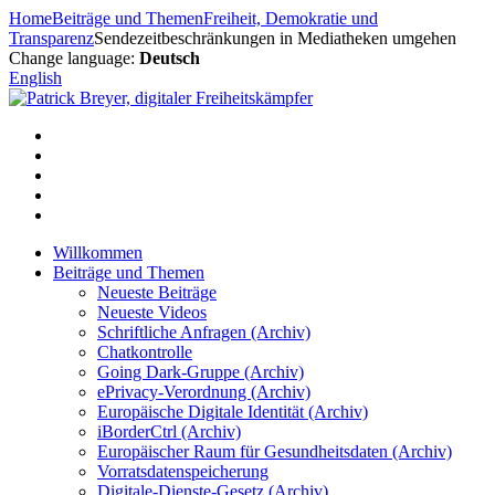
Zum
Home
Beiträge und Themen
Freiheit, Demokratie und
Inhalt
Transparenz
Sendezeitbeschränkungen in Mediatheken umgehen
springen
Change language:
Deutsch
English
Willkommen
Beiträge und Themen
Neueste Beiträge
Neueste Videos
Schriftliche Anfragen (Archiv)
Chatkontrolle
Going Dark-Gruppe (Archiv)
ePrivacy-Verordnung (Archiv)
Europäische Digitale Identität (Archiv)
iBorderCtrl (Archiv)
Europäischer Raum für Gesundheitsdaten (Archiv)
Vorratsdatenspeicherung
Digitale-Dienste-Gesetz (Archiv)