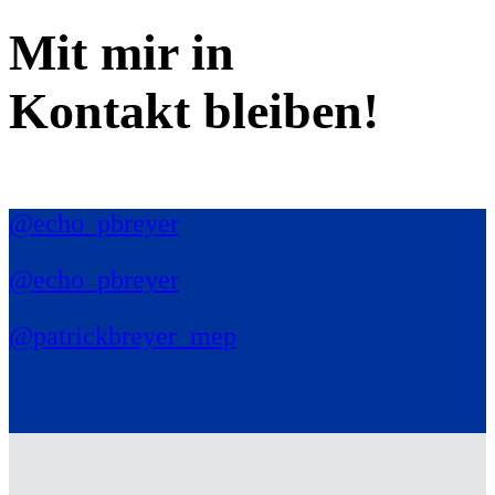
Mit mir in
Kontakt bleiben!
@echo_pbreyer
@echo_pbreyer
@patrickbreyer_mep