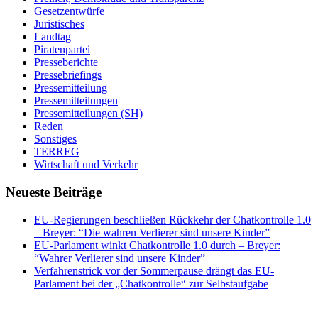
Gesetzentwürfe
Juristisches
Landtag
Piratenpartei
Presseberichte
Pressebriefings
Pressemitteilung
Pressemitteilungen
Pressemitteilungen (SH)
Reden
Sonstiges
TERREG
Wirtschaft und Verkehr
Neueste Beiträge
EU-Regierungen beschließen Rückkehr der Chatkontrolle 1.0
– Breyer: “Die wahren Verlierer sind unsere Kinder”
EU-Parlament winkt Chatkontrolle 1.0 durch – Breyer:
“Wahrer Verlierer sind unsere Kinder”
Verfahrenstrick vor der Sommerpause drängt das EU-
Parlament bei der „Chatkontrolle“ zur Selbstaufgabe