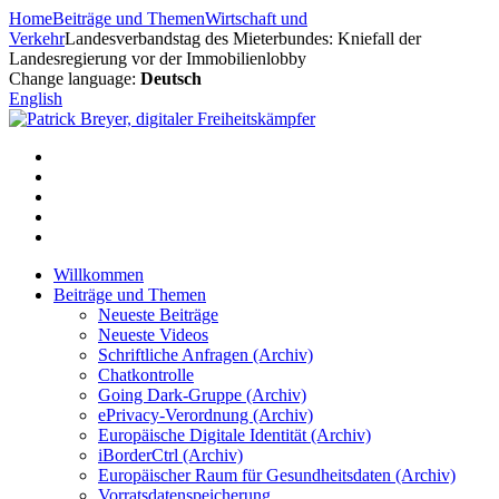
Zum
Home
Beiträge und Themen
Wirtschaft und
Inhalt
Verkehr
Landesverbandstag des Mieterbundes: Kniefall der
springen
Landesregierung vor der Immobilienlobby
Change language:
Deutsch
English
Willkommen
Beiträge und Themen
Neueste Beiträge
Neueste Videos
Schriftliche Anfragen (Archiv)
Chatkontrolle
Going Dark-Gruppe (Archiv)
ePrivacy-Verordnung (Archiv)
Europäische Digitale Identität (Archiv)
iBorderCtrl (Archiv)
Europäischer Raum für Gesundheitsdaten (Archiv)
Vorratsdatenspeicherung